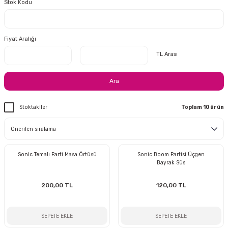
Stok Kodu
i
lar Bayramı
leri
ül Süslemeleri
isi
r
eri
stü Çam Ağaçları
Fiyat Aralığı
TL Arası
ri Yeni
si
 Küçük Balonlar
utuları
Ara
ıçak
 Kutlaması Parti Malzemesi
lonlar
diye Çuvalları
Stoktakiler
Toplam 10 ürün
me Partisi
alzemeleri
ı
azan Süslemeleri
leri
Sonic Temalı Parti Masa Örtüsü
Sonic Boom Partisi Üçgen
lar
Bayrak Süs
200,00 TL
120,00 TL
eniyıl Partisi
SEPETE EKLE
SEPETE EKLE