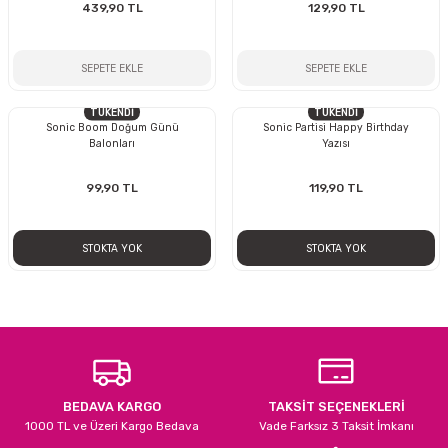
439,90 TL
129,90 TL
SEPETE EKLE
SEPETE EKLE
TÜKENDİ
TÜKENDİ
Sonic Boom Doğum Günü
Sonic Partisi Happy Birthday
Balonları
Yazısı
99,90 TL
119,90 TL
STOKTA YOK
STOKTA YOK
BEDAVA KARGO
TAKSİT SEÇENEKLERİ
1000 TL ve Üzeri Kargo Bedava
Vade Farksız 3 Taksit İmkanı