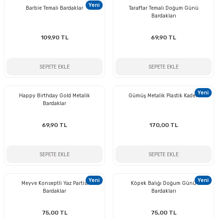
Yeni
Barbie Temalı Bardaklar
Taraftar Temalı Doğum Günü
i
lar Bayramı
leri
Bardakları
ül Süslemeleri
isi
r
eri
stü Çam Ağaçları
109,90 TL
69,90 TL
ri Yeni
si
 Küçük Balonlar
utuları
SEPETE EKLE
SEPETE EKLE
ıçak
 Kutlaması Parti Malzemesi
lonlar
diye Çuvalları
Yeni
Happy Birthday Gold Metalik
Gümüş Metalik Plastik Kadeh
Bardaklar
me Partisi
alzemeleri
ı
69,90 TL
170,00 TL
azan Süslemeleri
leri
lar
SEPETE EKLE
SEPETE EKLE
eniyıl Partisi
Yeni
Yeni
Meyve Konseptli Yaz Partisi
Köpek Balığı Doğum Günü
Bardaklar
Bardakları
75,00 TL
75,00 TL