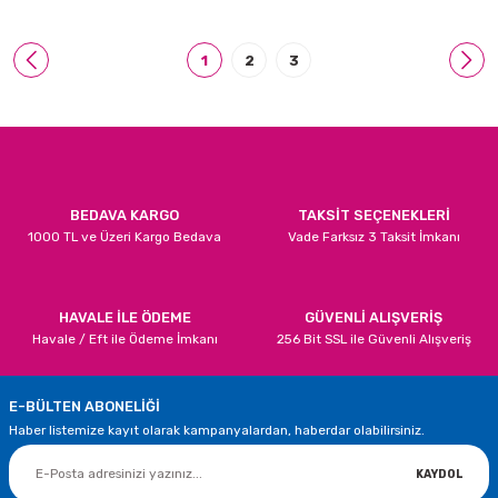
1
2
3
BEDAVA KARGO
TAKSİT SEÇENEKLERİ
1000 TL ve Üzeri Kargo Bedava
Vade Farksız 3 Taksit İmkanı
HAVALE İLE ÖDEME
GÜVENLİ ALIŞVERİŞ
Havale / Eft ile Ödeme İmkanı
256 Bit SSL ile Güvenli Alışveriş
E-BÜLTEN ABONELİĞİ
Haber listemize kayıt olarak kampanyalardan, haberdar olabilirsiniz.
KAYDOL