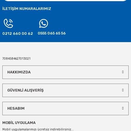
İLETİŞİM NUMARALARIMIZ
0555 065 65 56
0212 660 00 62
7084584627013021
HAKKIMIZDA
GÜVENLİ ALIŞVERİŞ
HESABIM
MOBİL UYGULAMA
Mobil uygulamalarımızı ücretsiz indirebilirsiniz...