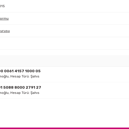
015
Formu
vurusu
0 0061 4157 1000 05
oğlu, Hesap Türü: Şahıs
01 5088 8000 2791 27
oğlu, Hesap Türü: Şahıs