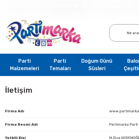
0212 660 00 62
Müşteri Hizmetleri
WhatsApp İletişim
Parti
Parti
Doğum Günü
Balo
Malzemeleri
Temaları
Süsleri
Çeşitl
İletişim
Firma Adı
www.partimark
Firma Resmi Adı
Partimarka Parti
Yetkili Kişi
M.Ziya KEREMOĞ