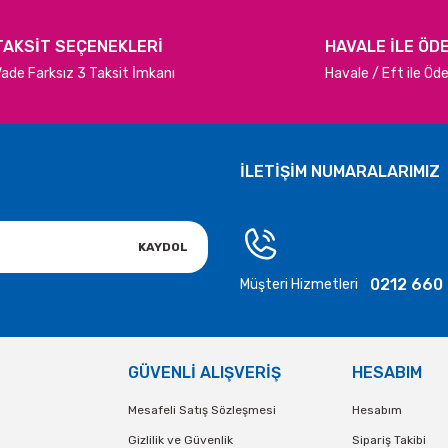
TAKSİT SEÇENEKLERİ
HAVALE İLE ÖD
ade Farksız 3 Taksit İmkanı
Havale / Eft ile Ö
İLETİŞİM NUMARALARIMIZ
KAYDOL
0212 660
Müşteri Hizmetleri
GÜVENLİ ALIŞVERİŞ
HESABIM
Mesafeli Satış Sözleşmesi
Hesabım
Gizlilik ve Güvenlik
Sipariş Takibi