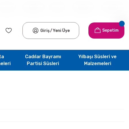
Anasayfa
Hakkımızda
İletişim
Siparişlerim
Kampanyalar
Sepetim
Giriş
/
Yeni Üye
ta
Cadılar Bayramı
Yılbaşı Süsleri ve
eleri
Partisi Süsleri
Malzemeleri