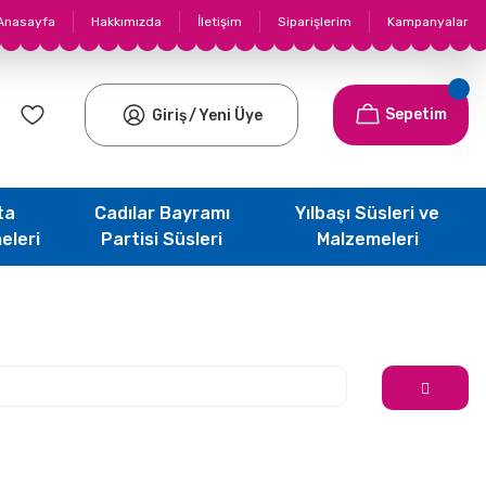
Anasayfa
Hakkımızda
İletişim
Siparişlerim
Kampanyalar
Sepetim
Giriş
/
Yeni Üye
ta
Cadılar Bayramı
Yılbaşı Süsleri ve
eleri
Partisi Süsleri
Malzemeleri