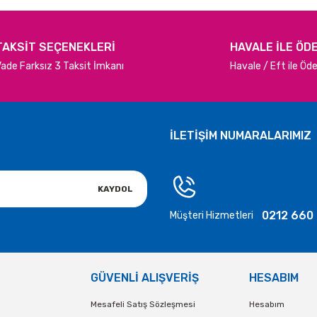
TAKSİT SEÇENEKLERİ
HAVALE İLE ÖD
ade Farksız 3 Taksit İmkanı
Havale / Eft ile Ö
İLETİŞİM NUMARALARIMIZ
KAYDOL
0212 660
Müşteri Hizmetleri
GÜVENLİ ALIŞVERİŞ
HESABIM
Mesafeli Satış Sözleşmesi
Hesabım