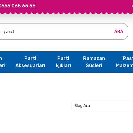
0555 065 65 56
ARA
n
Parti
Parti
Ramazan
Pas
eri
Aksesuarları
Işıkları
Süsleri
Malzem