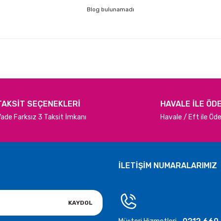
Blog bulunamadı
TAKSİT SEÇENEKLERİ
HAVALE İLE ÖD
ade Farksız 3 Taksit İmkanı
Havale / Eft ile Ö
İLETİŞİM NUMARALARIMIZ
KAYDOL