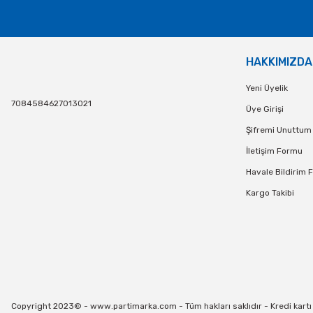
HAKKIMIZDA
Yeni Üyelik
7084584627013021
Üye Girişi
Şifremi Unuttum
İletişim Formu
Havale Bildirim 
Kargo Takibi
Copyright 2023© - www.partimarka.com - Tüm hakları saklıdır - Kredi kartı bi