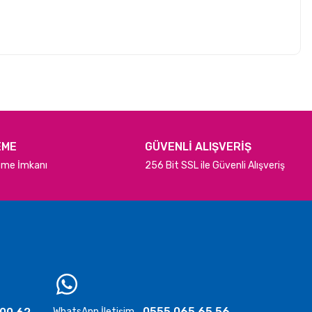
EME
GÜVENLİ ALIŞVERİŞ
deme İmkanı
256 Bit SSL ile Güvenli Alışveriş
0555 065 65 56
WhatsApp İletişim