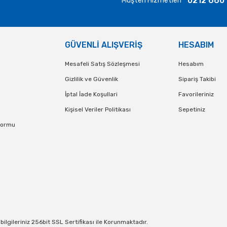
0212 660
Müşteri Hizmetleri
GÜVENLİ ALIŞVERİŞ
HESABIM
Mesafeli Satış Sözleşmesi
Hesabım
Gizlilik ve Güvenlik
Sipariş Takibi
İptal İade Koşullari
Favorileriniz
Kişisel Veriler Politikası
Sepetiniz
Formu
lgileriniz 256bit SSL Sertifikası ile Korunmaktadır.