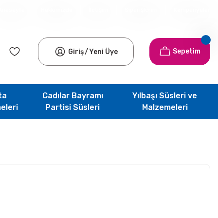
Anasayfa
Hakkımızda
İletişim
Siparişlerim
Kampanyalar
Sepetim
Giriş
/
Yeni Üye
ta
Cadılar Bayramı
Yılbaşı Süsleri ve
eleri
Partisi Süsleri
Malzemeleri