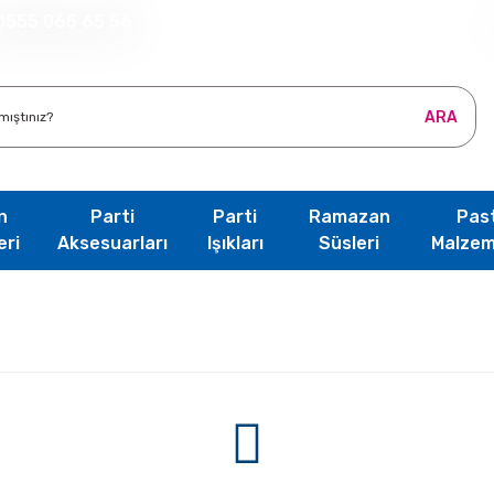
0555 065 65 56
ARA
n
Parti
Parti
Ramazan
Pas
eri
Aksesuarları
Işıkları
Süsleri
Malzem