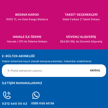
BEDAVA KARGO
TAKSİT SEÇENEKLERİ
1000 TL ve Üzeri Kargo Bedava
Vade Farksız 3 Taksit İmkanı
HAVALE İLE ÖDEME
GÜVENLİ ALIŞVERİŞ
Havale / Eft ile Ödeme İmkanı
256 Bit SSL ile Güvenli Alışveriş
E-BÜLTEN ABONELİĞİ
Haber listemize kayıt olarak kampanyalardan, haberdar olabilirsiniz.
KAYDOL
İLETİŞİM NUMARALARIMIZ
0555 065 65 56
0212 660 00 62