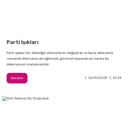
i
lar Bayramı
leri
ül Süslemeleri
isi
r
eri
stü Çam Ağaçları
ri Yeni
si
 Küçük Balonlar
utuları
Parti Işıkları
ıçak
 Kutlaması Parti Malzemesi
lonlar
diye Çuvalları
Parti ışıkları bir etkinliğin atmosferini değiştiren ortama dilerseniz
romantik dilerseniz de eğlenceli görünüm kazandıran harika bir
me Partisi
alzemeleri
ı
dekorasyon malzemesidir.
azan Süslemeleri
leri
Devamı
22/10/2023
01:26
lar
eniyıl Partisi