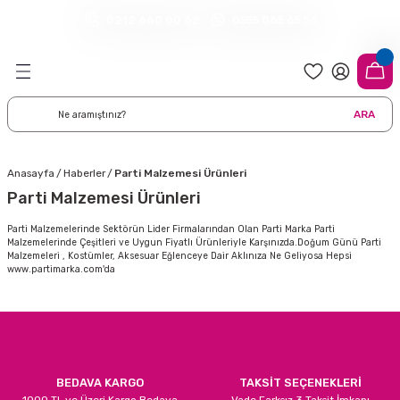
0212 660 00 62
0555 065 65 56
Geri Dön
Geri Dön
Geri Dön
Geri Dön
Geri Dön
Geri Dön
Geri Dön
meleri
arı
 Süsleri
eri
uarları
emeleri
eri ve Malzemeleri
ARA
i
eri
 Balonlar
delleri
ı Altlığı Örtüleri
tisi
 Süslemeleri
cı Süsleri
Anasayfa
Haberler
Parti Malzemesi Ürünleri
Parti Malzemesi Ürünleri
rtisi
ıları
lon
leri
çları
Parti Malzemelerinde Sektörün Lider Firmalarından Olan Parti Marka Parti
Malzemelerinde Çeşitleri ve Uygun Fiyatlı Ürünleriyle Karşınızda.Doğum Günü Parti
lonlar
ri
Malzemeleri , Kostümler, Aksesuar Eğlenceye Dair Aklınıza Ne Geliyosa Hepsi
www.partimarka.com'da
leri ve Masa Etekleri
 Düğün Malzemeleri
üsler
arı
sta Süsleme Şekerleri
Çorapları
aynanadili
onseptleri
ka Duvar Fon Süsleri
k Ürünler
nyataları
nlar
ı
BEDAVA KARGO
TAKSİT SEÇENEKLERİ