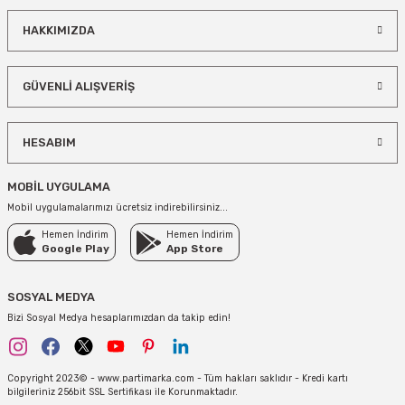
HAKKIMIZDA
GÜVENLİ ALIŞVERİŞ
HESABIM
MOBİL UYGULAMA
Mobil uygulamalarımızı ücretsiz indirebilirsiniz...
Hemen İndirim
Hemen İndirim
Google Play
App Store
SOSYAL MEDYA
Bizi Sosyal Medya hesaplarımızdan da takip edin!
Copyright 2023© - www.partimarka.com - Tüm hakları saklıdır - Kredi kartı
bilgileriniz 256bit SSL Sertifikası ile Korunmaktadır.