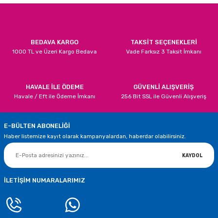
i
lar Bayramı
leri
ül Süslemeleri
isi
r
eri
stü Çam Ağaçları
BEDAVA KARGO
TAKSİT SEÇENEKLERİ
1000 TL ve Üzeri Kargo Bedava
Vade Farksız 3 Taksit İmkanı
ri Yeni
si
 Küçük Balonlar
utuları
ıçak
 Kutlaması Parti Malzemesi
lonlar
diye Çuvalları
HAVALE İLE ÖDEME
GÜVENLİ ALIŞVERİŞ
Havale / Eft ile Ödeme İmkanı
256 Bit SSL ile Güvenli Alışveriş
me Partisi
alzemeleri
ı
E-BÜLTEN ABONELİĞİ
azan Süslemeleri
leri
Haber listemize kayıt olarak kampanyalardan, haberdar olabilirsiniz.
lar
KAYDOL
eniyıl Partisi
İLETİŞİM NUMARALARIMIZ