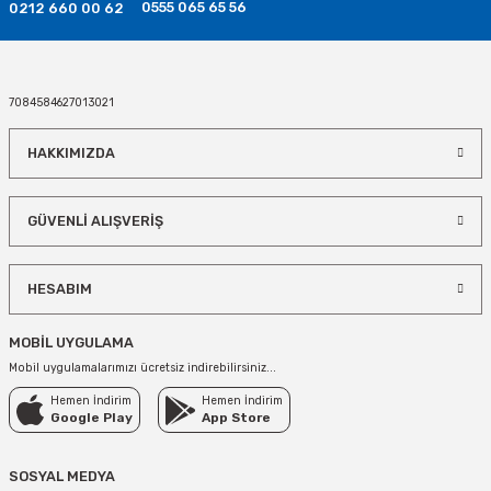
0555 065 65 56
0212 660 00 62
7084584627013021
HAKKIMIZDA
GÜVENLİ ALIŞVERİŞ
HESABIM
MOBİL UYGULAMA
Mobil uygulamalarımızı ücretsiz indirebilirsiniz...
Hemen İndirim
Hemen İndirim
Google Play
App Store
SOSYAL MEDYA