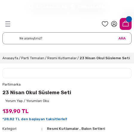
0212 660 00 62
0555 065 65 56
Geri Dön
Geri Dön
Geri Dön
Geri Dön
Geri Dön
Geri Dön
Geri Dön
meleri
arı
 Süsleri
eri
uarları
emeleri
eri ve Malzemeleri
ARA
i
eri
 Balonlar
delleri
ı Altlığı Örtüleri
tisi
 Süslemeleri
cı Süsleri
Anasayfa
Parti Temaları
Resmi Kutlamalar
23 Nisan Okul Süsleme Seti
rtisi
ıları
lon
leri
çları
lonlar
ri
Partimarka
23 Nisan Okul Süsleme Seti
leri ve Masa Etekleri
 Düğün Malzemeleri
üsler
arı
sta Süsleme Şekerleri
Çorapları
Yorum Yap / Yorumları Oku
139,90 TL
aynanadili
onseptleri
ka Duvar Fon Süsleri
k Ürünler
*28,82 TL den başlayan taksitlerle!!
nyataları
nlar
ı
Kategori
Resmi Kutlamalar
,
Balon Setleri