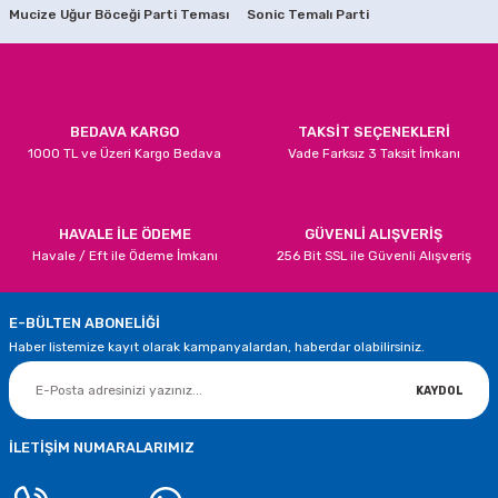
Mucize Uğur Böceği Parti Teması
Sonic Temalı Parti
Ürün bilgilerinde hatalar bulunuyor.
Ay Yıldız Türk Bayrağı Baskılı Balonlar
Türk Bayraklı Asma Süs
Ürün fiyatı diğer sitelerden daha pahalı.
Bu ürüne benzer farklı alternatifler olmalı.
59,90 TL
30,00 TL
BEDAVA KARGO
TAKSİT SEÇENEKLERİ
1000 TL ve Üzeri Kargo Bedava
Vade Farksız 3 Taksit İmkanı
SEPETE EKLE
SEPETE EKLE
23 Nisan Kutlu Olsun Yazısı Süs
23 Nisan Kutlaması Asma Süsleri
Gönder
HAVALE İLE ÖDEME
GÜVENLİ ALIŞVERİŞ
Havale / Eft ile Ödeme İmkanı
256 Bit SSL ile Güvenli Alışveriş
50,00 TL
75,00 TL
E-BÜLTEN ABONELİĞİ
SEPETE EKLE
SEPETE EKLE
Haber listemize kayıt olarak kampanyalardan, haberdar olabilirsiniz.
TÜKENDİ
23 NİSAN HAZIR KAPI SÜSÜ
KAYDOL
29,90 TL
İLETİŞİM NUMARALARIMIZ