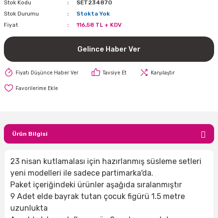
Stok Kodu
SET234870
i
lar Bayramı
leri
Stok Durumu
Stokta Yok
Fiyat
116,58 TL + KDV
ül Süslemeleri
isi
r
eri
stü Çam Ağaçları
Gelince Haber Ver
ri Yeni
si
 Küçük Balonlar
utuları
Fiyatı Düşünce Haber Ver
Tavsiye Et
Karşılaştır
ıçak
 Kutlaması Parti Malzemesi
lonlar
diye Çuvalları
me Partisi
alzemeleri
ı
azan Süslemeleri
leri
Ürün Bilgisi
lar
23 nisan kutlamalası için hazırlanmış süsleme setleri
yeni modelleri ile sadece partimarka'da.
eniyıl Partisi
Paket içeriğindeki ürünler aşağıda sıralanmıştır
9 Adet elde bayrak tutan çocuk figürü 1.5 metre
uzunlukta