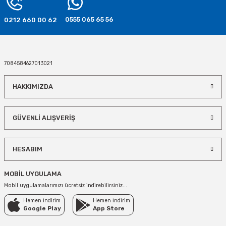
STOKTA YOK
0555 065 65 56
0212 660 00 62
7084584627013021
HAKKIMIZDA
GÜVENLİ ALIŞVERİŞ
HESABIM
MOBİL UYGULAMA
Mobil uygulamalarımızı ücretsiz indirebilirsiniz...
Hemen İndirim
Hemen İndirim
Google Play
App Store