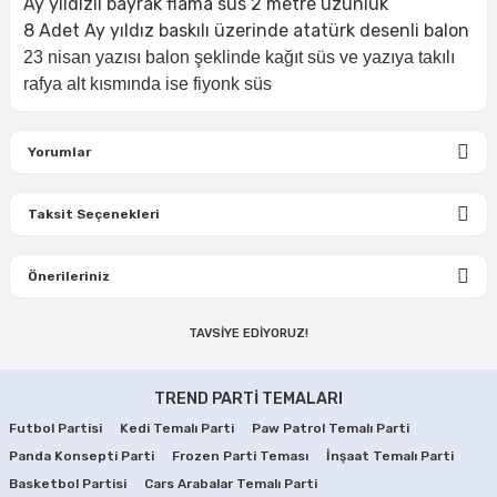
Ay yıldızlı bayrak flama süs 2 metre uzunluk
8 Adet Ay yıldız baskılı üzerinde atatürk desenli balon
23 nisan yazısı balon şeklinde kağıt süs ve yazıya takılı
rafya alt kısmında ise fiyonk süs
Yorumlar
Taksit Seçenekleri
Bu ürüne ilk yorumu siz yapın!
Önerileriniz
Yorum Yaz
TAVSİYE EDİYORUZ!
Bu ürünün fiyat bilgisi, resim, ürün açıklamalarında ve diğer
konularda yetersiz gördüğünüz noktaları öneri formunu
23 Nisan Kutlaması Süsleme Seti
kullanarak tarafımıza iletebilirsiniz.
TREND PARTİ TEMALARI
Görüş ve önerileriniz için teşekkür ederiz.
Futbol Partisi
Kedi Temalı Parti
Paw Patrol Temalı Parti
190,00 TL
Panda Konsepti Parti
Ürün resmi kalitesiz, bozuk veya görüntülenemiyor.
Frozen Parti Teması
İnşaat Temalı Parti
Basketbol Partisi
Cars Arabalar Temalı Parti
Ürün açıklamasında eksik bilgiler bulunuyor.
SEPETE EKLE