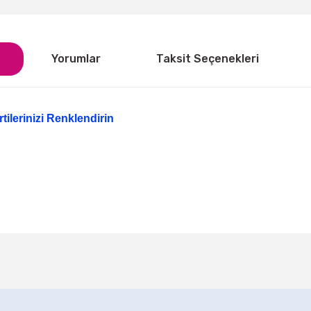
Yorumlar
Taksit Seçenekleri
artilerinizi Renklendirin
ğer konularda yetersiz gördüğünüz noktaları öneri formunu kullanarak tarafı
Bu ürüne ilk yorumu siz yapın!