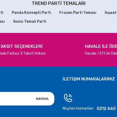
Yorum Yaz
TREND PARTİ TEMALARI
ti
Panda Konsepti Parti
Frozen Parti Teması
İnşaat
ası
Sonic Temalı Parti
TAKSİT SEÇENEKLERİ
HAVALE İLE ÖD
ade Farksız 3 Taksit İmkanı
Havale / Eft ile Ö
Gönder
İLETİŞİM NUMARALARIMIZ
KAYDOL
0212 660
Müşteri Hizmetleri