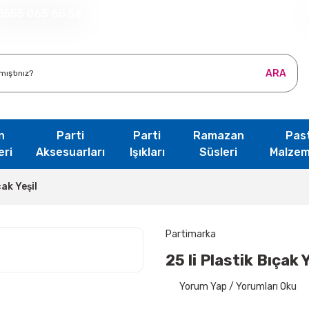
0555 065 65 56
ARA
n
Parti
Parti
Ramazan
Pas
eri
Aksesuarları
Işıkları
Süsleri
Malzem
çak Yeşil
Partimarka
25 li Plastik Bıçak Y
Yorum Yap / Yorumları Oku