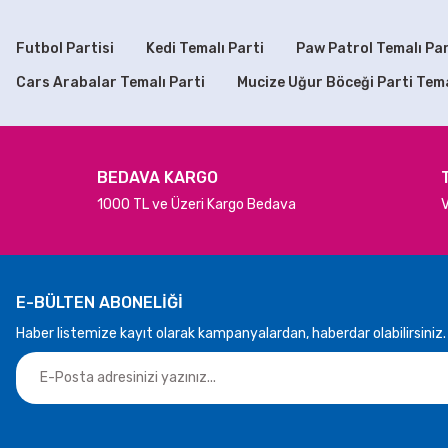
Ürün açıklamasında eksik bilgiler bulunuyor.
Ürün bilgilerinde hatalar bulunuyor.
Futbol Partisi
Kedi Temalı Parti
Paw Patrol Temalı Par
Ürün fiyatı diğer sitelerden daha pahalı.
Cars Arabalar Temalı Parti
Mucize Uğur Böceği Parti Tem
Bu ürüne benzer farklı alternatifler olmalı.
BEDAVA KARGO
1000 TL ve Üzeri Kargo Bedava
V
E-BÜLTEN ABONELİĞİ
Haber listemize kayıt olarak kampanyalardan, haberdar olabilirsiniz.