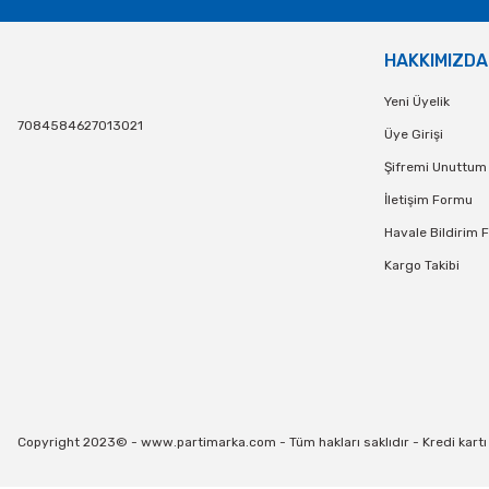
HAKKIMIZDA
Yeni Üyelik
7084584627013021
Üye Girişi
Şifremi Unuttum
İletişim Formu
Havale Bildirim 
Kargo Takibi
Copyright 2023© - www.partimarka.com - Tüm hakları saklıdır - Kredi kartı bi