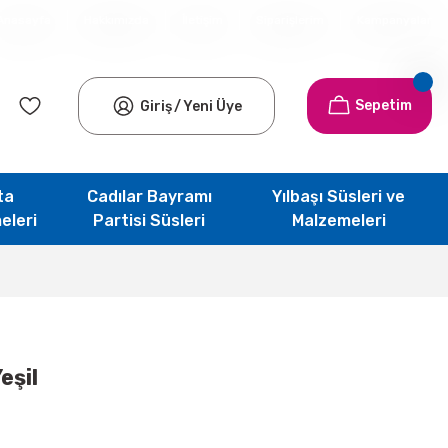
Anasayfa
Hakkımızda
İletişim
Siparişlerim
Kampanyalar
Sepetim
Giriş
/
Yeni Üye
ta
Cadılar Bayramı
Yılbaşı Süsleri ve
eleri
Partisi Süsleri
Malzemeleri
eşil