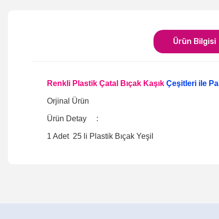
Ürün Bilgisi
Renkli Plastik Çatal Bıçak Kaşık
Çeşitleri ile P
Orjinal Ürün
Ürün Detay :
1 Adet 25 li Plastik Bıçak Yeşil
Bu ürünün fiyat bilgisi, resim, ürün açıklamalarında ve di
Görüş ve önerileriniz için teşekkür ederiz.
Ürün resmi kalitesiz, bozuk veya görüntülenemiyor.