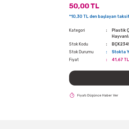
50,00 TL
*10,30 TL den başlayan taksitl
Kategori
Plastik 
Hayvanl
Stok Kodu
BÇK234
Stok Durumu
Stokta 
Fiyat
41,67 TL
Fiyatı Düşünce Haber Ver