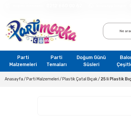
0212 660 00 62
Müşteri Hizmetleri
WhatsApp İletişim
Parti
Parti
Doğum Günü
Balo
Malzemeleri
Temaları
Süsleri
Çeşitl
Anasayfa
Parti Malzemeleri
Plastik Çatal Bıçak
25 li Plastik Bı