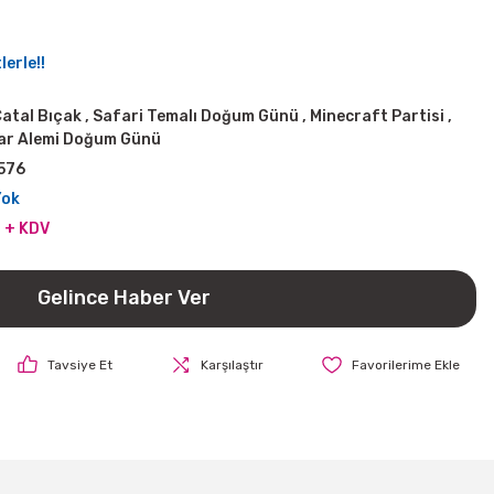
erle!!
Çatal Bıçak
,
Safari Temalı Doğum Günü
,
Minecraft Partisi
,
ar Alemi Doğum Günü
576
Yok
 + KDV
Gelince Haber Ver
Tavsiye Et
Karşılaştır