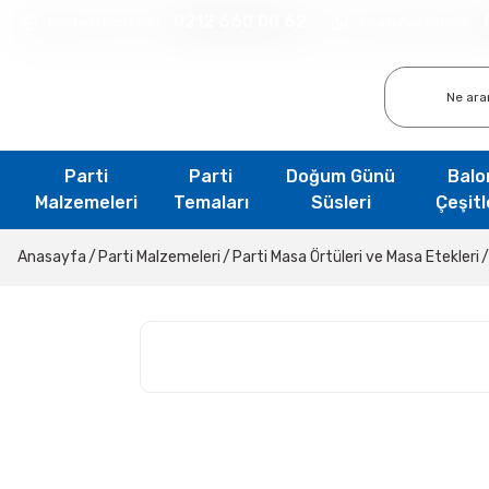
0212 660 00 62
Müşteri Hizmetleri
WhatsApp İletişim
Parti
Parti
Doğum Günü
Balo
Malzemeleri
Temaları
Süsleri
Çeşitl
Anasayfa
Parti Malzemeleri
Parti Masa Örtüleri ve Masa Etekleri