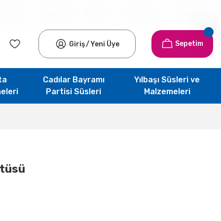
Anasayfa
Hakkımızda
İletişim
Siparişlerim
Kampanyalar
Sepetim
Giriş
/
Yeni Üye
ta
Cadılar Bayramı
Yılbaşı Süsleri ve
eleri
Partisi Süsleri
Malzemeleri
rtüsü