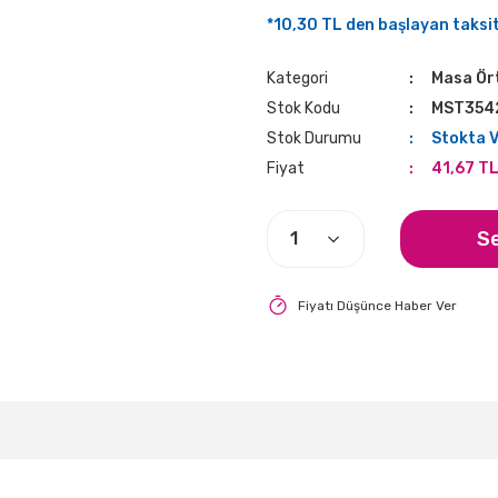
*10,30 TL den başlayan taksitl
Kategori
Masa Ört
Stok Kodu
MST354
Stok Durumu
Stokta 
Fiyat
41,67 TL
S
Fiyatı Düşünce Haber Ver