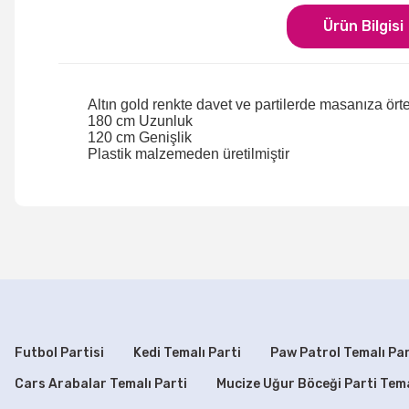
Ürün Bilgisi
Altın gold renkte davet ve partilerde masanıza ört
180 cm Uzunluk
120 cm Genişlik
Plastik malzemeden üretilmiştir
Bu ürünün fiyat bilgisi, resim, ürün açıklamalarında ve di
Görüş ve önerileriniz için teşekkür ederiz.
Ürün resmi kalitesiz, bozuk veya görüntülenemiyor.
Ürün açıklamasında eksik bilgiler bulunuyor.
Ürün bilgilerinde hatalar bulunuyor.
Futbol Partisi
Kedi Temalı Parti
Paw Patrol Temalı Par
Ürün fiyatı diğer sitelerden daha pahalı.
Cars Arabalar Temalı Parti
Mucize Uğur Böceği Parti Tem
Bu ürüne benzer farklı alternatifler olmalı.