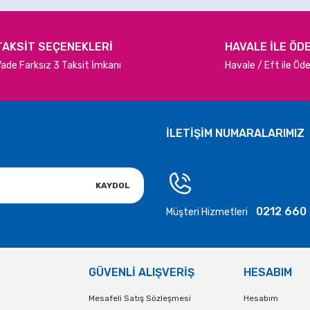
TAKSİT SEÇENEKLERİ
HAVALE İLE ÖD
ade Farksız 3 Taksit İmkanı
Havale / Eft ile Ö
Gönder
İLETİŞİM NUMARALARIMIZ
KAYDOL
0212 660
Müşteri Hizmetleri
GÜVENLİ ALIŞVERİŞ
HESABIM
Mesafeli Satış Sözleşmesi
Hesabım