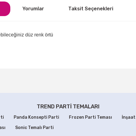
Yorumlar
Taksit Seçenekleri
ebileceğiniz düz renk örtü
ğer konularda yetersiz gördüğünüz noktaları öneri formunu kullanarak tarafı
Bu ürüne ilk yorumu siz yapın!
Yorum Yaz
TREND PARTİ TEMALARI
ti
Panda Konsepti Parti
Frozen Parti Teması
İnşaat
ası
Sonic Temalı Parti