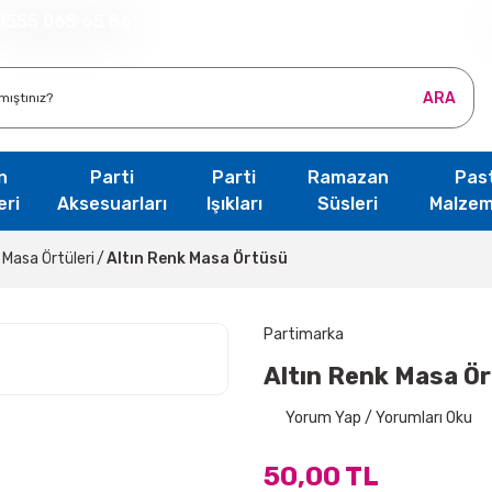
0555 065 65 56
ARA
n
Parti
Parti
Ramazan
Pas
eri
Aksesuarları
Işıkları
Süsleri
Malzem
Masa Örtüleri
Altın Renk Masa Örtüsü
Partimarka
Altın Renk Masa Ö
Yorum Yap / Yorumları Oku
50,00 TL