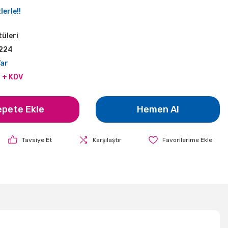
erle!!
üleri
224
Var
 + KDV
epete Ekle
Hemen Al
Tavsiye Et
Karşılaştır