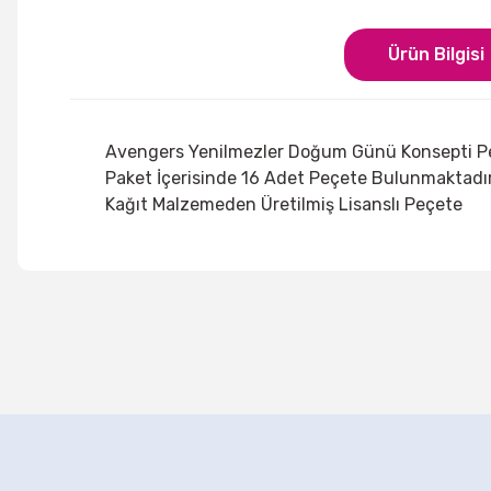
Ürün Bilgisi
Avengers Yenilmezler Doğum Günü Konsepti P
Paket İçerisinde 16 Adet Peçete Bulunmaktadı
Kağıt Malzemeden Üretilmiş Lisanslı Peçete
Bu ürünün fiyat bilgisi, resim, ürün açıklamalarında ve di
Görüş ve önerileriniz için teşekkür ederiz.
Ürün resmi kalitesiz, bozuk veya görüntülenemiyor.
TÜKENDİ
Ürün açıklamasında eksik bilgiler bulunuyor.
Avengers Yenilmezler Doğum Günü Bayrak Afişi
Ürün bilgilerinde hatalar bulunuyor.
120,00 TL
Ürün fiyatı diğer sitelerden daha pahalı.