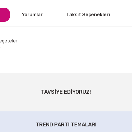
Yorumlar
Taksit Seçenekleri
eçeteler
r
ğer konularda yetersiz gördüğünüz noktaları öneri formunu kullanarak tarafı
Bu ürüne ilk yorumu siz yapın!
TAVSİYE EDİYORUZ!
Yorum Yaz
TREND PARTİ TEMALARI