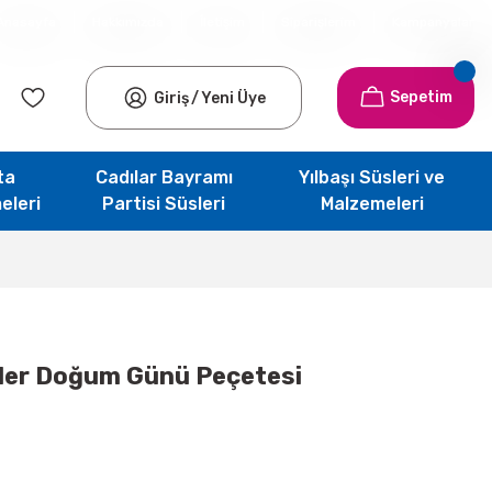
Anasayfa
Hakkımızda
İletişim
Siparişlerim
Kampanyalar
Sepetim
Giriş
/
Yeni Üye
ta
Cadılar Bayramı
Yılbaşı Süsleri ve
eleri
Partisi Süsleri
Malzemeleri
ler Doğum Günü Peçetesi