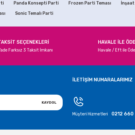
ti
Panda Konsepti Parti
Frozen Parti Teması
İnşaat
ası
Sonic Temalı Parti
Gönder
TAKSİT SEÇENEKLERİ
HAVALE İLE ÖD
ade Farksız 3 Taksit İmkanı
Havale / Eft ile Ö
İLETİŞİM NUMARALARIMIZ
KAYDOL
0212 660
Müşteri Hizmetleri