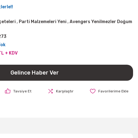
lerle!!
çeteleri
,
Parti Malzemeleri Yeni
,
Avengers Yenilmezler Doğum
273
Yok
TL + KDV
Gelince Haber Ver
Tavsiye Et
Karşılaştır