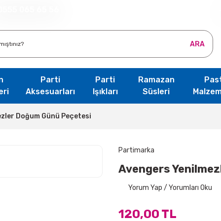
0555 065 65 56
ARA
n
Parti
Parti
Ramazan
Pas
eri
Aksesuarları
Işıkları
Süsleri
Malzem
ezler Doğum Günü Peçetesi
Partimarka
Avengers Yenilmez
Yorum Yap / Yorumları Oku
120,00 TL