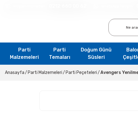
0212 660 00 62
Müşteri Hizmetleri
WhatsApp İletişim
Parti
Parti
Doğum Günü
Balo
Malzemeleri
Temaları
Süsleri
Çeşitl
Anasayfa
Parti Malzemeleri
Parti Peçeteleri
Avengers Yenilm