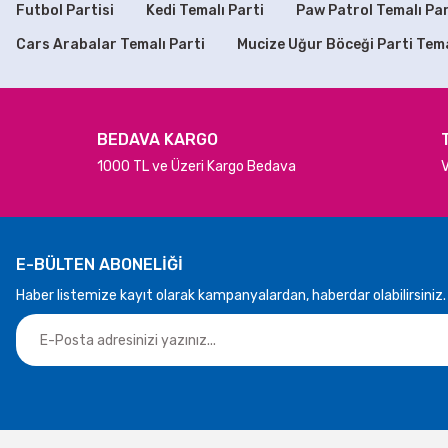
Bu ürüne benzer farklı alternatifler olmalı.
Futbol Partisi
Kedi Temalı Parti
Paw Patrol Temalı Par
STOKTA YOK
Cars Arabalar Temalı Parti
Mucize Uğur Böceği Parti Tem
BEDAVA KARGO
1000 TL ve Üzeri Kargo Bedava
V
E-BÜLTEN ABONELİĞİ
Haber listemize kayıt olarak kampanyalardan, haberdar olabilirsiniz.