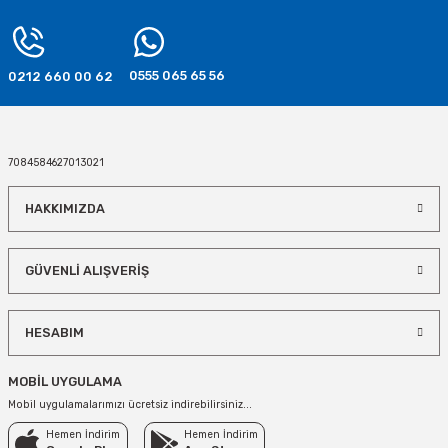
SEPETE EKLE
SEPETE EKLE
0555 065 65 56
0212 660 00 62
Deniz Kızı Partisi Seti 16 Kişilik
469,90 TL
7084584627013021
SEPETE EKLE
HAKKIMIZDA
Deniz Kızı Teması Doğum Günü Seti 24 Kişilik
GÜVENLİ ALIŞVERİŞ
569,90 TL
HESABIM
SEPETE EKLE
TÜKENDİ
MOBİL UYGULAMA
Metalik Mor Renk Yıldız
Mor Renk Kağıt Fener Süs
Mobil uygulamalarımızı ücretsiz indirebilirsiniz...
Hemen İndirim
Hemen İndirim
49,90 TL
150,00 TL