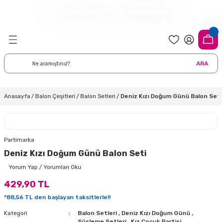
0212 660 00 62
0555 065 65 56
Geri Dön
Geri Dön
Geri Dön
Geri Dön
Geri Dön
Geri Dön
Geri Dön
meleri
arı
 Süsleri
eri
uarları
emeleri
eri ve Malzemeleri
ARA
i
eri
 Balonlar
delleri
ı Altlığı Örtüleri
tisi
 Süslemeleri
cı Süsleri
Anasayfa
Balon Çeşitleri
Balon Setleri
Deniz Kızı Doğum Günü Balon Seti
rtisi
ıları
lon
leri
çları
lonlar
ri
Partimarka
Deniz Kızı Doğum Günü Balon Seti
leri ve Masa Etekleri
 Düğün Malzemeleri
üsler
arı
sta Süsleme Şekerleri
Çorapları
Yorum Yap / Yorumları Oku
429,90 TL
aynanadili
onseptleri
ka Duvar Fon Süsleri
k Ürünler
*88,56 TL den başlayan taksitlerle!!
nyataları
nlar
ı
Kategori
Balon Setleri
,
Deniz Kızı Doğum Günü
,
Süsleme Setleri
,
Kız Çocuk Partisi