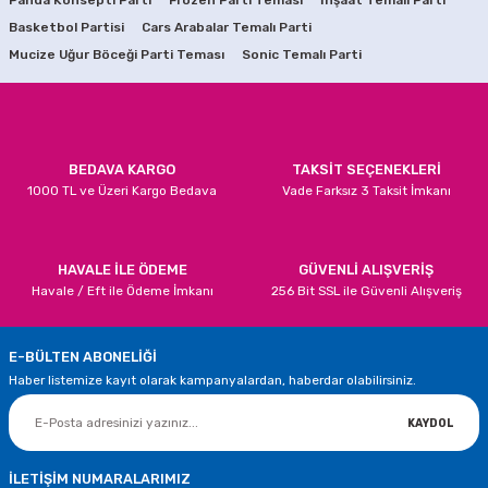
Panda Konsepti Parti
Ürün resmi kalitesiz, bozuk veya görüntülenemiyor.
Frozen Parti Teması
İnşaat Temalı Parti
Basketbol Partisi
Cars Arabalar Temalı Parti
Ürün açıklamasında eksik bilgiler bulunuyor.
SEPETE EKLE
SEPETE EKLE
Mucize Uğur Böceği Parti Teması
Sonic Temalı Parti
Ürün bilgilerinde hatalar bulunuyor.
Deniz Kızı Partisi Tabaklar
Mor Renk Metalik Sim Süs
Ürün fiyatı diğer sitelerden daha pahalı.
Bu ürüne benzer farklı alternatifler olmalı.
119,90 TL
50,00 TL
BEDAVA KARGO
TAKSİT SEÇENEKLERİ
1000 TL ve Üzeri Kargo Bedava
Vade Farksız 3 Taksit İmkanı
SEPETE EKLE
SEPETE EKLE
Deniz Kızı Doğum Günü Asma Bayrak Süs
Mor Puanlı Mısır Kutuları
Gönder
HAVALE İLE ÖDEME
GÜVENLİ ALIŞVERİŞ
Havale / Eft ile Ödeme İmkanı
256 Bit SSL ile Güvenli Alışveriş
40,00 TL
60,00 TL
E-BÜLTEN ABONELİĞİ
SEPETE EKLE
SEPETE EKLE
Haber listemize kayıt olarak kampanyalardan, haberdar olabilirsiniz.
Mor Renk Cupcake Kabı
Deniz Kızı Konsepti Parti Seti 8 Kişilik
KAYDOL
100,00 TL
369,90 TL
İLETİŞİM NUMARALARIMIZ