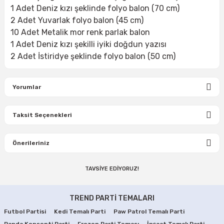
1 Adet Deniz kızı şeklinde folyo balon (70 cm)
2 Adet Yuvarlak folyo balon (45 cm)
10 Adet Metalik mor renk parlak balon
1 Adet Deniz kızı şekilli iyiki doğdun yazısı
2 Adet İstiridye şeklinde folyo balon (50 cm)
Yorumlar
Taksit Seçenekleri
Bu ürüne ilk yorumu siz yapın!
Önerileriniz
Yorum Yaz
TAVSİYE EDİYORUZ!
Bu ürünün fiyat bilgisi, resim, ürün açıklamalarında ve diğer
konularda yetersiz gördüğünüz noktaları öneri formunu
Deniz Kızı Partisi Balonları
Deniz Kızı Doğum Günü Peçeteleri
kullanarak tarafımıza iletebilirsiniz.
TREND PARTİ TEMALARI
Görüş ve önerileriniz için teşekkür ederiz.
Futbol Partisi
Kedi Temalı Parti
Paw Patrol Temalı Parti
79,90 TL
99,90 TL