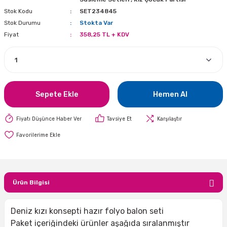
Stok Kodu
SET234845
i
lar Bayramı
leri
Stok Durumu
Stokta Var
Fiyat
358,25 TL + KDV
ül Süslemeleri
isi
r
eri
stü Çam Ağaçları
ri Yeni
si
 Küçük Balonlar
utuları
ıçak
 Kutlaması Parti Malzemesi
lonlar
diye Çuvalları
Sepete Ekle
Hemen Al
me Partisi
alzemeleri
ı
Fiyatı Düşünce Haber Ver
Tavsiye Et
Karşılaştır
azan Süslemeleri
leri
lar
Ürün Bilgisi
eniyıl Partisi
Deniz kızı konsepti hazır folyo balon seti
Paket içeriğindeki ürünler aşağıda sıralanmıştır