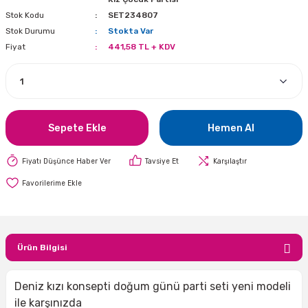
Stok Kodu
SET234807
i
lar Bayramı
leri
Stok Durumu
Stokta Var
Fiyat
441,58 TL + KDV
ül Süslemeleri
isi
r
eri
stü Çam Ağaçları
ri Yeni
si
 Küçük Balonlar
utuları
ıçak
 Kutlaması Parti Malzemesi
lonlar
diye Çuvalları
Sepete Ekle
Hemen Al
me Partisi
alzemeleri
ı
Fiyatı Düşünce Haber Ver
Tavsiye Et
Karşılaştır
azan Süslemeleri
leri
lar
Ürün Bilgisi
eniyıl Partisi
Deniz kızı konsepti doğum günü parti seti yeni modeli
ile karşınızda