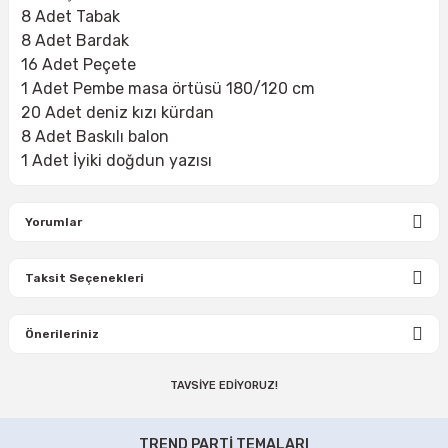
8 Adet Tabak
8 Adet Bardak
16 Adet Peçete
1 Adet Pembe masa örtüsü 180/120 cm
20 Adet deniz kızı kürdan
8 Adet Baskılı balon
1 Adet İyiki doğdun yazısı
Yorumlar
Taksit Seçenekleri
Bu ürüne ilk yorumu siz yapın!
Önerileriniz
Yorum Yaz
TAVSİYE EDİYORUZ!
Bu ürünün fiyat bilgisi, resim, ürün açıklamalarında ve diğer
konularda yetersiz gördüğünüz noktaları öneri formunu
Deniz Kızı Partisi Asma Süsleri
kullanarak tarafımıza iletebilirsiniz.
TREND PARTİ TEMALARI
Görüş ve önerileriniz için teşekkür ederiz.