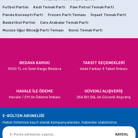
Futbol Partisi
Kedi Temalı Parti
Paw Patrol Temalı Parti
75,00 TL
Panda Konsepti Parti
Ürün resmi kalitesiz, bozuk veya görüntülenemiyor.
Frozen Parti Teması
İnşaat Temalı Parti
Basketbol Partisi
Cars Arabalar Temalı Parti
Ürün açıklamasında eksik bilgiler bulunuyor.
SEPETE EKLE
Mucize Uğur Böceği Parti Teması
Sonic Temalı Parti
Ürün bilgilerinde hatalar bulunuyor.
Deniz Kızı Şeklinde İyiki Doğdun Yazısı
Ürün fiyatı diğer sitelerden daha pahalı.
Bu ürüne benzer farklı alternatifler olmalı.
90,00 TL
BEDAVA KARGO
TAKSİT SEÇENEKLERİ
1000 TL ve Üzeri Kargo Bedava
Vade Farksız 3 Taksit İmkanı
SEPETE EKLE
Deniz Kızı Doğum Günü Tabak Bardak Seti
Gönder
HAVALE İLE ÖDEME
GÜVENLİ ALIŞVERİŞ
Havale / Eft ile Ödeme İmkanı
256 Bit SSL ile Güvenli Alışveriş
150,00 TL
E-BÜLTEN ABONELİĞİ
SEPETE EKLE
Haber listemize kayıt olarak kampanyalardan, haberdar olabilirsiniz.
Deniz Kızı Parti Bardakları
KAYDOL