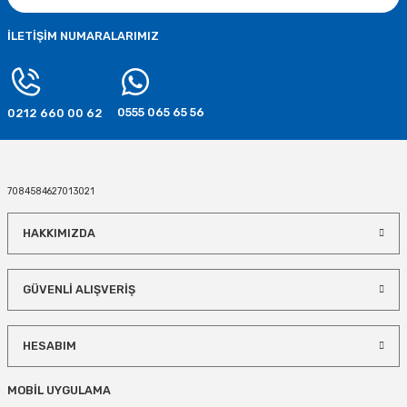
89,90 TL
İLETİŞİM NUMARALARIMIZ
SEPETE EKLE
0555 065 65 56
0212 660 00 62
7084584627013021
HAKKIMIZDA
GÜVENLİ ALIŞVERİŞ
HESABIM
MOBİL UYGULAMA