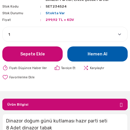
Stok Kodu
SET234524
i
lar Bayramı
leri
Stok Durumu
Stokta Var
Fiyat
299,92 TL + KDV
ül Süslemeleri
isi
r
eri
stü Çam Ağaçları
ri Yeni
si
 Küçük Balonlar
utuları
ıçak
 Kutlaması Parti Malzemesi
lonlar
diye Çuvalları
Sepete Ekle
Hemen Al
me Partisi
alzemeleri
ı
Fiyatı Düşünce Haber Ver
Tavsiye Et
Karşılaştır
azan Süslemeleri
leri
lar
Ürün Bilgisi
eniyıl Partisi
Dinazor doğum günü kutlaması hazır parti seti
8 Adet dinazor tabak