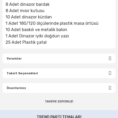
8 Adet dinazor bardak
8 Adet mısır kutusu
10 Adet dinazor kürdan
1 Adet 180/120 ölçülerinde plastik masa örtüsü
10 Adet baskılı ve metalik balon
1 Adet Dinazor iyiki doğdun yazı
25 Adet Plastik çatal
Yorumlar
Taksit Seçenekleri
Bu ürüne ilk yorumu siz yapın!
Önerileriniz
Yorum Yaz
TAVSİYE EDİYORUZ!
Bu ürünün fiyat bilgisi, resim, ürün açıklamalarında ve diğer
konularda yetersiz gördüğünüz noktaları öneri formunu
Dinazor Temalı Doğum Günü Süsleri
Dinazor Temalı Balon Seti 6'lı
kullanarak tarafımıza iletebilirsiniz.
TREND PARTİ TEMALARI
Görüş ve önerileriniz için teşekkür ederiz.