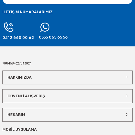
40,00 TL
İLETİŞİM NUMARALARIMIZ
SEPETE EKLE
0555 065 65 56
0212 660 00 62
7084584627013021
HAKKIMIZDA
GÜVENLİ ALIŞVERİŞ
HESABIM
MOBİL UYGULAMA