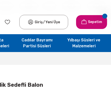
Anasayfa
Hakkımızda
İletişim
Siparişlerim
Kampanyalar
Sepetim
Giriş
/
Yeni Üye
ta
Cadılar Bayramı
Yılbaşı Süsleri ve
eleri
Partisi Süsleri
Malzemeleri
ik Sedefli Balon