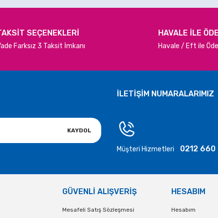
TAKSİT SEÇENEKLERİ
HAVALE İLE ÖD
ade Farksız 3 Taksit İmkanı
Havale / Eft ile Ö
Gönder
İLETİŞİM NUMARALARIMIZ
KAYDOL
0212 660
Müşteri Hizmetleri
GÜVENLİ ALIŞVERİŞ
HESABIM
Mesafeli Satış Sözleşmesi
Hesabım