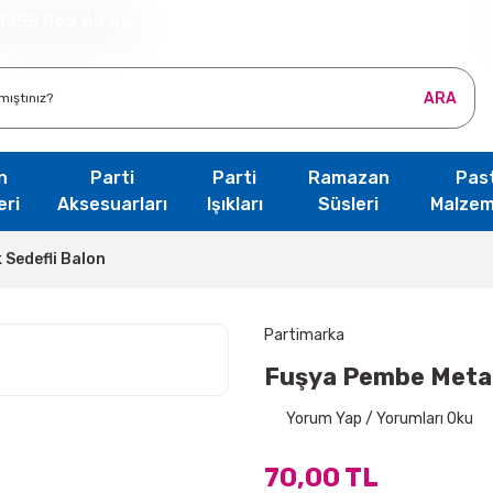
0555 065 65 56
ARA
n
Parti
Parti
Ramazan
Pas
eri
Aksesuarları
Işıkları
Süsleri
Malzem
 Sedefli Balon
Partimarka
Fuşya Pembe Metal
Yorum Yap / Yorumları Oku
70,00 TL