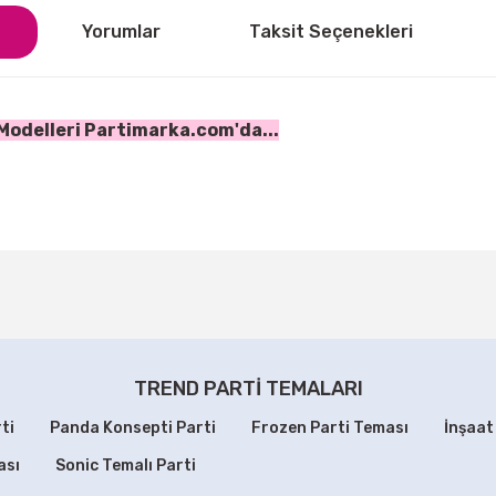
Yorumlar
Taksit Seçenekleri
n Modelleri Partimarka.com'da...
ğer konularda yetersiz gördüğünüz noktaları öneri formunu kullanarak tarafı
Bu ürüne ilk yorumu siz yapın!
Yorum Yaz
TREND PARTİ TEMALARI
ti
Panda Konsepti Parti
Frozen Parti Teması
İnşaat
ası
Sonic Temalı Parti