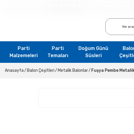
0212 660 00 62
Müşteri Hizmetleri
WhatsApp İletişim
Parti
Parti
Doğum Günü
Balo
Malzemeleri
Temaları
Süsleri
Çeşitl
Anasayfa
Balon Çeşitleri
Metalik Balonlar
Fuşya Pembe Metalik