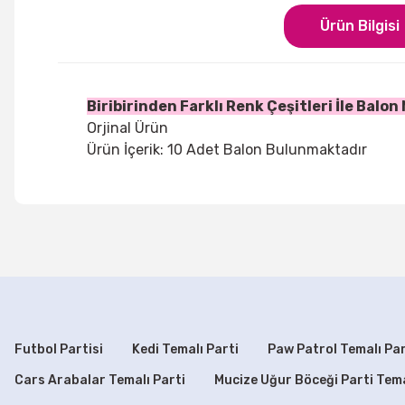
Ürün Bilgisi
Biribirinden Farklı Renk Çeşitleri İle Balo
Orjinal Ürün
Ürün İçerik: 10 Adet Balon Bulunmaktadır
Bu ürünün fiyat bilgisi, resim, ürün açıklamalarında ve di
Görüş ve önerileriniz için teşekkür ederiz.
Ürün resmi kalitesiz, bozuk veya görüntülenemiyor.
Ürün açıklamasında eksik bilgiler bulunuyor.
Ürün bilgilerinde hatalar bulunuyor.
Futbol Partisi
Kedi Temalı Parti
Paw Patrol Temalı Par
Ürün fiyatı diğer sitelerden daha pahalı.
Cars Arabalar Temalı Parti
Mucize Uğur Böceği Parti Tem
Bu ürüne benzer farklı alternatifler olmalı.