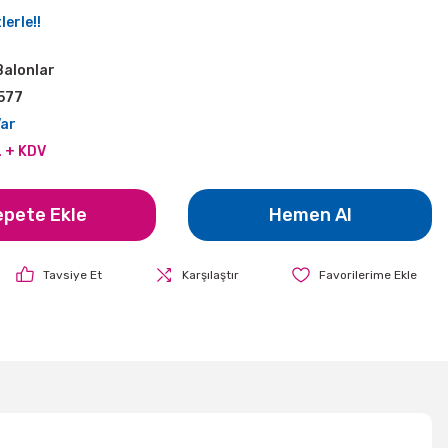
erle!!
Balonlar
577
Var
L + KDV
epete Ekle
Hemen Al
Tavsiye Et
Karşılaştır