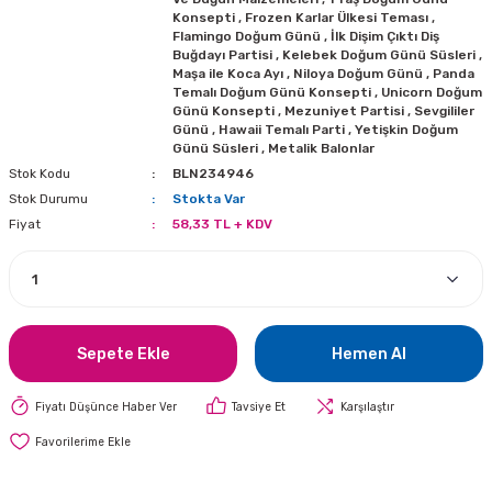
Konsepti
,
Frozen Karlar Ülkesi Teması
,
i
lar Bayramı
leri
Flamingo Doğum Günü
,
İlk Dişim Çıktı Diş
Buğdayı Partisi
,
Kelebek Doğum Günü Süsleri
,
Maşa ile Koca Ayı
,
Niloya Doğum Günü
,
Panda
ül Süslemeleri
isi
r
eri
stü Çam Ağaçları
Temalı Doğum Günü Konsepti
,
Unicorn Doğum
Günü Konsepti
,
Mezuniyet Partisi
,
Sevgililer
Günü
,
Hawaii Temalı Parti
,
Yetişkin Doğum
ri Yeni
si
 Küçük Balonlar
utuları
Günü Süsleri
,
Metalik Balonlar
Stok Kodu
BLN234946
ıçak
 Kutlaması Parti Malzemesi
lonlar
diye Çuvalları
Stok Durumu
Stokta Var
Fiyat
58,33 TL + KDV
me Partisi
alzemeleri
ı
azan Süslemeleri
leri
lar
Sepete Ekle
Hemen Al
eniyıl Partisi
Fiyatı Düşünce Haber Ver
Tavsiye Et
Karşılaştır