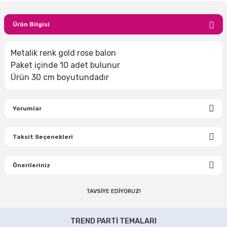
Ürün Bilgisi
Metalik renk gold rose balon
Paket içinde 10 adet bulunur
Ürün 30 cm boyutundadır
Yorumlar
Taksit Seçenekleri
Bu ürüne ilk yorumu siz yapın!
Önerileriniz
Yorum Yaz
TAVSİYE EDİYORUZ!
Bu ürünün fiyat bilgisi, resim, ürün açıklamalarında ve diğer
konularda yetersiz gördüğünüz noktaları öneri formunu
Mor Metalik Parlak Masa Eteği
Flamingo Partisi Balonları 8 Adet
kullanarak tarafımıza iletebilirsiniz.
TREND PARTİ TEMALARI
Görüş ve önerileriniz için teşekkür ederiz.