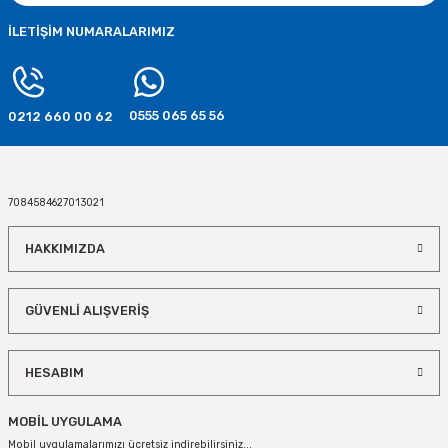
İLETİŞİM NUMARALARIMIZ
0555 065 65 56
0212 660 00 62
7084584627013021
HAKKIMIZDA
GÜVENLİ ALIŞVERİŞ
HESABIM
MOBİL UYGULAMA
Mobil uygulamalarımızı ücretsiz indirebilirsiniz...