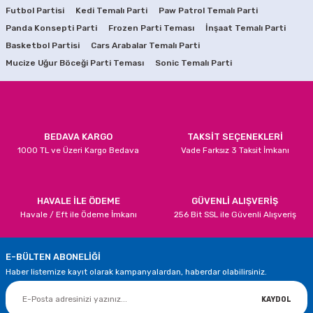
Futbol Partisi
Kedi Temalı Parti
Paw Patrol Temalı Parti
99,90 TL
79,90 TL
Panda Konsepti Parti
Ürün resmi kalitesiz, bozuk veya görüntülenemiyor.
Frozen Parti Teması
İnşaat Temalı Parti
Basketbol Partisi
Cars Arabalar Temalı Parti
Ürün açıklamasında eksik bilgiler bulunuyor.
SEPETE EKLE
SEPETE EKLE
Mucize Uğur Böceği Parti Teması
Sonic Temalı Parti
Ürün bilgilerinde hatalar bulunuyor.
Cinsiyet Belirleme Partisi Folyo Balon
Ürün fiyatı diğer sitelerden daha pahalı.
Bu ürüne benzer farklı alternatifler olmalı.
75,00 TL
BEDAVA KARGO
TAKSİT SEÇENEKLERİ
1000 TL ve Üzeri Kargo Bedava
Vade Farksız 3 Taksit İmkanı
SEPETE EKLE
Gönder
HAVALE İLE ÖDEME
GÜVENLİ ALIŞVERİŞ
Havale / Eft ile Ödeme İmkanı
256 Bit SSL ile Güvenli Alışveriş
E-BÜLTEN ABONELİĞİ
Haber listemize kayıt olarak kampanyalardan, haberdar olabilirsiniz.
KAYDOL