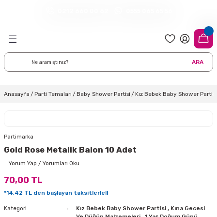
0212 660 00 62
0555 065 65 56
Geri Dön
Geri Dön
Geri Dön
Geri Dön
Geri Dön
Geri Dön
Geri Dön
meleri
arı
 Süsleri
eri
uarları
emeleri
eri ve Malzemeleri
ARA
i
eri
 Balonlar
delleri
ı Altlığı Örtüleri
tisi
 Süslemeleri
cı Süsleri
Anasayfa
Parti Temaları
Baby Shower Partisi
Kız Bebek Baby Shower Partisi
rtisi
ıları
lon
leri
çları
lonlar
ri
Partimarka
Gold Rose Metalik Balon 10 Adet
leri ve Masa Etekleri
 Düğün Malzemeleri
üsler
arı
sta Süsleme Şekerleri
Çorapları
Yorum Yap / Yorumları Oku
70,00 TL
aynanadili
onseptleri
ka Duvar Fon Süsleri
k Ürünler
*14,42 TL den başlayan taksitlerle!!
nyataları
nlar
ı
Kategori
Kız Bebek Baby Shower Partisi
,
Kına Gecesi
Ve Düğün Malzemeleri
,
1 Yaş Doğum Günü