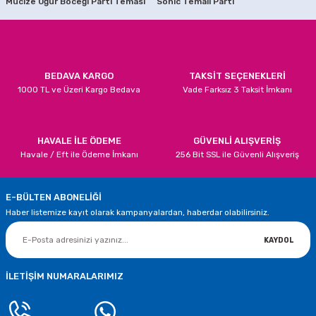
Mucize Uğur Böceği Parti Teması
Sonic Temalı Parti
Ürün bilgilerinde hatalar bulunuyor.
T Harfi Gümüş Renk Folyo Balon 75 cm
Ürün fiyatı diğer sitelerden daha pahalı.
Bu ürüne benzer farklı alternatifler olmalı.
75,00 TL
BEDAVA KARGO
TAKSİT SEÇENEKLERİ
1000 TL ve Üzeri Kargo Bedava
Vade Farksız 3 Taksit İmkanı
SEPETE EKLE
Gümüş Renk U Harfi Balon 75 cm
Gönder
HAVALE İLE ÖDEME
GÜVENLİ ALIŞVERİŞ
Havale / Eft ile Ödeme İmkanı
256 Bit SSL ile Güvenli Alışveriş
75,00 TL
E-BÜLTEN ABONELİĞİ
SEPETE EKLE
Haber listemize kayıt olarak kampanyalardan, haberdar olabilirsiniz.
Gümüş Renk V Harfi Folyo Balonu 75 cm
KAYDOL
75,00 TL
İLETİŞİM NUMARALARIMIZ
SEPETE EKLE