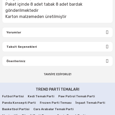
Paket içinde 8 adet tabak 8 adet bardak
gönderilmektedir
Karton malzemeden üretilmiştir
Yorumlar
Taksit Seçenekleri
Bu ürüne ilk yorumu siz yapın!
Önerileriniz
Yorum Yaz
TAVSİYE EDİYORUZ!
Bu ürünün fiyat bilgisi, resim, ürün açıklamalarında ve diğer
konularda yetersiz gördüğünüz noktaları öneri formunu
G Harfi Gümüş Renk Balon 75 cm
Gümüş Renk S Harf Balon 75 cm
kullanarak tarafımıza iletebilirsiniz.
TREND PARTİ TEMALARI
Görüş ve önerileriniz için teşekkür ederiz.
Futbol Partisi
Kedi Temalı Parti
Paw Patrol Temalı Parti
75,00 TL
75,00 TL
Panda Konsepti Parti
Ürün resmi kalitesiz, bozuk veya görüntülenemiyor.
Frozen Parti Teması
İnşaat Temalı Parti
Basketbol Partisi
Cars Arabalar Temalı Parti
Ürün açıklamasında eksik bilgiler bulunuyor.
SEPETE EKLE
SEPETE EKLE