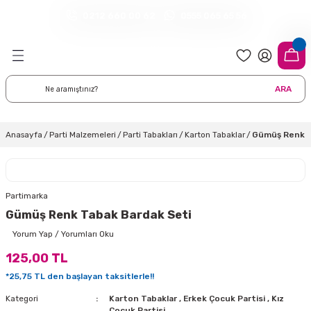
0212 660 00 62
0555 065 65 56
Geri Dön
Geri Dön
Geri Dön
Geri Dön
Geri Dön
Geri Dön
Geri Dön
meleri
arı
 Süsleri
eri
uarları
emeleri
eri ve Malzemeleri
ARA
i
eri
 Balonlar
delleri
ı Altlığı Örtüleri
tisi
 Süslemeleri
cı Süsleri
Anasayfa
Parti Malzemeleri
Parti Tabakları
Karton Tabaklar
Gümüş Renk T
rtisi
ıları
lon
leri
çları
lonlar
ri
Partimarka
Gümüş Renk Tabak Bardak Seti
leri ve Masa Etekleri
 Düğün Malzemeleri
üsler
arı
sta Süsleme Şekerleri
Çorapları
Yorum Yap / Yorumları Oku
125,00 TL
aynanadili
onseptleri
ka Duvar Fon Süsleri
k Ürünler
*25,75 TL den başlayan taksitlerle!!
nyataları
nlar
ı
Kategori
Karton Tabaklar
,
Erkek Çocuk Partisi
,
Kız
Çocuk Partisi