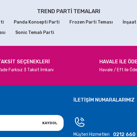
60,00 TL
80,00 TL
TREND PARTİ TEMALARI
ti
Panda Konsepti Parti
Frozen Parti Teması
İnşaat
SEPETE EKLE
SEPETE EKLE
ası
Sonic Temalı Parti
eldin Ya Şehri Ramazan Hediyelik Sabunlar
Hoşgeldin Rama
Gönder
75,00 TL
7
TAKSİT SEÇENEKLERİ
HAVALE İLE ÖD
ade Farksız 3 Taksit İmkanı
Havale / Eft ile Ö
SEPETE EKLE
SEP
TÜKENDİ
Hoşgeldin Ya Şehri Ramazan Bayrak Süs
Ramazan A
İLETİŞİM NUMARALARIMIZ
30,00 TL
KAYDOL
STOKTA YOK
0212 660
Müşteri Hizmetleri