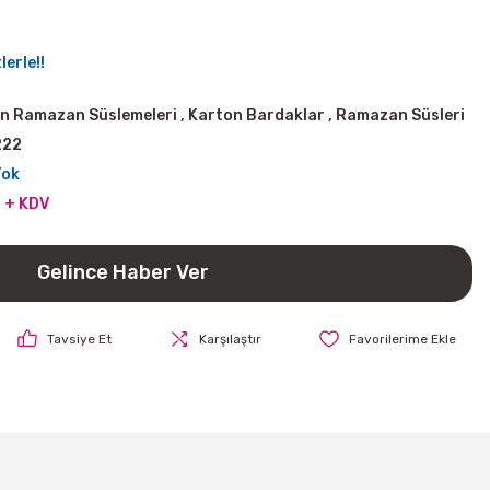
erle!!
in Ramazan Süslemeleri
,
Karton Bardaklar
,
Ramazan Süsleri
222
Yok
 + KDV
Gelince Haber Ver
Tavsiye Et
Karşılaştır