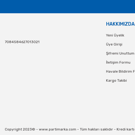
HAKKIMIZDA
Yeni Üyelik
7084584627013021
Üye Girişi
Şifremi Unuttum
İletişim Formu
Havale Bildirim 
Kargo Takibi
Copyright 2023© - www.partimarka.com - Tüm hakları saklıdır - Kredi kartı bi