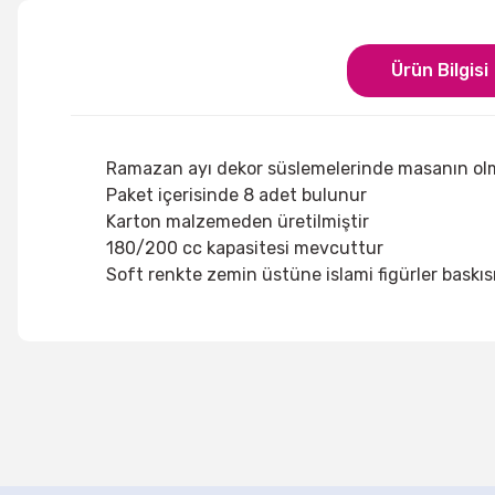
Ürün Bilgisi
Ramazan ayı dekor süslemelerinde masanın ol
Paket içerisinde 8 adet bulunur
Karton malzemeden üretilmiştir
180/200 cc kapasitesi mevcuttur
Soft renkte zemin üstüne islami figürler baskıs
Bu ürünün fiyat bilgisi, resim, ürün açıklamalarında ve di
Görüş ve önerileriniz için teşekkür ederiz.
Ürün resmi kalitesiz, bozuk veya görüntülenemiyor.
Ürün açıklamasında eksik bilgiler bulunuyor.
Hoşgeldin Ya Şehri Ramazan Asma Süs
Ramazan 