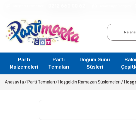
0212 660 00 62
Müşteri Hizmetleri
WhatsApp İletişim
Parti
Parti
Doğum Günü
Balo
Malzemeleri
Temaları
Süsleri
Çeşitl
Anasayfa
Parti Temaları
Hoşgeldin Ramazan Süslemeleri
Hoşge