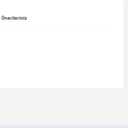
Önerileriniz
mıza iletebilirsiniz.
r
Hoşgeldin Ramazan Süsleme Seti