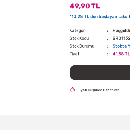
49,90 TL
*10,28 TL den başlayan taksitl
Kategori
Hoşgeld
Stok Kodu
BRD113
Stok Durumu
Stokta 
Fiyat
41,58 TL
Fiyatı Düşünce Haber Ver