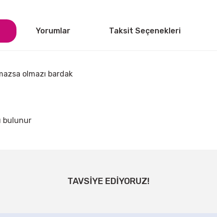
Yorumlar
Taksit Seçenekleri
mazsa olmazı bardak
ı bulunur
ğer konularda yetersiz gördüğünüz noktaları öneri formunu kullanarak tarafı
Bu ürüne ilk yorumu siz yapın!
TAVSİYE EDİYORUZ!
Yorum Yaz
Ayı Asma Süsleme Seti
Hoşgeldin Ramazan Baskılı Balonla