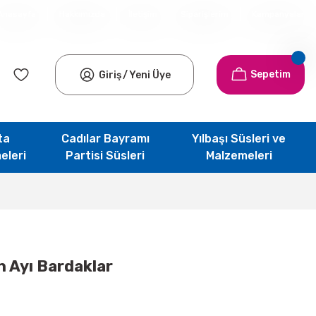
Anasayfa
Hakkımızda
İletişim
Siparişlerim
Kampanyalar
Sepetim
Giriş
/
Yeni Üye
ta
Cadılar Bayramı
Yılbaşı Süsleri ve
eleri
Partisi Süsleri
Malzemeleri
 Ayı Bardaklar