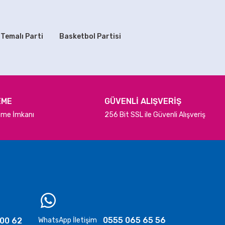
230,00 TL
 Temalı Parti
Basketbol Partisi
SEPETE EKLE
zan Yazısı Büyük Boy
9,90 TL
EME
GÜVENLİ ALIŞVERİŞ
deme İmkanı
256 Bit SSL ile Güvenli Alışveriş
ETE EKLE
TÜKENDİ
yı Masa Servis Tabakları
79,90 TL
STOKTA YOK
0555 065 65 56
 00 62
WhatsApp İletişim