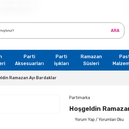
0555 065 65 56
ARA
n
Parti
Parti
Ramazan
Pas
eri
Aksesuarları
Işıkları
Süsleri
Malzem
ldin Ramazan Ayı Bardaklar
Partimarka
Hoşgeldin Ramazan
Yorum Yap / Yorumları Oku