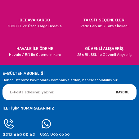
Bu ürüne benzer farklı alternatifler olmalı.
15,86 TL
BEDAVA KARGO
TAKSİT SEÇENEKLERİ
1000 TL ve Üzeri Kargo Bedava
Vade Farksız 3 Taksit İmkanı
STOKTA YOK
TÜKENDİ
Çam Ağacı Desenli Yılbaşı Süsleri 6 Adet
Gönder
HAVALE İLE ÖDEME
GÜVENLİ ALIŞVERİŞ
Havale / Eft ile Ödeme İmkanı
256 Bit SSL ile Güvenli Alışveriş
40,68 TL
E-BÜLTEN ABONELİĞİ
STOKTA YOK
Haber listemize kayıt olarak kampanyalardan, haberdar olabilirsiniz.
TÜKENDİ
İncili Yılbaşı Dekor Süs 6 Adet
KAYDOL
16,68 TL
İLETİŞİM NUMARALARIMIZ
STOKTA YOK
TÜKENDİ
0555 065 65 56
0212 660 00 62
Gümüş Simli Yılbaşı Çam Ağacı Süsü 6 Adet