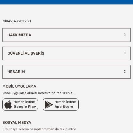
19,32 TL
7084584627013021
STOKTA YOK
HAKKIMIZDA
TÜKENDİ
Simli Parlak Kırmızı Yılbaşı Süsleri 6 Adet
GÜVENLİ ALIŞVERİŞ
40,68 TL
HESABIM
STOKTA YOK
TÜKENDİ
MOBİL UYGULAMA
Yılbaşı Noel Simli Top Süs Altın Renk 6 Adet
Mobil uygulamalarımızı ücretsiz indirebilirsiniz...
Hemen İndirim
Hemen İndirim
11,44 TL
Google Play
App Store
STOKTA YOK
SOSYAL MEDYA
TÜKENDİ
Bizi Sosyal Medya hesaplarımızdan da takip edin!
Yılbaşı Masa Üstü Çam Ağacı Kırmızı Renk