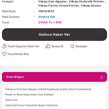
Kategori
Yılbaşı Çam Ağaçları
,
Yılbaşı Hediyelik Ürünler
,
i
lar Bayramı
leri
Yılbaşı Partisi Yeniyıl Partisi
,
Yılbaşı Süsleri
Stok Kodu
YBS121533
Stok Durumu
Stokta Yok
ül Süslemeleri
isi
r
eri
stü Çam Ağaçları
Fiyat
291,53 TL + KDV
ri Yeni
si
 Küçük Balonlar
utuları
Gelince Haber Ver
ıçak
 Kutlaması Parti Malzemesi
lonlar
diye Çuvalları
Fiyatı Düşünce Haber Ver
Tavsiye Et
Karşılaştır
me Partisi
alzemeleri
ı
azan Süslemeleri
leri
Ürün Bilgisi
lar
eniyıl Partisi
Yılbaşına Özel Çam Ağaçları İndirimli Fiyatlarıyla Çeşidin Adresi Partimarka'da
Plastik ve Metal Malzemeden İmal Edilmiştir
Orjinal ürün
Yüksel Dal Sayısı Sayesinde Dolgun Görünüm