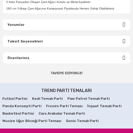
2 Adet Parçadan Oluşan Çam Ağacı Kutulu ve Metal Ayaklıdır
180 cm Yılbaşı Çam Ağacına Kampanyalı Fiyatlarıyla Hemen Sahip Olabilirsiniz
Yorumlar
Taksit Seçenekleri
Bu ürüne ilk yorumu siz yapın!
Önerileriniz
Yorum Yaz
TAVSİYE EDİYORUZ!
Bu ürünün fiyat bilgisi, resim, ürün açıklamalarında ve diğer
konularda yetersiz gördüğünüz noktaları öneri formunu
Çok Renkli Karışık Top Led 4 Metre
kullanarak tarafımıza iletebilirsiniz.
TREND PARTİ TEMALARI
Görüş ve önerileriniz için teşekkür ederiz.
Futbol Partisi
Kedi Temalı Parti
Paw Patrol Temalı Parti
250,00 TL
Panda Konsepti Parti
Ürün resmi kalitesiz, bozuk veya görüntülenemiyor.
Frozen Parti Teması
İnşaat Temalı Parti
Basketbol Partisi
Cars Arabalar Temalı Parti
Ürün açıklamasında eksik bilgiler bulunuyor.
SEPETE EKLE
Mucize Uğur Böceği Parti Teması
Sonic Temalı Parti
Ürün bilgilerinde hatalar bulunuyor.
TÜKENDİ
Yılbaşı Çam Ağacı Süsü Cici Top Kar Tanesi Desenli 6 Adet
Ürün fiyatı diğer sitelerden daha pahalı.