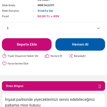
Stok Kodu
MRK142291
i
lar Bayramı
leri
Stok Durumu
Stokta Var
Fiyat
50,00 TL + KDV
ül Süslemeleri
isi
r
eri
stü Çam Ağaçları
ri Yeni
si
 Küçük Balonlar
utuları
ıçak
 Kutlaması Parti Malzemesi
lonlar
diye Çuvalları
Sepete Ekle
Hemen Al
me Partisi
alzemeleri
ı
Fiyatı Düşünce Haber Ver
Tavsiye Et
Karşılaştır
azan Süslemeleri
leri
lar
Ürün Bilgisi
eniyıl Partisi
İnşaat partisinde yiyeceklerinizi servis edebileceğiniz
patlamış mısır kutusu