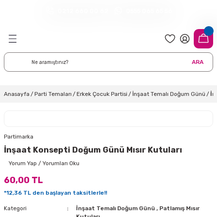
0212 660 00 62
0555 065 65 56
Geri Dön
Geri Dön
Geri Dön
Geri Dön
Geri Dön
Geri Dön
Geri Dön
meleri
arı
 Süsleri
eri
uarları
emeleri
eri ve Malzemeleri
ARA
i
eri
 Balonlar
delleri
ı Altlığı Örtüleri
tisi
 Süslemeleri
cı Süsleri
Anasayfa
Parti Temaları
Erkek Çocuk Partisi
İnşaat Temalı Doğum Günü
İn
rtisi
ıları
lon
leri
çları
lonlar
ri
Partimarka
İnşaat Konsepti Doğum Günü Mısır Kutuları
leri ve Masa Etekleri
 Düğün Malzemeleri
üsler
arı
sta Süsleme Şekerleri
Çorapları
Yorum Yap / Yorumları Oku
60,00 TL
aynanadili
onseptleri
ka Duvar Fon Süsleri
k Ürünler
*12,36 TL den başlayan taksitlerle!!
nyataları
nlar
ı
Kategori
İnşaat Temalı Doğum Günü
,
Patlamış Mısır
Kutuları