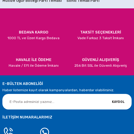
Mucize Uğur Böceği Parti Teması
Sonic Temalı Parti
Ürün bilgilerinde hatalar bulunuyor.
İnşaat Temalı Parti Seti 16 Kişilik
Ürün fiyatı diğer sitelerden daha pahalı.
Bu ürüne benzer farklı alternatifler olmalı.
489,90 TL
BEDAVA KARGO
TAKSİT SEÇENEKLERİ
1000 TL ve Üzeri Kargo Bedava
Vade Farksız 3 Taksit İmkanı
SEPETE EKLE
İnşaat Konseptli Doğum Günü Seti 24 kişilik
Gönder
HAVALE İLE ÖDEME
GÜVENLİ ALIŞVERİŞ
Havale / Eft ile Ödeme İmkanı
256 Bit SSL ile Güvenli Alışveriş
599,90 TL
E-BÜLTEN ABONELİĞİ
SEPETE EKLE
Haber listemize kayıt olarak kampanyalardan, haberdar olabilirsiniz.
İnşaat Partisi Temalı İyiki Doğdun Yazısı
KAYDOL
50,00 TL
İLETİŞİM NUMARALARIMIZ
SEPETE EKLE