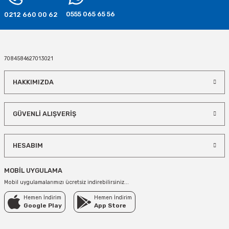
0555 065 65 56
0212 660 00 62
İnşaat Temalı Doğum Günü Bayrak Süs
100,00 TL
7084584627013021
SEPETE EKLE
HAKKIMIZDA
TÜKENDİ
İnşaat Konseptli Asma Süsler
İnşaat Partisi Pasta Kürdanları
GÜVENLİ ALIŞVERİŞ
75,00 TL
60,00 TL
HESABIM
SEPETE EKLE
STOKTA YOK
MOBİL UYGULAMA
Mobil uygulamalarımızı ücretsiz indirebilirsiniz...
Hemen İndirim
Hemen İndirim
Google Play
App Store