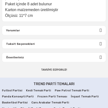
Paket içinde 8 adet bulunur
Karton malzemeden üretilmiştir
Ölçüsü: 11*7 cm
Yorumlar
Taksit Seçenekleri
Bu ürüne ilk yorumu siz yapın!
Önerileriniz
Yorum Yaz
TAVSİYE EDİYORUZ!
Bu ürünün fiyat bilgisi, resim, ürün açıklamalarında ve diğer
konularda yetersiz gördüğünüz noktaları öneri formunu
İnşaat Partisi Peçeteler
İnşaat Partisi Doğum Günü Seti 8 Kişilik
kullanarak tarafımıza iletebilirsiniz.
TREND PARTİ TEMALARI
Görüş ve önerileriniz için teşekkür ederiz.
Futbol Partisi
Kedi Temalı Parti
Paw Patrol Temalı Parti
99,90 TL
379,90 TL
Panda Konsepti Parti
Ürün resmi kalitesiz, bozuk veya görüntülenemiyor.
Frozen Parti Teması
İnşaat Temalı Parti
Basketbol Partisi
Cars Arabalar Temalı Parti
Ürün açıklamasında eksik bilgiler bulunuyor.
SEPETE EKLE
SEPETE EKLE