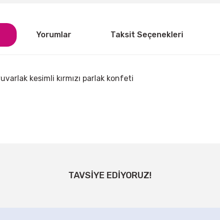
Yorumlar
Taksit Seçenekleri
uvarlak kesimli kırmızı parlak konfeti
ğer konularda yetersiz gördüğünüz noktaları öneri formunu kullanarak tarafı
Bu ürüne ilk yorumu siz yapın!
TAVSİYE EDİYORUZ!
Yorum Yaz
 Doğum Günü Astronot Balon Seti
Uzay Temalı Parti Roket Ba