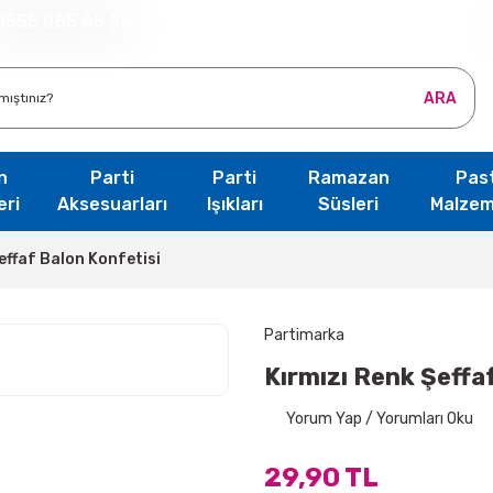
0555 065 65 56
ARA
n
Parti
Parti
Ramazan
Pas
eri
Aksesuarları
Işıkları
Süsleri
Malzem
effaf Balon Konfetisi
Partimarka
Kırmızı Renk Şeffa
Yorum Yap / Yorumları Oku
29,90 TL