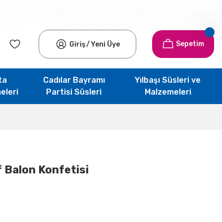
Anasayfa
Hakkımızda
İletişim
Siparişlerim
Kampanyalar
Sepetim
Giriş
/
Yeni Üye
ta
Cadılar Bayramı
Yılbaşı Süsleri ve
eleri
Partisi Süsleri
Malzemeleri
f Balon Konfetisi