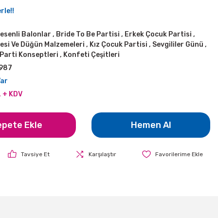
rle!!
Desenli Balonlar
,
Bride To Be Partisi
,
Erkek Çocuk Partisi
,
esi Ve Düğün Malzemeleri
,
Kız Çocuk Partisi
,
Sevgililer Günü
,
 Parti Konseptleri
,
Konfeti Çeşitleri
987
Var
L + KDV
epete Ekle
Hemen Al
Tavsiye Et
Karşılaştır