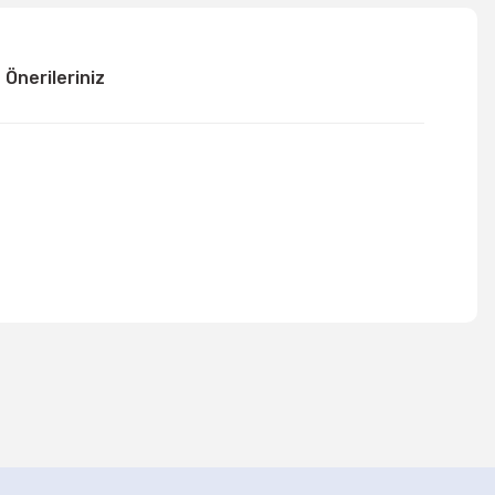
Önerileriniz
mıza iletebilirsiniz.
lon Seti
Uzay Partisi Balon Seti 6'lı