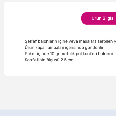
Ürün Bilgisi
Şeffaf balonların içine veya masalara serpilen y
Ürün kapalı ambalajı içerisinde gönderilir
Paket içinde 10 gr metalik pul konfeti bulunur
Konfetinin ölçüsü 2.5 cm
Bu ürünün fiyat bilgisi, resim, ürün açıklamalarında ve di
Görüş ve önerileriniz için teşekkür ederiz.
Ürün resmi kalitesiz, bozuk veya görüntülenemiyor.
Ürün açıklamasında eksik bilgiler bulunuyor.
Kalp Figürlü Kırmızı Renk Asma Süs
Uzay Partisi
Ürün bilgilerinde hatalar bulunuyor.