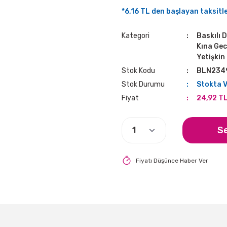
*6,16 TL den başlayan taksitle
Kategori
Baskılı 
Kına Gec
Yetişkin
Stok Kodu
BLN234
Stok Durumu
Stokta 
Fiyat
24,92 T
S
Fiyatı Düşünce Haber Ver