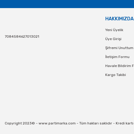
HAKKIMIZDA
Yeni Üyelik
7084584627013021
Üye Girişi
Şifremi Unuttum
İletişim Formu
Havale Bildirim 
Kargo Takibi
Copyright 2023© - www.partimarka.com - Tüm hakları saklıdır - Kredi kartı bi