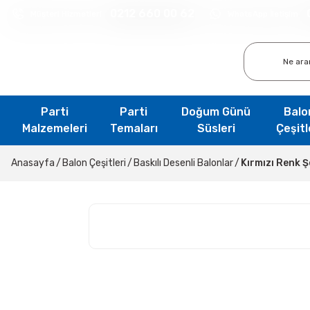
0212 660 00 62
Müşteri Hizmetleri
WhatsApp İletişim
Parti
Parti
Doğum Günü
Balo
Malzemeleri
Temaları
Süsleri
Çeşitl
Anasayfa
Balon Çeşitleri
Baskılı Desenli Balonlar
Kırmızı Renk Ş