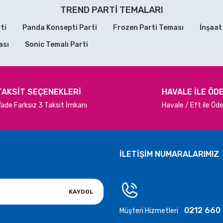
179,90 TL
179,90 TL
TREND PARTİ TEMALARI
ti
Panda Konsepti Parti
Frozen Parti Teması
İnşaat
SEPETE EKLE
SEPETE EKLE
ası
Sonic Temalı Parti
TÜKENDİ
Balon Parlak Mavi Konfetili 10 Adet
Metalize Gösteri Ponponu
Gönder
89,90 TL
150,00 TL
TAKSİT SEÇENEKLERİ
HAVALE İLE ÖD
ade Farksız 3 Taksit İmkanı
Havale / Eft ile Ö
SEPETE EKLE
STOKTA YOK
İLETİŞİM NUMARALARIMIZ
KAYDOL
0212 660
Müşteri Hizmetleri