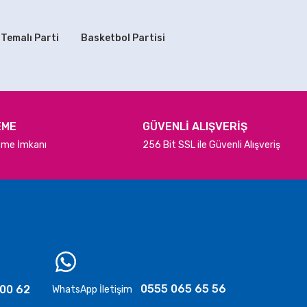
179,90 TL
 Temalı Parti
Basketbol Partisi
SEPETE EKLE
TÜKENDİ
 Kırmızı
Balık Temalı Doğum Günü Balon Seti 6'lı
179,90 TL
EME
GÜVENLİ ALIŞVERİŞ
deme İmkanı
256 Bit SSL ile Güvenli Alışveriş
STOKTA YOK
0555 065 65 56
 00 62
WhatsApp İletişim