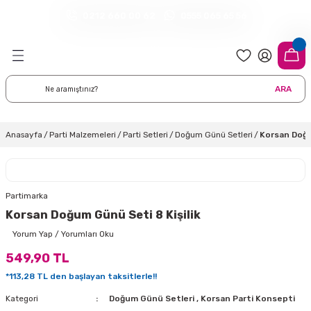
0212 660 00 62
0555 065 65 56
Geri Dön
Geri Dön
Geri Dön
Geri Dön
Geri Dön
Geri Dön
Geri Dön
meleri
arı
 Süsleri
eri
uarları
emeleri
eri ve Malzemeleri
ARA
i
eri
 Balonlar
delleri
ı Altlığı Örtüleri
tisi
 Süslemeleri
cı Süsleri
Anasayfa
Parti Malzemeleri
Parti Setleri
Doğum Günü Setleri
Korsan Doğu
rtisi
ıları
lon
leri
çları
lonlar
ri
Partimarka
Korsan Doğum Günü Seti 8 Kişilik
leri ve Masa Etekleri
 Düğün Malzemeleri
üsler
arı
sta Süsleme Şekerleri
Çorapları
Yorum Yap / Yorumları Oku
549,90 TL
aynanadili
onseptleri
ka Duvar Fon Süsleri
k Ürünler
*113,28 TL den başlayan taksitlerle!!
nyataları
nlar
ı
Kategori
Doğum Günü Setleri
,
Korsan Parti Konsepti