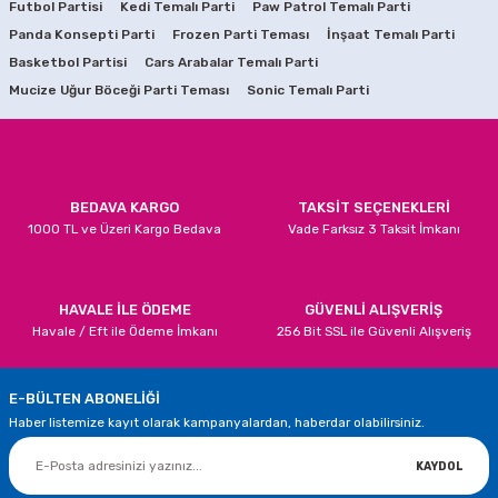
Futbol Partisi
Kedi Temalı Parti
Paw Patrol Temalı Parti
729,90 TL
Panda Konsepti Parti
Ürün resmi kalitesiz, bozuk veya görüntülenemiyor.
Frozen Parti Teması
İnşaat Temalı Parti
Basketbol Partisi
Cars Arabalar Temalı Parti
Ürün açıklamasında eksik bilgiler bulunuyor.
SEPETE EKLE
Mucize Uğur Böceği Parti Teması
Sonic Temalı Parti
Ürün bilgilerinde hatalar bulunuyor.
Ürün fiyatı diğer sitelerden daha pahalı.
Bu ürüne benzer farklı alternatifler olmalı.
BEDAVA KARGO
TAKSİT SEÇENEKLERİ
1000 TL ve Üzeri Kargo Bedava
Vade Farksız 3 Taksit İmkanı
Gönder
HAVALE İLE ÖDEME
GÜVENLİ ALIŞVERİŞ
Havale / Eft ile Ödeme İmkanı
256 Bit SSL ile Güvenli Alışveriş
E-BÜLTEN ABONELİĞİ
Haber listemize kayıt olarak kampanyalardan, haberdar olabilirsiniz.
KAYDOL