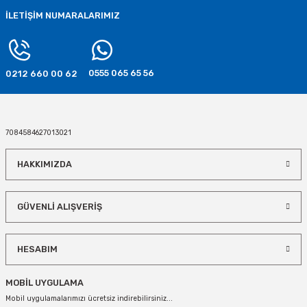
İLETİŞİM NUMARALARIMIZ
0555 065 65 56
0212 660 00 62
7084584627013021
HAKKIMIZDA
GÜVENLİ ALIŞVERİŞ
HESABIM
MOBİL UYGULAMA
Mobil uygulamalarımızı ücretsiz indirebilirsiniz...