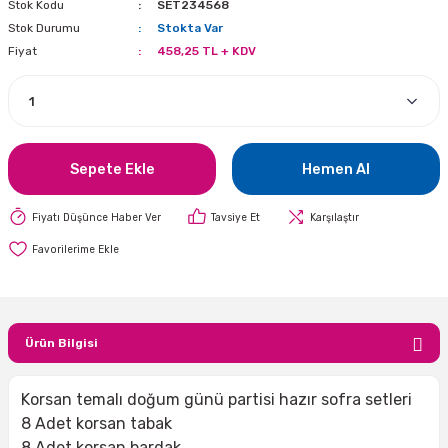
Stok Kodu
SET234568
i
lar Bayramı
leri
Stok Durumu
Stokta Var
Fiyat
458,25 TL + KDV
ül Süslemeleri
isi
r
eri
stü Çam Ağaçları
ri Yeni
si
 Küçük Balonlar
utuları
Sepete Ekle
Hemen Al
ıçak
 Kutlaması Parti Malzemesi
lonlar
diye Çuvalları
Fiyatı Düşünce Haber Ver
Tavsiye Et
Karşılaştır
me Partisi
alzemeleri
ı
azan Süslemeleri
leri
lar
Ürün Bilgisi
eniyıl Partisi
Korsan temalı doğum günü partisi hazır sofra setleri
8 Adet korsan tabak
8 Adet korsan bardak