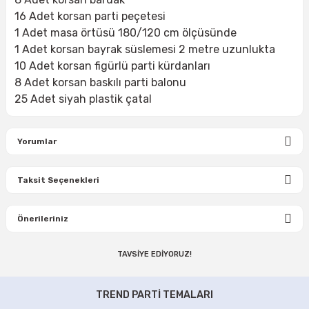
16 Adet korsan parti peçetesi
1 Adet masa örtüsü 180/120 cm ölçüsünde
1 Adet korsan bayrak süslemesi 2 metre uzunlukta
10 Adet korsan figürlü parti kürdanları
8 Adet korsan baskılı parti balonu
25 Adet siyah plastik çatal
Yorumlar
Taksit Seçenekleri
Bu ürüne ilk yorumu siz yapın!
Önerileriniz
Yorum Yaz
TAVSİYE EDİYORUZ!
Bu ürünün fiyat bilgisi, resim, ürün açıklamalarında ve diğer
konularda yetersiz gördüğünüz noktaları öneri formunu
Korsan Temalı Parti Seti 16 Kişilik
kullanarak tarafımıza iletebilirsiniz.
TREND PARTİ TEMALARI
Görüş ve önerileriniz için teşekkür ederiz.