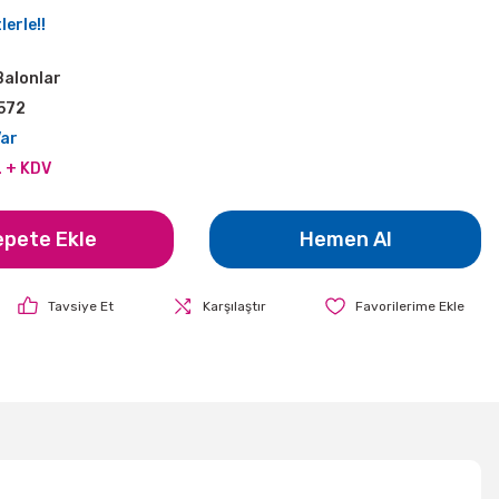
erle!!
Balonlar
572
Var
L + KDV
epete Ekle
Hemen Al
Tavsiye Et
Karşılaştır