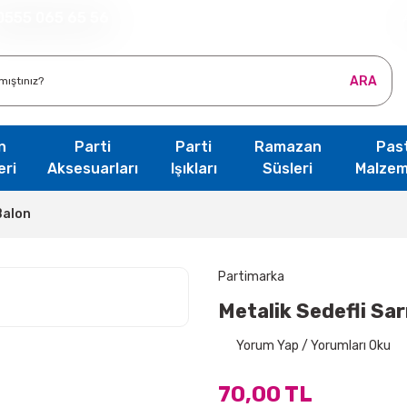
0555 065 65 56
ARA
n
Parti
Parti
Ramazan
Pas
eri
Aksesuarları
Işıkları
Süsleri
Malzem
Balon
Partimarka
Metalik Sedefli Sar
Yorum Yap / Yorumları Oku
70,00 TL