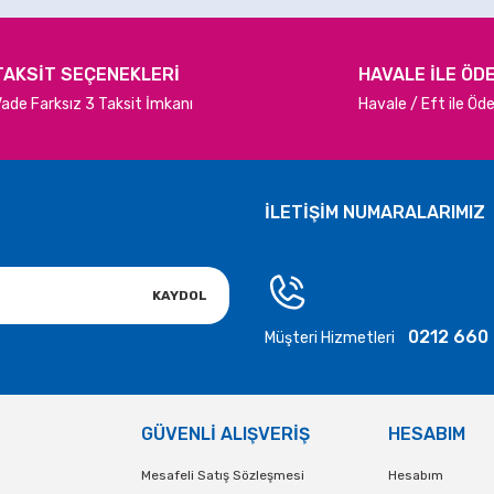
TAKSİT SEÇENEKLERİ
HAVALE İLE ÖD
ade Farksız 3 Taksit İmkanı
Havale / Eft ile Ö
Gönder
İLETİŞİM NUMARALARIMIZ
KAYDOL
0212 660
Müşteri Hizmetleri
GÜVENLİ ALIŞVERİŞ
HESABIM
Mesafeli Satış Sözleşmesi
Hesabım