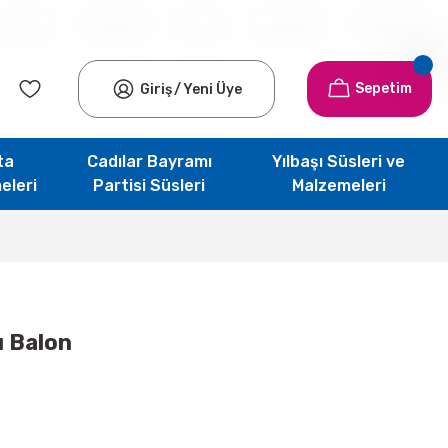
Anasayfa
Hakkımızda
İletişim
Siparişlerim
Kampanyalar
Sepetim
Giriş
/
Yeni Üye
ta
Cadılar Bayramı
Yılbaşı Süsleri ve
eleri
Partisi Süsleri
Malzemeleri
ı Balon