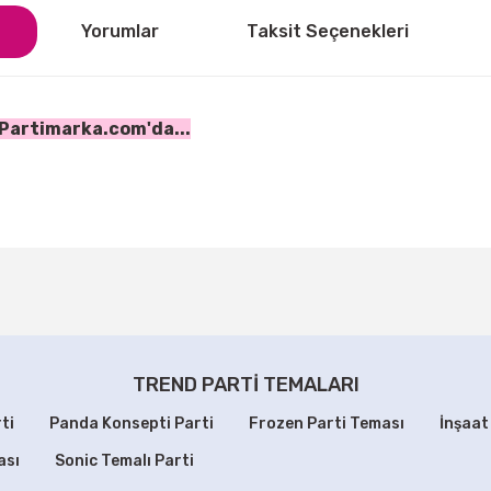
Yorumlar
Taksit Seçenekleri
 Partimarka.com'da...
ğer konularda yetersiz gördüğünüz noktaları öneri formunu kullanarak tarafı
Bu ürüne ilk yorumu siz yapın!
Yorum Yaz
TREND PARTİ TEMALARI
ti
Panda Konsepti Parti
Frozen Parti Teması
İnşaat
ası
Sonic Temalı Parti