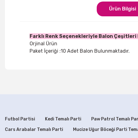
Ürün Bilgisi
Farklı Renk Seçenekleriyle Balon Çeşitleri
Orjinal Ürün
Paket İçeriği :10 Adet Balon Bulunmaktadır.
Bu ürünün fiyat bilgisi, resim, ürün açıklamalarında ve di
Görüş ve önerileriniz için teşekkür ederiz.
Ürün resmi kalitesiz, bozuk veya görüntülenemiyor.
Ürün açıklamasında eksik bilgiler bulunuyor.
Ürün bilgilerinde hatalar bulunuyor.
Futbol Partisi
Kedi Temalı Parti
Paw Patrol Temalı Par
Ürün fiyatı diğer sitelerden daha pahalı.
Cars Arabalar Temalı Parti
Mucize Uğur Böceği Parti Tem
Bu ürüne benzer farklı alternatifler olmalı.