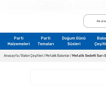
0212 660 00 62
Müşteri Hizmetleri
WhatsApp İletişim
Parti
Parti
Doğum Günü
Balo
Malzemeleri
Temaları
Süsleri
Çeşitl
Anasayfa
Balon Çeşitleri
Metalik Balonlar
Metalik Sedefli Sarı 