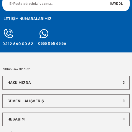
KAYDOL
İLETİŞİM NUMARALARIMIZ
0555 065 65 56
0212 660 00 62
7084584627013021
HAKKIMIZDA
GÜVENLİ ALIŞVERİŞ
HESABIM