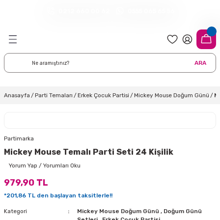
0212 660 00 62
0555 065 65 56
Geri Dön
Geri Dön
Geri Dön
Geri Dön
Geri Dön
Geri Dön
Geri Dön
meleri
arı
 Süsleri
eri
uarları
emeleri
eri ve Malzemeleri
ARA
i
eri
 Balonlar
delleri
ı Altlığı Örtüleri
tisi
 Süslemeleri
cı Süsleri
Anasayfa
Parti Temaları
Erkek Çocuk Partisi
Mickey Mouse Doğum Günü
M
rtisi
ıları
lon
leri
çları
lonlar
ri
Partimarka
Mickey Mouse Temalı Parti Seti 24 Kişilik
leri ve Masa Etekleri
 Düğün Malzemeleri
üsler
arı
sta Süsleme Şekerleri
Çorapları
Yorum Yap / Yorumları Oku
979,90 TL
aynanadili
onseptleri
ka Duvar Fon Süsleri
k Ürünler
*201,86 TL den başlayan taksitlerle!!
nyataları
nlar
ı
Kategori
Mickey Mouse Doğum Günü
,
Doğum Günü
Setleri
,
Erkek Çocuk Partisi