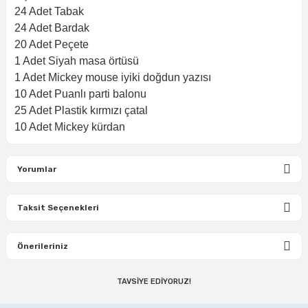
24 Adet Tabak
24 Adet Bardak
20 Adet Peçete
1 Adet Siyah masa örtüsü
1 Adet Mickey mouse iyiki doğdun yazısı
10 Adet Puanlı parti balonu
25 Adet Plastik kırmızı çatal
10 Adet Mickey kürdan
Yorumlar
Taksit Seçenekleri
Bu ürüne ilk yorumu siz yapın!
Önerileriniz
Yorum Yaz
TAVSİYE EDİYORUZ!
Bu ürünün fiyat bilgisi, resim, ürün açıklamalarında ve diğer
konularda yetersiz gördüğünüz noktaları öneri formunu
Mickey Mouse Doğum Günü Seti 8 Kişilik