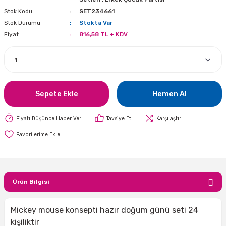
Stok Kodu
SET234661
i
lar Bayramı
leri
Stok Durumu
Stokta Var
Fiyat
816,58 TL + KDV
ül Süslemeleri
isi
r
eri
stü Çam Ağaçları
ri Yeni
si
 Küçük Balonlar
utuları
ıçak
 Kutlaması Parti Malzemesi
lonlar
diye Çuvalları
Sepete Ekle
Hemen Al
me Partisi
alzemeleri
ı
Fiyatı Düşünce Haber Ver
Tavsiye Et
Karşılaştır
azan Süslemeleri
leri
lar
Ürün Bilgisi
eniyıl Partisi
Mickey mouse konsepti hazır doğum günü seti 24
kişiliktir