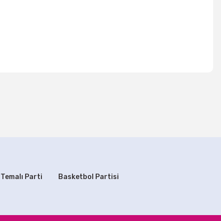
mıza iletebilirsiniz.
 Mor Renk
 Temalı Parti
Basketbol Partisi