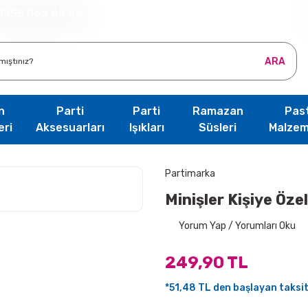
0555 065 65 56
ARA
n
Parti
Parti
Ramazan
Pas
eri
Aksesuarları
Işıkları
Süsleri
Malzem
Partimarka
Minişler Kişiye Öze
Yorum Yap / Yorumları Oku
249,90 TL
*51,48 TL den başlayan taksitl