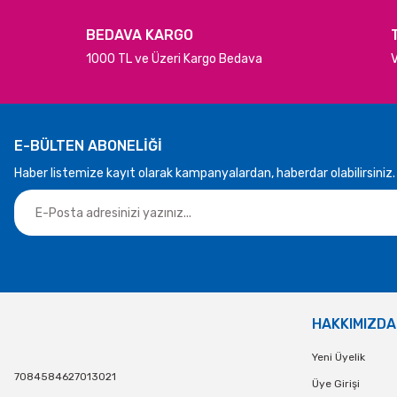
BEDAVA KARGO
1000 TL ve Üzeri Kargo Bedava
V
E-BÜLTEN ABONELİĞİ
Haber listemize kayıt olarak kampanyalardan, haberdar olabilirsiniz.
HAKKIMIZDA
Yeni Üyelik
7084584627013021
Üye Girişi