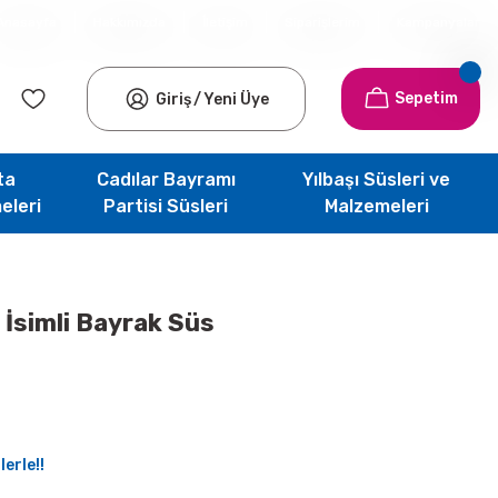
Anasayfa
Hakkımızda
İletişim
Siparişlerim
Kampanyalar
Sepetim
Giriş
/
Yeni Üye
ta
Cadılar Bayramı
Yılbaşı Süsleri ve
eleri
Partisi Süsleri
Malzemeleri
l İsimli Bayrak Süs
erle!!