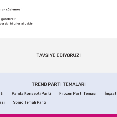
ayrak süslemesi
 gönderilir
rekli bilgiler alıcaktır
ğer konularda yetersiz gördüğünüz noktaları öneri formunu kullanarak tarafı
Bu ürüne ilk yorumu siz yapın!
TAVSİYE EDİYORUZ!
TÜKENDİ
Yorum Yaz
Mor Metalik Parlak Masa Eteği
Fosforlu Yüz Boyaması
99,90 TL
100,00 TL
TREND PARTİ TEMALARI
ti
Panda Konsepti Parti
Frozen Parti Teması
İnşaat
SEPETE EKLE
STOKTA YOK
ası
Sonic Temalı Parti