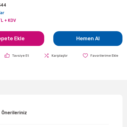
544
Var
TL + KDV
epete Ekle
Hemen Al
Tavsiye Et
Karşılaştır
Önerileriniz