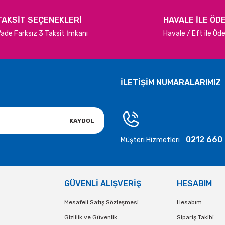
Gönder
TAKSİT SEÇENEKLERİ
HAVALE İLE ÖD
ade Farksız 3 Taksit İmkanı
Havale / Eft ile Ö
İLETİŞİM NUMARALARIMIZ
KAYDOL
0212 660
Müşteri Hizmetleri
GÜVENLİ ALIŞVERİŞ
HESABIM
Mesafeli Satış Sözleşmesi
Hesabım
Gizlilik ve Güvenlik
Sipariş Takibi