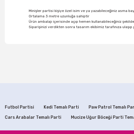
Minişler partisi kişiye özel isim ve ya yazabileceğiniz asma b
Ortalama 3 metre uzunluğa sahiptir
Ürün ambalajı içerisinde açıp hemen kullanabileceğiniz şekilde
Siparişinizi verdikten sonra tasarım ekibimiz tarafınıza ulaşıp ge
Bu ürünün fiyat bilgisi, resim, ürün açıklamalarında ve di
Görüş ve önerileriniz için teşekkür ederiz.
Ürün resmi kalitesiz, bozuk veya görüntülenemiyor.
Ürün açıklamasında eksik bilgiler bulunuyor.
Mor Peçete
Mor Çizgili Mısır Kutuları
Ürün bilgilerinde hatalar bulunuyor.
49,90 TL
60,00 TL
Ürün fiyatı diğer sitelerden daha pahalı.
Bu ürüne benzer farklı alternatifler olmalı.
Futbol Partisi
Kedi Temalı Parti
Paw Patrol Temalı Par
SEPETE EKLE
SEPETE EKLE
Cars Arabalar Temalı Parti
Mucize Uğur Böceği Parti Tem