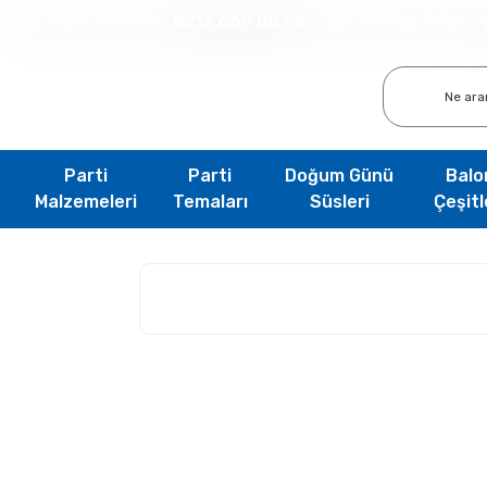
0212 660 00 62
Müşteri Hizmetleri
WhatsApp İletişim
Parti
Parti
Doğum Günü
Balo
Malzemeleri
Temaları
Süsleri
Çeşitl