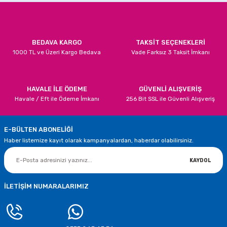
Ürün bilgilerinde hatalar bulunuyor.
Ürün fiyatı diğer sitelerden daha pahalı.
Bu ürüne benzer farklı alternatifler olmalı.
BEDAVA KARGO
TAKSİT SEÇENEKLERİ
1000 TL ve Üzeri Kargo Bedava
Vade Farksız 3 Taksit İmkanı
HAVALE İLE ÖDEME
GÜVENLİ ALIŞVERİŞ
Havale / Eft ile Ödeme İmkanı
Gönder
256 Bit SSL ile Güvenli Alışveriş
E-BÜLTEN ABONELİĞİ
Haber listemize kayıt olarak kampanyalardan, haberdar olabilirsiniz.
KAYDOL
İLETİŞİM NUMARALARIMIZ