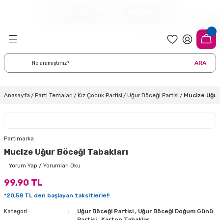
0212 660 00 62
0555 065 65 56
Geri Dön
Geri Dön
Geri Dön
Geri Dön
Geri Dön
Geri Dön
Geri Dön
meleri
arı
 Süsleri
eri
uarları
emeleri
eri ve Malzemeleri
ARA
i
eri
 Balonlar
delleri
ı Altlığı Örtüleri
tisi
 Süslemeleri
cı Süsleri
Anasayfa
Parti Temaları
Kız Çocuk Partisi
Uğur Böceği Partisi
Mucize Uğur
rtisi
ıları
lon
leri
çları
lonlar
ri
Partimarka
Mucize Uğur Böceği Tabakları
leri ve Masa Etekleri
 Düğün Malzemeleri
üsler
arı
sta Süsleme Şekerleri
Çorapları
Yorum Yap / Yorumları Oku
99,90 TL
aynanadili
onseptleri
ka Duvar Fon Süsleri
k Ürünler
*20,58 TL den başlayan taksitlerle!!
nyataları
nlar
ı
Kategori
Uğur Böceği Partisi
,
Uğur Böceği Doğum Günü
Partisi
,
Karton Tabaklar