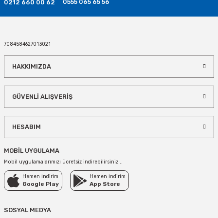
0555 065 65 56
0212 660 00 62
7084584627013021
HAKKIMIZDA
GÜVENLİ ALIŞVERİŞ
HESABIM
MOBİL UYGULAMA
Mobil uygulamalarımızı ücretsiz indirebilirsiniz...
Hemen İndirim
Hemen İndirim
Google Play
App Store
SOSYAL MEDYA