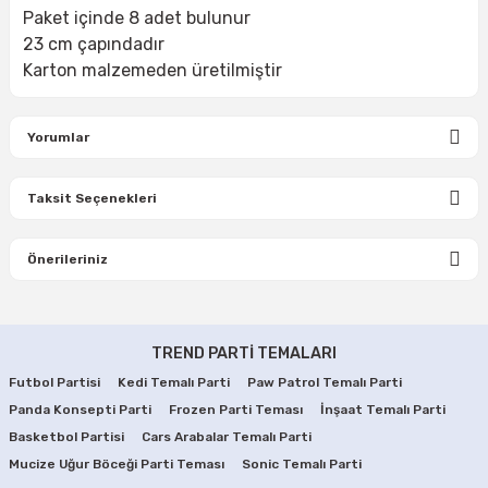
Paket içinde 8 adet bulunur
23 cm çapındadır
Karton malzemeden üretilmiştir
Yorumlar
Taksit Seçenekleri
Bu ürüne ilk yorumu siz yapın!
Önerileriniz
Yorum Yaz
Bu ürünün fiyat bilgisi, resim, ürün açıklamalarında ve diğer
konularda yetersiz gördüğünüz noktaları öneri formunu
TREND PARTİ TEMALARI
kullanarak tarafımıza iletebilirsiniz.
Görüş ve önerileriniz için teşekkür ederiz.
Futbol Partisi
Kedi Temalı Parti
Paw Patrol Temalı Parti
Panda Konsepti Parti
Frozen Parti Teması
İnşaat Temalı Parti
Ürün resmi kalitesiz, bozuk veya görüntülenemiyor.
Basketbol Partisi
Cars Arabalar Temalı Parti
Mucize Uğur Böceği Parti Teması
Sonic Temalı Parti
Ürün açıklamasında eksik bilgiler bulunuyor.