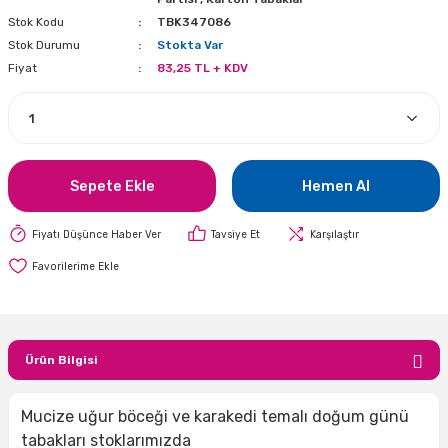
Stok Kodu
TBK347086
i
lar Bayramı
leri
Stok Durumu
Stokta Var
Fiyat
83,25 TL + KDV
ül Süslemeleri
isi
r
eri
stü Çam Ağaçları
ri Yeni
si
 Küçük Balonlar
utuları
ıçak
 Kutlaması Parti Malzemesi
lonlar
diye Çuvalları
Sepete Ekle
Hemen Al
me Partisi
alzemeleri
ı
Fiyatı Düşünce Haber Ver
Tavsiye Et
Karşılaştır
azan Süslemeleri
leri
lar
Ürün Bilgisi
eniyıl Partisi
Mucize uğur böceği ve karakedi temalı doğum günü
tabakları stoklarımızda