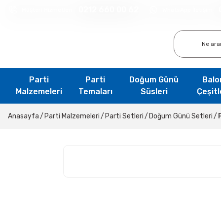
0212 660 00 62
Müşteri Hizmetleri
WhatsApp İletişim
Parti
Parti
Doğum Günü
Balo
Malzemeleri
Temaları
Süsleri
Çeşitl
Anasayfa
Parti Malzemeleri
Parti Setleri
Doğum Günü Setleri