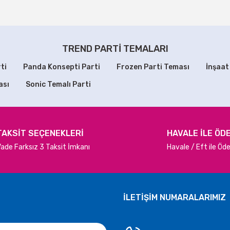
Yorum Yaz
azısı
Pj Masks Doğumgünü Parti Seti 8 Kişilik
609,90 TL
TREND PARTİ TEMALARI
ti
Panda Konsepti Parti
Frozen Parti Teması
İnşaat
SEPETE EKLE
ası
Sonic Temalı Parti
Gönder
TAKSİT SEÇENEKLERİ
HAVALE İLE ÖD
ade Farksız 3 Taksit İmkanı
Havale / Eft ile Ö
İLETİŞİM NUMARALARIMIZ