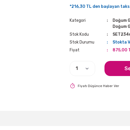
*216,30 TL den başlayan taksi
Kategori
Doğum G
Doğum 
Stok Kodu
SET234
Stok Durumu
Stokta 
Fiyat
875,00 
S
Fiyatı Düşünce Haber Ver