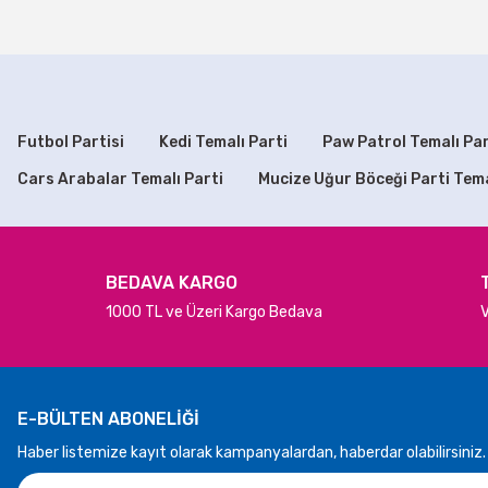
Ürün resmi kalitesiz, bozuk veya görüntülenemiyor.
Ürün açıklamasında eksik bilgiler bulunuyor.
Pj Masks Bayrak Afiş Süsü
Pj Masks İyiki Doğdun Y
Ürün bilgilerinde hatalar bulunuyor.
120,00 TL
119,90 TL
Ürün fiyatı diğer sitelerden daha pahalı.
Bu ürüne benzer farklı alternatifler olmalı.
Futbol Partisi
Kedi Temalı Parti
Paw Patrol Temalı Par
SEPETE EKLE
SEPETE EKLE
Cars Arabalar Temalı Parti
Mucize Uğur Böceği Parti Tem
TÜKENDİ
Pj Masks Balonları
99,90 TL
BEDAVA KARGO
1000 TL ve Üzeri Kargo Bedava
V
STOKTA YOK
E-BÜLTEN ABONELİĞİ
Haber listemize kayıt olarak kampanyalardan, haberdar olabilirsiniz.