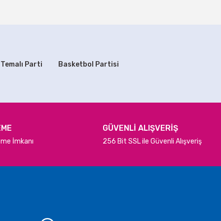
Pj Masks Partisi 16 Kişilik Set
829,90 TL
 Temalı Parti
Basketbol Partisi
SEPETE EKLE
EME
GÜVENLİ ALIŞVERİŞ
deme İmkanı
256 Bit SSL ile Güvenli Alışveriş