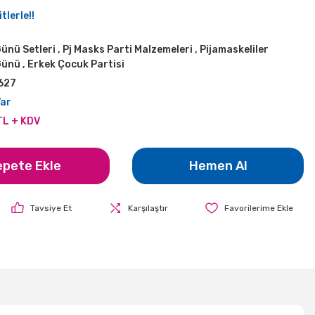
tlerle!!
ünü Setleri
,
Pj Masks Parti Malzemeleri
,
Pijamaskeliler
Günü
,
Erkek Çocuk Partisi
627
Var
TL + KDV
epete Ekle
Hemen Al
Tavsiye Et
Karşılaştır