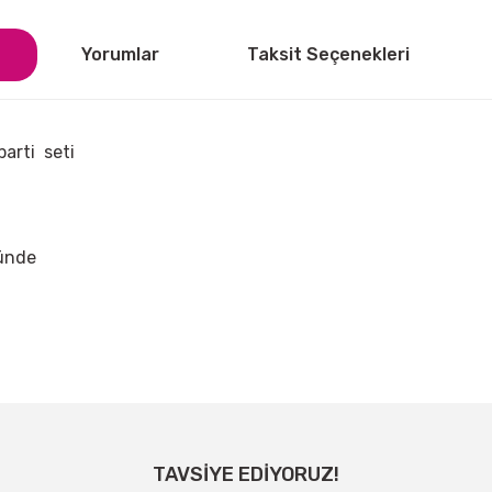
Yorumlar
Taksit Seçenekleri
parti seti
sünde
ğer konularda yetersiz gördüğünüz noktaları öneri formunu kullanarak tarafı
Bu ürüne ilk yorumu siz yapın!
TAVSİYE EDİYORUZ!