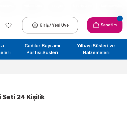
Anasayfa
Hakkımızda
İletişim
Siparişlerim
Kampanyalar
Sepetim
Giriş
/
Yeni Üye
ta
Cadılar Bayramı
Yılbaşı Süsleri ve
eleri
Partisi Süsleri
Malzemeleri
 Seti 24 Kişilik