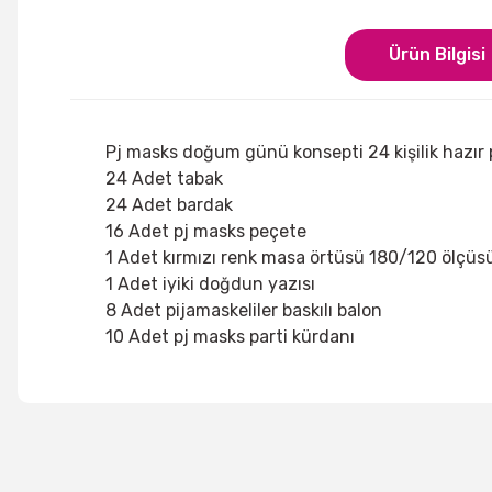
Ürün Bilgisi
Pj masks doğum günü konsepti 24 kişilik hazır 
24 Adet tabak
24 Adet bardak
16 Adet pj masks peçete
1 Adet kırmızı renk masa örtüsü 180/120 ölçü
1 Adet iyiki doğdun yazısı
8 Adet pijamaskeliler baskılı balon
10 Adet pj masks parti kürdanı
Bu ürünün fiyat bilgisi, resim, ürün açıklamalarında ve di
Görüş ve önerileriniz için teşekkür ederiz.