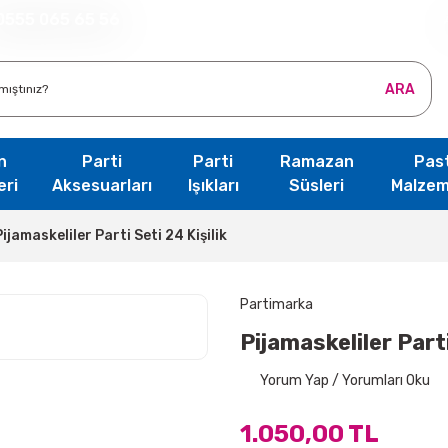
0555 065 65 56
ARA
n
Parti
Parti
Ramazan
Pas
eri
Aksesuarları
Işıkları
Süsleri
Malzem
Pijamaskeliler Parti Seti 24 Kişilik
Partimarka
Pijamaskeliler Parti
Yorum Yap / Yorumları Oku
1.050,00 TL