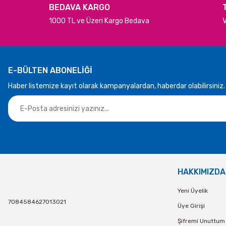
BEDAVA KARGO
1000 TL ve Üzeri Kargo Bedava
V
E-BÜLTEN ABONELİĞİ
Haber listemize kayıt olarak kampanyalardan, haberdar olabilirsiniz.
HAKKIMIZDA
Yeni Üyelik
7084584627013021
Üye Girişi
Şifremi Unuttum