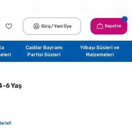
Anasayfa
Hakkımızda
İletişim
Siparişlerim
Kampanyalar
Sepetim
Giriş
/
Yeni Üye
ta
Cadılar Bayramı
Yılbaşı Süsleri ve
eleri
Partisi Süsleri
Malzemeleri
4-6 Yaş
erle!!