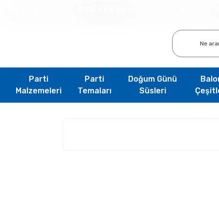
0212 660 00 62
Müşteri Hizmetleri
WhatsApp İletişim
Parti
Parti
Doğum Günü
Balo
Malzemeleri
Temaları
Süsleri
Çeşitl