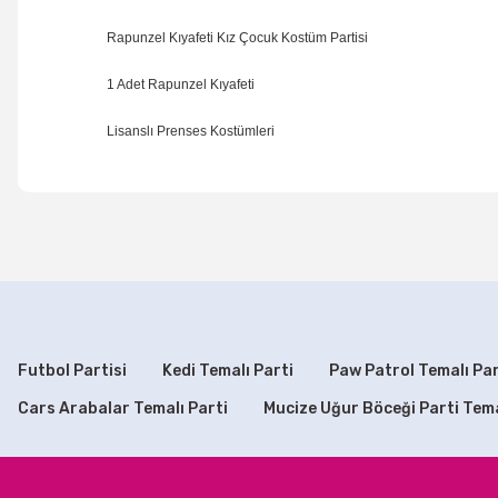
Rapunzel Kıyafeti Kız Çocuk Kostüm Partisi
1 Adet Rapunzel Kıyafeti
Lisanslı Prenses Kostümleri
Bu ürünün fiyat bilgisi, resim, ürün açıklamalarında ve di
Görüş ve önerileriniz için teşekkür ederiz.
Ürün resmi kalitesiz, bozuk veya görüntülenemiyor.
Ürün açıklamasında eksik bilgiler bulunuyor.
Ürün bilgilerinde hatalar bulunuyor.
Futbol Partisi
Kedi Temalı Parti
Paw Patrol Temalı Par
Ürün fiyatı diğer sitelerden daha pahalı.
Cars Arabalar Temalı Parti
Mucize Uğur Böceği Parti Tem
Bu ürüne benzer farklı alternatifler olmalı.