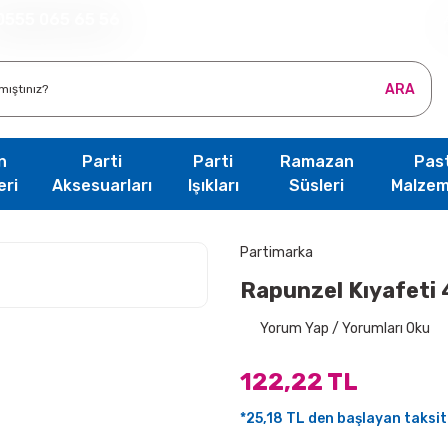
0555 065 65 56
ARA
n
Parti
Parti
Ramazan
Pas
eri
Aksesuarları
Işıkları
Süsleri
Malzem
Partimarka
Rapunzel Kıyafeti 
Yorum Yap / Yorumları Oku
122,22 TL
*25,18 TL den başlayan taksitl