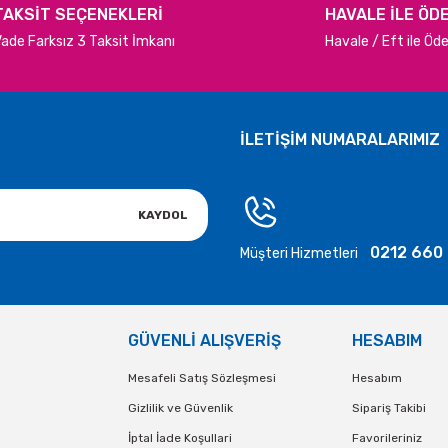
TAKSİT SEÇENEKLERİ
HAVALE İLE ÖD
ade Farksız 3 Taksit İmkanı
Havale / Eft ile Ö
Gönder
İLETİŞİM NUMARALARIMIZ
KAYDOL
0212 660
Müşteri Hizmetleri
GÜVENLİ ALIŞVERİŞ
HESABIM
Mesafeli Satış Sözleşmesi
Hesabım
Gizlilik ve Güvenlik
Sipariş Takibi
İptal İade Koşullari
Favorileriniz