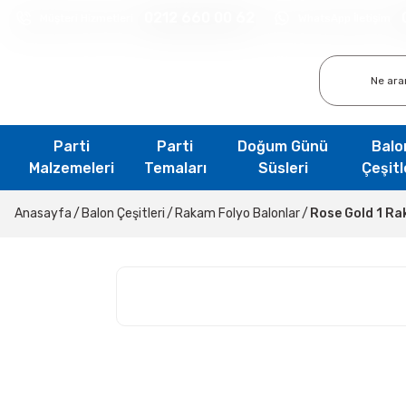
0212 660 00 62
Müşteri Hizmetleri
WhatsApp İletişim
Parti
Parti
Doğum Günü
Balo
Malzemeleri
Temaları
Süsleri
Çeşitl
Anasayfa
Balon Çeşitleri
Rakam Folyo Balonlar
Rose Gold 1 Ra