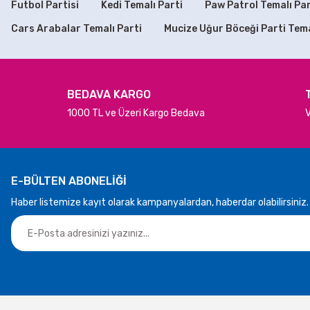
Bu ürüne benzer farklı alternatifler olmalı.
Futbol Partisi
Kedi Temalı Parti
Paw Patrol Temalı Par
SEPETE EKLE
SEPET
Cars Arabalar Temalı Parti
Mucize Uğur Böceği Parti Tem
Yıldız Şekilli Rose Gold 3 Boyutlu Asma Süsler
0 
120,00 TL
BEDAVA KARGO
1000 TL ve Üzeri Kargo Bedava
V
SEPETE EKLE
E-BÜLTEN ABONELİĞİ
Haber listemize kayıt olarak kampanyalardan, haberdar olabilirsiniz.