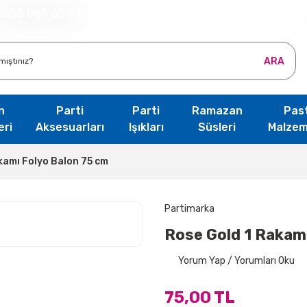
0555 065 65 56
ARA
n
Parti
Parti
Ramazan
Pas
eri
Aksesuarları
Işıkları
Süsleri
Malzem
kamı Folyo Balon 75 cm
Partimarka
Rose Gold 1 Rakam
Yorum Yap / Yorumları Oku
75,00 TL