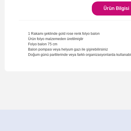
Ürün Bilgisi
1 Rakamı şeklinde gold rose renk folyo balon
Ürün folyo malzemeden üretilmiştir
Folyo balon 75 cm
Balon pompası veya helyum gazı ile şişirebilirsiniz
Doğum günü partilerinde veya farklı organizasyonlarda kullanabil
Bu ürünün fiyat bilgisi, resim, ürün açıklamalarında ve di
Görüş ve önerileriniz için teşekkür ederiz.
Ürün resmi kalitesiz, bozuk veya görüntülenemiyor.
Ürün açıklamasında eksik bilgiler bulunuyor.
Rose Bride To Be Yazılı Folyo Balon
Rose Gold Kal
Ürün bilgilerinde hatalar bulunuyor.
250,00 TL
50,0
Ürün fiyatı diğer sitelerden daha pahalı.