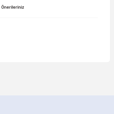
Önerileriniz
mıza iletebilirsiniz.
Rose Gold 3 Boyutlu Kalp Asma Süsleri
120,00 TL