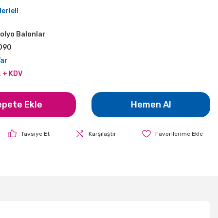
erle!!
olyo Balonlar
090
Var
L + KDV
epete Ekle
Hemen Al
Tavsiye Et
Karşılaştır