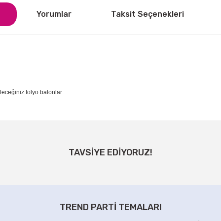
Yorumlar
Taksit Seçenekleri
eceğiniz folyo balonlar
ğer konularda yetersiz gördüğünüz noktaları öneri formunu kullanarak tarafı
Bu ürüne ilk yorumu siz yapın!
TAVSİYE EDİYORUZ!
Yorum Yaz
p Folyo Balon
Rose Gold Happy Birthday Yazısı
0 TL
75,00 TL
TREND PARTİ TEMALARI