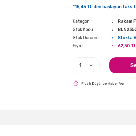
*15,45 TL den başlayan taksitl
Kategori
Rakam F
Stok Kodu
BLN235
Stok Durumu
Stokta 
Fiyat
62,50 T
S
Fiyatı Düşünce Haber Ver