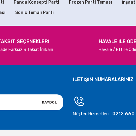
ti
Panda Konsepti Parti
Frozen Parti Teması
İnşaat
E EKLE
SEPETE EKLE
ası
Sonic Temalı Parti
TÜKENDİ
Rakamı Rose Gold Folyo Balon 75 cm
Rose Gold Metalik Raf
Gönder
75,00 TL
200,00 TL
TAKSİT SEÇENEKLERİ
HAVALE İLE ÖD
ade Farksız 3 Taksit İmkanı
Havale / Eft ile Ö
SEPETE EKLE
STOKTA YOK
İLETİŞİM NUMARALARIMIZ
KAYDOL
0212 660
Müşteri Hizmetleri