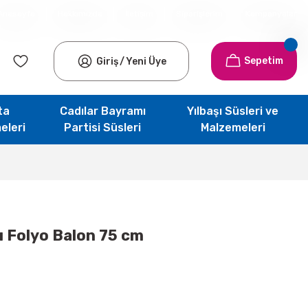
Anasayfa
Hakkımızda
İletişim
Siparişlerim
Kampanyalar
Sepetim
Giriş
/
Yeni Üye
ta
Cadılar Bayramı
Yılbaşı Süsleri ve
eleri
Partisi Süsleri
Malzemeleri
ı Folyo Balon 75 cm