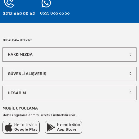
0555 065 65 56
0212 660 00 62
7084584627013021
HAKKIMIZDA
GÜVENLİ ALIŞVERİŞ
HESABIM
MOBİL UYGULAMA
Mobil uygulamalarımızı ücretsiz indirebilirsiniz...
Hemen İndirim
Hemen İndirim
Google Play
App Store