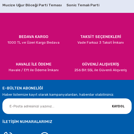
Mucize Uğur Böceği Parti Teması
Sonic Temalı Parti
Ürün bilgilerinde hatalar bulunuyor.
Ürün fiyatı diğer sitelerden daha pahalı.
Bu ürüne benzer farklı alternatifler olmalı.
BEDAVA KARGO
TAKSİT SEÇENEKLERİ
1000 TL ve Üzeri Kargo Bedava
Vade Farksız 3 Taksit İmkanı
Gönder
HAVALE İLE ÖDEME
GÜVENLİ ALIŞVERİŞ
Havale / Eft ile Ödeme İmkanı
256 Bit SSL ile Güvenli Alışveriş
E-BÜLTEN ABONELİĞİ
Haber listemize kayıt olarak kampanyalardan, haberdar olabilirsiniz.
KAYDOL
İLETİŞİM NUMARALARIMIZ