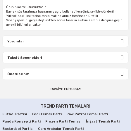
Ürün 3 metre uzunluktadır
Bayrak süs tarafınıza hazıranmış açıp kullanabileceğiniz şekilde gönderilir
Yüksek baskı kalitesine sahip makinalarımız tarafından üretilir
Sipariş işlemini gerçekleştirdikten sonra tasarım ekibimiz sizinle iletişime geçip
gerekli bilgileri alıcaktır.
Yorumlar
Taksit Seçenekleri
Önerileriniz
İsim
ZEYNEP ADA
TAVSİYE EDİYORUZ!
Bu ürünün fiyat bilgisi, resim, ürün açıklamalarında ve diğer
konularda yetersiz gördüğünüz noktaları öneri formunu
Kübra Serbest | 24/03/2023
Unicorn Doğum Günü Hediyelik Sabunlar
kullanarak tarafımıza iletebilirsiniz.
TREND PARTİ TEMALARI
Görüş ve önerileriniz için teşekkür ederiz.
Futbol Partisi
Kedi Temalı Parti
Paw Patrol Temalı Parti
Yorum Yaz
75,00 TL
Panda Konsepti Parti
Ürün resmi kalitesiz, bozuk veya görüntülenemiyor.
Frozen Parti Teması
İnşaat Temalı Parti
Basketbol Partisi
Cars Arabalar Temalı Parti
Ürün açıklamasında eksik bilgiler bulunuyor.
SEPETE EKLE