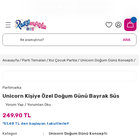
0212 660 00 62
0555 065 65 56
Geri Dön
Geri Dön
Geri Dön
Geri Dön
Geri Dön
Geri Dön
Geri Dön
meleri
arı
 Süsleri
eri
uarları
emeleri
eri ve Malzemeleri
ARA
i
eri
 Balonlar
delleri
ı Altlığı Örtüleri
tisi
 Süslemeleri
cı Süsleri
Anasayfa
Parti Temaları
Kız Çocuk Partisi
Unicorn Doğum Günü Konsepti
U
rtisi
ıları
lon
leri
çları
lonlar
ri
Partimarka
Unicorn Kişiye Özel Doğum Günü Bayrak Süs
leri ve Masa Etekleri
 Düğün Malzemeleri
üsler
arı
sta Süsleme Şekerleri
Çorapları
Yorum Yap / Yorumları Oku
249,90 TL
aynanadili
onseptleri
ka Duvar Fon Süsleri
k Ürünler
*51,48 TL den başlayan taksitlerle!!
nyataları
nlar
ı
Kategori
Unicorn Doğum Günü Konsepti