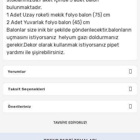
bulunmaktadır.
1 Adet Uzay roketi mekik folyo balon (75) cm
2 Adet Yuvarlak folyo balon (45) cm
Balonlar size inik bir şekilde gönderilecektir,balonların
uçmasını istiyorsanız helyum gazı doldurmanız
gerekir.Dekor olarak kullanmak istiyorsanız pipet
yardımı ile şişirebilirsiniz.
Yorumlar
Taksit Seçenekleri
Bu ürüne ilk yorumu siz yapın!
Önerileriniz
Yorum Yaz
TAVSİYE EDİYORUZ!
Bu ürünün fiyat bilgisi, resim, ürün açıklamalarında ve diğer
konularda yetersiz gördüğünüz noktaları öneri formunu
Gümüş Renk Doğum Günü Süs Seti
kullanarak tarafımıza iletebilirsiniz.