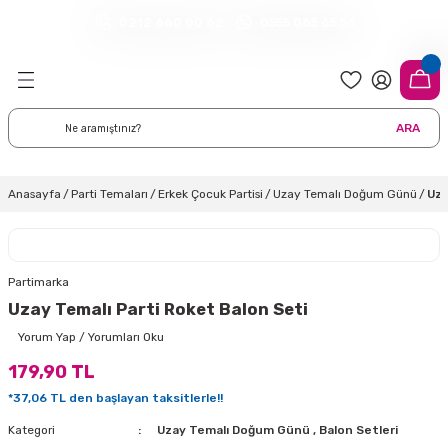
0212 660 00 62
0555 065 65 56
Geri Dön
Geri Dön
Geri Dön
Geri Dön
Geri Dön
Geri Dön
Geri Dön
meleri
arı
 Süsleri
eri
uarları
emeleri
eri ve Malzemeleri
ARA
i
eri
 Balonlar
delleri
ı Altlığı Örtüleri
tisi
 Süslemeleri
cı Süsleri
Anasayfa
Parti Temaları
Erkek Çocuk Partisi
Uzay Temalı Doğum Günü
Uza
rtisi
ıları
lon
leri
çları
lonlar
ri
Partimarka
Uzay Temalı Parti Roket Balon Seti
leri ve Masa Etekleri
 Düğün Malzemeleri
üsler
arı
sta Süsleme Şekerleri
Çorapları
Yorum Yap / Yorumları Oku
179,90 TL
aynanadili
onseptleri
ka Duvar Fon Süsleri
k Ürünler
*37,06 TL den başlayan taksitlerle!!
nyataları
nlar
ı
Kategori
Uzay Temalı Doğum Günü
,
Balon Setleri