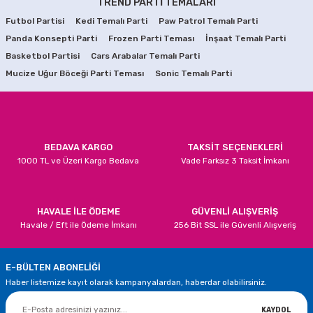
TREND PARTİ TEMALARI
Görüş ve önerileriniz için teşekkür ederiz.
Futbol Partisi
Kedi Temalı Parti
Paw Patrol Temalı Parti
129,90 TL
Panda Konsepti Parti
Ürün resmi kalitesiz, bozuk veya görüntülenemiyor.
Frozen Parti Teması
İnşaat Temalı Parti
Basketbol Partisi
Cars Arabalar Temalı Parti
Ürün açıklamasında eksik bilgiler bulunuyor.
SEPETE EKLE
Mucize Uğur Böceği Parti Teması
Sonic Temalı Parti
Ürün bilgilerinde hatalar bulunuyor.
Kral Şakir Uzay Macerası Peçeteleri
Ürün fiyatı diğer sitelerden daha pahalı.
Bu ürüne benzer farklı alternatifler olmalı.
99,90 TL
BEDAVA KARGO
TAKSİT SEÇENEKLERİ
1000 TL ve Üzeri Kargo Bedava
Vade Farksız 3 Taksit İmkanı
SEPETE EKLE
Kral Şakir Uzay Macerası İyiki Doğdun Yazısı
Gönder
HAVALE İLE ÖDEME
GÜVENLİ ALIŞVERİŞ
Havale / Eft ile Ödeme İmkanı
256 Bit SSL ile Güvenli Alışveriş
99,90 TL
E-BÜLTEN ABONELİĞİ
SEPETE EKLE
Haber listemize kayıt olarak kampanyalardan, haberdar olabilirsiniz.
Kral Şakir Uzay Macerası Mısır Kutuları
KAYDOL