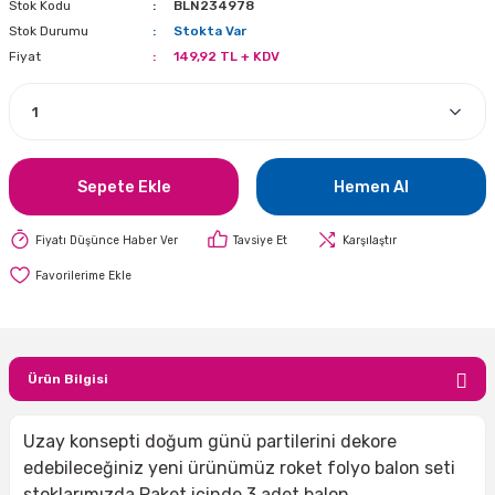
Stok Kodu
BLN234978
i
lar Bayramı
leri
Stok Durumu
Stokta Var
Fiyat
149,92 TL + KDV
ül Süslemeleri
isi
r
eri
stü Çam Ağaçları
ri Yeni
si
 Küçük Balonlar
utuları
Sepete Ekle
Hemen Al
ıçak
 Kutlaması Parti Malzemesi
lonlar
diye Çuvalları
Fiyatı Düşünce Haber Ver
Tavsiye Et
Karşılaştır
me Partisi
alzemeleri
ı
azan Süslemeleri
leri
lar
Ürün Bilgisi
eniyıl Partisi
Uzay konsepti doğum günü partilerini dekore
edebileceğiniz yeni ürünümüz roket folyo balon seti
stoklarımızda.Paket içinde 3 adet balon