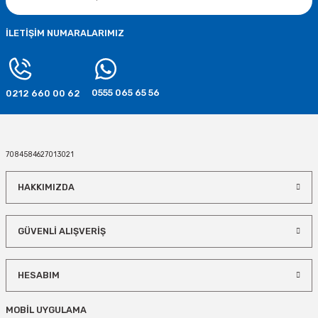
80,00 TL
İLETİŞİM NUMARALARIMIZ
SEPETE EKLE
0555 065 65 56
0212 660 00 62
Kral Şakir Uzayda Parti Seti 8 Kişilik
580,00 TL
7084584627013021
SEPETE EKLE
HAKKIMIZDA
Kral Şakir Uzay Macerası Doğum Günü Seti 16 Kişilik
GÜVENLİ ALIŞVERİŞ
780,00 TL
HESABIM
SEPETE EKLE
MOBİL UYGULAMA
Kral Şakir Uzayda Temalı Parti Seti 24 Kişilik