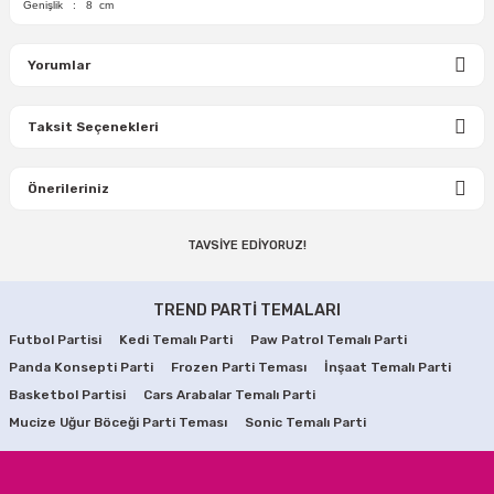
Genişlik : 8 cm
Yorumlar
Taksit Seçenekleri
Bu ürüne ilk yorumu siz yapın!
Önerileriniz
Yorum Yaz
TAVSİYE EDİYORUZ!
Bu ürünün fiyat bilgisi, resim, ürün açıklamalarında ve diğer
konularda yetersiz gördüğünüz noktaları öneri formunu
Çok Renkli Karışık Top Led 4 Metre
kullanarak tarafımıza iletebilirsiniz.
TREND PARTİ TEMALARI
Görüş ve önerileriniz için teşekkür ederiz.
Futbol Partisi
Kedi Temalı Parti
Paw Patrol Temalı Parti
250,00 TL
Panda Konsepti Parti
Ürün resmi kalitesiz, bozuk veya görüntülenemiyor.
Frozen Parti Teması
İnşaat Temalı Parti
Basketbol Partisi
Cars Arabalar Temalı Parti
Ürün açıklamasında eksik bilgiler bulunuyor.
SEPETE EKLE
Mucize Uğur Böceği Parti Teması
Sonic Temalı Parti
Ürün bilgilerinde hatalar bulunuyor.
TÜKENDİ
Yılbaşı Çam Ağacı Süsü Cici Top Kar Tanesi Desenli 6 Adet
Ürün fiyatı diğer sitelerden daha pahalı.
Bu ürüne benzer farklı alternatifler olmalı.