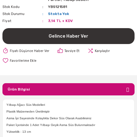
Stok Kodu
YBS121581
i
lar Bayramı
leri
Stok Durumu
Stokta Yok
Fiyat
3,14 TL + KDV
ül Süslemeleri
isi
r
eri
stü Çam Ağaçları
Gelince Haber Ver
ri Yeni
si
 Küçük Balonlar
utuları
Fiyatı Düşünce Haber Ver
Tavsiye Et
Karşılaştır
ıçak
 Kutlaması Parti Malzemesi
lonlar
diye Çuvalları
me Partisi
alzemeleri
ı
azan Süslemeleri
leri
Ürün Bilgisi
lar
Yılbaşı Ağacı Süs Modelleri
eniyıl Partisi
Plastik Malzemeden Üretilmiştir
Asma İpi Sayesinde Kolaylıkla Dekor Süs Olarak Asabilirsiniz
Paket İçerisinde 1 Adet Yılbaşı Geyik Asma Süs Bulunmaktadır
Yükseklik : 13 cm