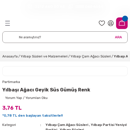
0212 660 00 62
0555 065 65 56
Geri Dön
Geri Dön
Geri Dön
Geri Dön
Geri Dön
Geri Dön
Geri Dön
meleri
arı
 Süsleri
eri
uarları
emeleri
eri ve Malzemeleri
ARA
i
eri
 Balonlar
delleri
ı Altlığı Örtüleri
tisi
 Süslemeleri
cı Süsleri
Anasayfa
Yılbaşı Süsleri ve Malzemeleri
Yılbaşı Çam Ağacı Süsleri
Yılbaşı 
rtisi
ıları
lon
leri
çları
lonlar
ri
Partimarka
Yılbaşı Ağacı Geyik Süs Gümüş Renk
leri ve Masa Etekleri
 Düğün Malzemeleri
üsler
arı
sta Süsleme Şekerleri
Çorapları
Yorum Yap / Yorumları Oku
3,76 TL
aynanadili
onseptleri
ka Duvar Fon Süsleri
k Ürünler
*0,78 TL den başlayan taksitlerle!!
nyataları
nlar
ı
Kategori
Yılbaşı Çam Ağacı Süsleri
,
Yılbaşı Partisi Yeniyıl
Partisi
,
Yılbaşı Süsleri