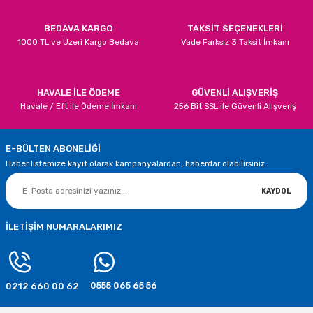
15,86 TL
BEDAVA KARGO
TAKSİT SEÇENEKLERİ
1000 TL ve Üzeri Kargo Bedava
Vade Farksız 3 Taksit İmkanı
STOKTA YOK
TÜKENDİ
Çam Ağacı Desenli Yılbaşı Süsleri 6 Adet
Gönder
HAVALE İLE ÖDEME
GÜVENLİ ALIŞVERİŞ
Havale / Eft ile Ödeme İmkanı
256 Bit SSL ile Güvenli Alışveriş
40,68 TL
E-BÜLTEN ABONELİĞİ
STOKTA YOK
Haber listemize kayıt olarak kampanyalardan, haberdar olabilirsiniz.
TÜKENDİ
İncili Yılbaşı Dekor Süs 6 Adet
KAYDOL
16,68 TL
İLETİŞİM NUMARALARIMIZ
STOKTA YOK
TÜKENDİ
0555 065 65 56
0212 660 00 62
Gümüş Simli Yılbaşı Çam Ağacı Süsü 6 Adet