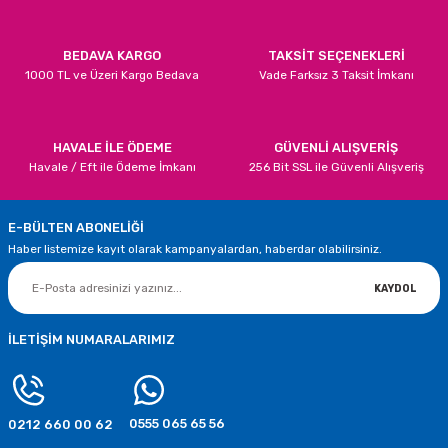
Bu ürüne benzer farklı alternatifler olmalı.
12,22 TL
45,76 TL
BEDAVA KARGO
TAKSİT SEÇENEKLERİ
1000 TL ve Üzeri Kargo Bedava
Vade Farksız 3 Taksit İmkanı
STOKTA YOK
STOKTA YOK
TÜKENDİ
Yılbaşı Çam Ağacı Hediye Poşeti Polar
Gönder
HAVALE İLE ÖDEME
GÜVENLİ ALIŞVERİŞ
Havale / Eft ile Ödeme İmkanı
256 Bit SSL ile Güvenli Alışveriş
4,99 TL
E-BÜLTEN ABONELİĞİ
STOKTA YOK
Haber listemize kayıt olarak kampanyalardan, haberdar olabilirsiniz.
TÜKENDİ
Yılbaşı Noel Baba Hediye Poşeti Polar
KAYDOL
7,94 TL
İLETİŞİM NUMARALARIMIZ
STOKTA YOK
TÜKENDİ
0555 065 65 56
0212 660 00 62
Noel Baba Yılbaşı Seramik Peçetelik