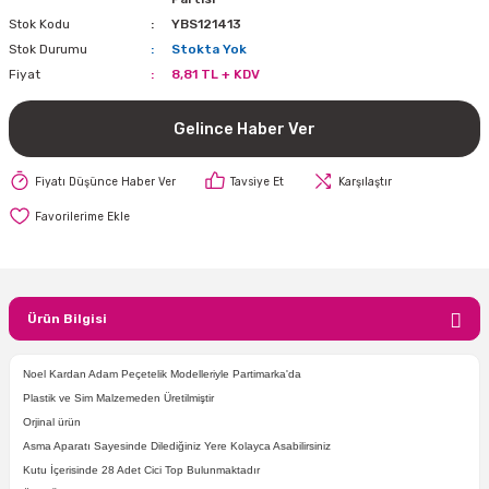
Stok Kodu
YBS121413
i
lar Bayramı
leri
Stok Durumu
Stokta Yok
Fiyat
8,81 TL + KDV
ül Süslemeleri
isi
r
eri
stü Çam Ağaçları
Gelince Haber Ver
ri Yeni
si
 Küçük Balonlar
utuları
Fiyatı Düşünce Haber Ver
Tavsiye Et
Karşılaştır
ıçak
 Kutlaması Parti Malzemesi
lonlar
diye Çuvalları
me Partisi
alzemeleri
ı
azan Süslemeleri
leri
Ürün Bilgisi
lar
Noel Kardan Adam Peçetelik Modelleriyle Partimarka'da
eniyıl Partisi
Plastik ve Sim Malzemeden Üretilmiştir
Orjinal ürün
Asma Aparatı Sayesinde Dilediğiniz Yere Kolayca Asabilirsiniz
Kutu İçerisinde 28 Adet Cici Top Bulunmaktadır