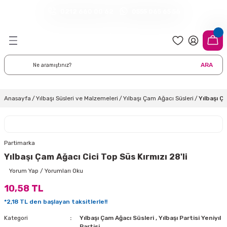
0212 660 00 62
0555 065 65 56
Geri Dön
Geri Dön
Geri Dön
Geri Dön
Geri Dön
Geri Dön
Geri Dön
meleri
arı
 Süsleri
eri
uarları
emeleri
eri ve Malzemeleri
ARA
i
eri
 Balonlar
delleri
ı Altlığı Örtüleri
tisi
 Süslemeleri
cı Süsleri
Anasayfa
Yılbaşı Süsleri ve Malzemeleri
Yılbaşı Çam Ağacı Süsleri
Yılbaşı Ç
rtisi
ıları
lon
leri
çları
lonlar
ri
Partimarka
Yılbaşı Çam Ağacı Cici Top Süs Kırmızı 28'li
leri ve Masa Etekleri
 Düğün Malzemeleri
üsler
arı
sta Süsleme Şekerleri
Çorapları
Yorum Yap / Yorumları Oku
10,58 TL
aynanadili
onseptleri
ka Duvar Fon Süsleri
k Ürünler
*2,18 TL den başlayan taksitlerle!!
nyataları
nlar
ı
Kategori
Yılbaşı Çam Ağacı Süsleri
,
Yılbaşı Partisi Yeniyıl
Partisi