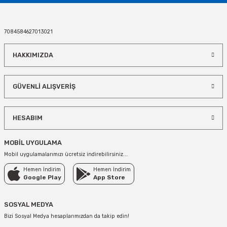
9,05 TL
7084584627013021
STOKTA YOK
HAKKIMIZDA
TÜKENDİ
Yılbaşı Kardan Adam Seramik Peçetelik
GÜVENLİ ALIŞVERİŞ
7,53 TL
HESABIM
STOKTA YOK
TÜKENDİ
MOBİL UYGULAMA
Noel Kardan Adam Seramik Peçetelik
Mobil uygulamalarımızı ücretsiz indirebilirsiniz...
Hemen İndirim
Hemen İndirim
7,53 TL
Google Play
App Store
STOKTA YOK
SOSYAL MEDYA
Bizi Sosyal Medya hesaplarımızdan da takip edin!