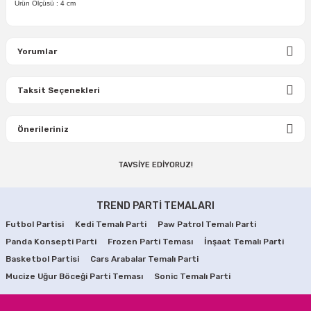
Ürün Ölçüsü : 4 cm
Yorumlar
Taksit Seçenekleri
Bu ürüne ilk yorumu siz yapın!
Önerileriniz
Yorum Yaz
TAVSİYE EDİYORUZ!
Bu ürünün fiyat bilgisi, resim, ürün açıklamalarında ve diğer
TÜKENDİ
konularda yetersiz gördüğünüz noktaları öneri formunu
Rafya Kurdela Metalik Kırmızı
Yılbaşı Noel Baba Torbası Çizme Set
kullanarak tarafımıza iletebilirsiniz.
TREND PARTİ TEMALARI
Görüş ve önerileriniz için teşekkür ederiz.
Futbol Partisi
Kedi Temalı Parti
Paw Patrol Temalı Parti
200,00 TL
27,50 TL
Panda Konsepti Parti
Ürün resmi kalitesiz, bozuk veya görüntülenemiyor.
Frozen Parti Teması
İnşaat Temalı Parti
Basketbol Partisi
Cars Arabalar Temalı Parti
Ürün açıklamasında eksik bilgiler bulunuyor.
SEPETE EKLE
STOKTA YOK
Mucize Uğur Böceği Parti Teması
Sonic Temalı Parti
Ürün bilgilerinde hatalar bulunuyor.
TÜKENDİ
TÜKENDİ
Yılbaşı Hediye Dağıtma Çuvalı
Yılbaşı Noel Baba Sakalı
Ürün fiyatı diğer sitelerden daha pahalı.