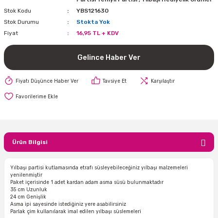
Stok Kodu
YBS121630
i
lar Bayramı
leri
Stok Durumu
Stokta Yok
Fiyat
16,95 TL + KDV
ül Süslemeleri
isi
r
eri
stü Çam Ağaçları
Gelince Haber Ver
ri Yeni
si
 Küçük Balonlar
utuları
Fiyatı Düşünce Haber Ver
Tavsiye Et
Karşılaştır
ıçak
 Kutlaması Parti Malzemesi
lonlar
diye Çuvalları
me Partisi
alzemeleri
ı
azan Süslemeleri
leri
Ürün Bilgisi
lar
Yılbaşı partisi kutlamasında etrafı süsleyebileceğiniz yılbaşı malzemeleri
yenilenmiştir
eniyıl Partisi
Paket içerisinde 1 adet kardan adam asma süsü bulunmaktadır
35 cm Uzunluk
24 cm Genişlik
Asma ipi sayesinde istediğiniz yere asabilirsiniz
Parlak çim kullanılarak imal edilen yılbaşı süslemeleri