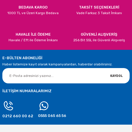
BEDAVA KARGO
TAKSİT SEÇENEKLERİ
1000 TL ve Üzeri Kargo Bedava
Vade Farksız 3 Taksit İmkanı
STOKTA YOK
TÜKENDİ
Yılbaşı Noel Baba Kızaklı Hediye Kartı Işıklı ve Müzikli
Gönder
HAVALE İLE ÖDEME
GÜVENLİ ALIŞVERİŞ
Havale / Eft ile Ödeme İmkanı
256 Bit SSL ile Güvenli Alışveriş
3,56 TL
E-BÜLTEN ABONELİĞİ
STOKTA YOK
Haber listemize kayıt olarak kampanyalardan, haberdar olabilirsiniz.
TÜKENDİ
Yılbaşı Noel Baba Parti Şapkası Lüx
KAYDOL
32,54 TL
İLETİŞİM NUMARALARIMIZ
STOKTA YOK
TÜKENDİ
0555 065 65 56
0212 660 00 62
Yılbaşı Kardan Adam Hediye Çorabı