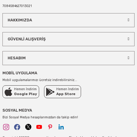
7084584627013021
STOKTA YOK
STOKTA YOK
HAKKIMIZDA
GÜVENLİ ALIŞVERİŞ
HESABIM
MOBİL UYGULAMA
Mobil uygulamalarımızı ücretsiz indirebilirsiniz...
Hemen İndirim
Hemen İndirim
Google Play
App Store
SOSYAL MEDYA
Bizi Sosyal Medya hesaplarımızdan da takip edin!