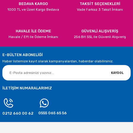
BEDAVA KARGO
TAKSİT SEÇENEKLERİ
1000 TL ve Üzeri Kargo Bedava
Vade Farksız 3 Taksit İmkanı
STOKTA YOK
TÜKENDİ
Yılbaşı Süsü Noel Ayı Hediye Çorabı
Gönder
HAVALE İLE ÖDEME
GÜVENLİ ALIŞVERİŞ
Havale / Eft ile Ödeme İmkanı
256 Bit SSL ile Güvenli Alışveriş
12,10 TL
E-BÜLTEN ABONELİĞİ
STOKTA YOK
Haber listemize kayıt olarak kampanyalardan, haberdar olabilirsiniz.
TÜKENDİ
Yılbaşı Süsü Noel Baba Hediye Çorabı
KAYDOL
12,10 TL
İLETİŞİM NUMARALARIMIZ
STOKTA YOK
TÜKENDİ
TÜKENDİ
0555 065 65 56
0212 660 00 62
Yılbaşı Noel Baba Çorap Süsü
Yılbaşı Noel Geyik Çorabı Süsü
10,17 TL
7,37 TL