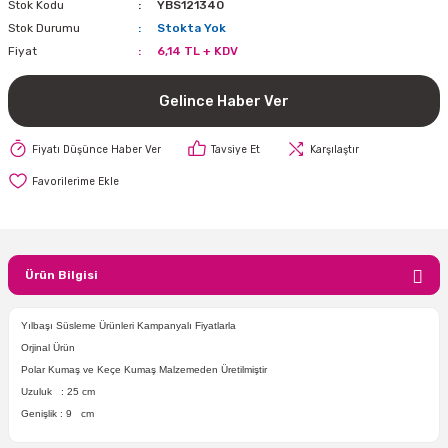
Stok Kodu
YBS121340
i
lar Bayramı
leri
Stok Durumu
Stokta Yok
Fiyat
6,14 TL + KDV
ül Süslemeleri
isi
r
eri
stü Çam Ağaçları
Gelince Haber Ver
ri Yeni
si
 Küçük Balonlar
utuları
Fiyatı Düşünce Haber Ver
Tavsiye Et
Karşılaştır
ıçak
 Kutlaması Parti Malzemesi
lonlar
diye Çuvalları
me Partisi
alzemeleri
ı
azan Süslemeleri
leri
Ürün Bilgisi
lar
Yılbaşı Süsleme Ürünleri Kampanyalı Fiyatlarla
Orjinal Ürün
eniyıl Partisi
Polar Kumaş ve Keçe Kumaş Malzemeden Üretilmiştir
Uzuluk : 25 cm
Genişlik : 9 cm