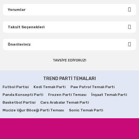
Yorumlar
Taksit Seçenekleri
Bu ürüne ilk yorumu siz yapın!
Önerileriniz
Yorum Yaz
TAVSİYE EDİYORUZ!
Bu ürünün fiyat bilgisi, resim, ürün açıklamalarında ve diğer
TÜKENDİ
konularda yetersiz gördüğünüz noktaları öneri formunu
Yılbaşı Hediye Dağıtma Torbası + Deri Ayak Tozluk
kullanarak tarafımıza iletebilirsiniz.
TREND PARTİ TEMALARI
Görüş ve önerileriniz için teşekkür ederiz.
Futbol Partisi
Kedi Temalı Parti
Paw Patrol Temalı Parti
21,86 TL
Panda Konsepti Parti
Ürün resmi kalitesiz, bozuk veya görüntülenemiyor.
Frozen Parti Teması
İnşaat Temalı Parti
Basketbol Partisi
Cars Arabalar Temalı Parti
Ürün açıklamasında eksik bilgiler bulunuyor.
STOKTA YOK
Mucize Uğur Böceği Parti Teması
Sonic Temalı Parti
Ürün bilgilerinde hatalar bulunuyor.
TÜKENDİ
Yılbaşı Noel Geyik Hediye Çorabı
Ürün fiyatı diğer sitelerden daha pahalı.
Bu ürüne benzer farklı alternatifler olmalı.
12,10 TL