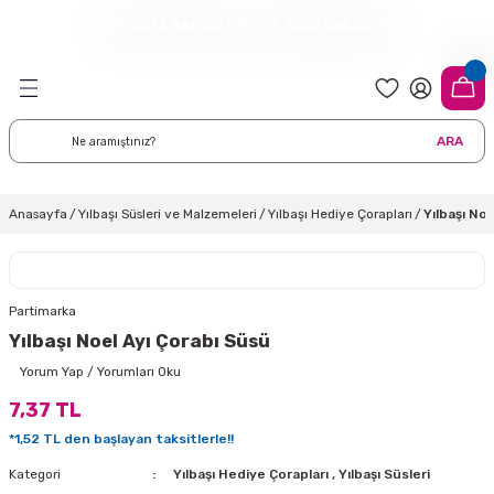
0212 660 00 62
0555 065 65 56
Geri Dön
Geri Dön
Geri Dön
Geri Dön
Geri Dön
Geri Dön
Geri Dön
meleri
arı
 Süsleri
eri
uarları
emeleri
eri ve Malzemeleri
ARA
i
eri
 Balonlar
delleri
ı Altlığı Örtüleri
tisi
 Süslemeleri
cı Süsleri
Anasayfa
Yılbaşı Süsleri ve Malzemeleri
Yılbaşı Hediye Çorapları
Yılbaşı No
rtisi
ıları
lon
leri
çları
lonlar
ri
Partimarka
Yılbaşı Noel Ayı Çorabı Süsü
leri ve Masa Etekleri
 Düğün Malzemeleri
üsler
arı
sta Süsleme Şekerleri
Çorapları
Yorum Yap / Yorumları Oku
7,37 TL
aynanadili
onseptleri
ka Duvar Fon Süsleri
k Ürünler
*1,52 TL den başlayan taksitlerle!!
nyataları
nlar
ı
Kategori
Yılbaşı Hediye Çorapları
,
Yılbaşı Süsleri