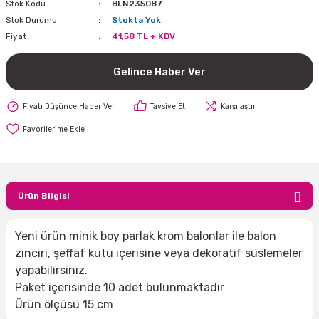
Stok Kodu
BLN235087
i
lar Bayramı
leri
Stok Durumu
Stokta Yok
Fiyat
41,58 TL + KDV
ül Süslemeleri
isi
r
eri
stü Çam Ağaçları
Gelince Haber Ver
ri Yeni
si
 Küçük Balonlar
utuları
Fiyatı Düşünce Haber Ver
Tavsiye Et
Karşılaştır
ıçak
 Kutlaması Parti Malzemesi
lonlar
diye Çuvalları
me Partisi
alzemeleri
ı
azan Süslemeleri
leri
Ürün Bilgisi
lar
Yeni ürün minik boy parlak krom balonlar ile balon
zinciri, şeffaf kutu içerisine veya dekoratif süslemeler
eniyıl Partisi
yapabilirsiniz.
Paket içerisinde 10 adet bulunmaktadır
Ürün ölçüsü 15 cm