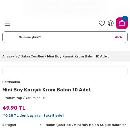
0212 660 00 62
0555 065 65 56
Geri Dön
Geri Dön
Geri Dön
Geri Dön
Geri Dön
Geri Dön
Geri Dön
meleri
arı
 Süsleri
eri
uarları
emeleri
eri ve Malzemeleri
ARA
i
eri
 Balonlar
delleri
ı Altlığı Örtüleri
tisi
 Süslemeleri
cı Süsleri
Anasayfa
Balon Çeşitleri
Mini Boy Karışık Krom Balon 10 Adet
rtisi
ıları
lon
leri
çları
lonlar
ri
Partimarka
Mini Boy Karışık Krom Balon 10 Adet
leri ve Masa Etekleri
 Düğün Malzemeleri
üsler
arı
sta Süsleme Şekerleri
Çorapları
Yorum Yap / Yorumları Oku
49,90 TL
aynanadili
onseptleri
ka Duvar Fon Süsleri
k Ürünler
*10,28 TL den başlayan taksitlerle!!
nyataları
nlar
ı
Kategori
Balon Çeşitleri
,
Mini Boy Balon Küçük Balonlar