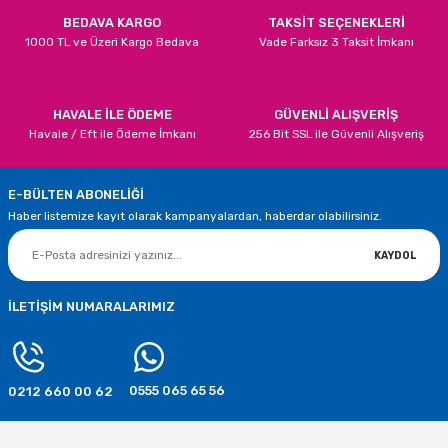
BEDAVA KARGO
TAKSİT SEÇENEKLERİ
1000 TL ve Üzeri Kargo Bedava
Vade Farksız 3 Taksit İmkanı
SEPETE EKLE
SEPETE EKLE
Mavi Renk Krom Balon 5 Adet
Renkli Krom Balonlar 5 Adet
Gönder
HAVALE İLE ÖDEME
GÜVENLİ ALIŞVERİŞ
Havale / Eft ile Ödeme İmkanı
256 Bit SSL ile Güvenli Alışveriş
70,00 TL
70,00 TL
E-BÜLTEN ABONELİĞİ
SEPETE EKLE
SEPETE EKLE
Haber listemize kayıt olarak kampanyalardan, haberdar olabilirsiniz.
Yeşil Renk Krom Balon
KAYDOL
70,00 TL
İLETİŞİM NUMARALARIMIZ
SEPETE EKLE
0555 065 65 56
0212 660 00 62