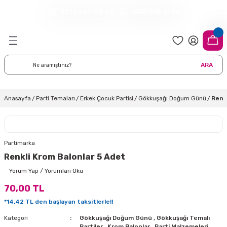
0212 660 00 62
0555 065 65 56
Geri Dön
Geri Dön
Geri Dön
Geri Dön
Geri Dön
Geri Dön
Geri Dön
meleri
arı
 Süsleri
eri
uarları
emeleri
eri ve Malzemeleri
ARA
i
eri
 Balonlar
delleri
ı Altlığı Örtüleri
tisi
 Süslemeleri
cı Süsleri
Anasayfa
Parti Temaları
Erkek Çocuk Partisi
Gökkuşağı Doğum Günü
Renk
rtisi
ıları
lon
leri
çları
lonlar
ri
Partimarka
Renkli Krom Balonlar 5 Adet
leri ve Masa Etekleri
 Düğün Malzemeleri
üsler
arı
sta Süsleme Şekerleri
Çorapları
Yorum Yap / Yorumları Oku
70,00 TL
aynanadili
onseptleri
ka Duvar Fon Süsleri
k Ürünler
*14,42 TL den başlayan taksitlerle!!
nyataları
nlar
ı
Kategori
Gökkuşağı Doğum Günü
,
Gökkuşağı Temalı
Partiler
,
Krom Balonlar
,
Parti Malzemeleri