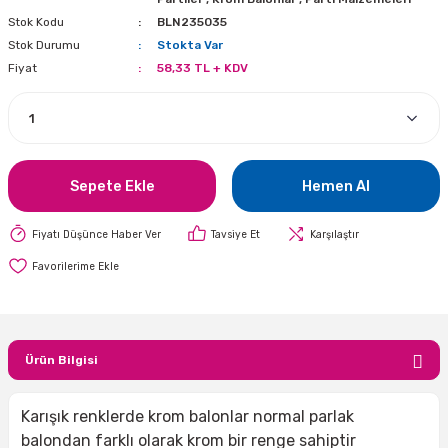
Stok Kodu
BLN235035
i
lar Bayramı
leri
Stok Durumu
Stokta Var
Fiyat
58,33 TL + KDV
ül Süslemeleri
isi
r
eri
stü Çam Ağaçları
ri Yeni
si
 Küçük Balonlar
utuları
ıçak
 Kutlaması Parti Malzemesi
lonlar
diye Çuvalları
Sepete Ekle
Hemen Al
me Partisi
alzemeleri
ı
Fiyatı Düşünce Haber Ver
Tavsiye Et
Karşılaştır
azan Süslemeleri
leri
lar
Ürün Bilgisi
eniyıl Partisi
Karışık renklerde krom balonlar normal parlak
balondan farklı olarak krom bir renge sahiptir