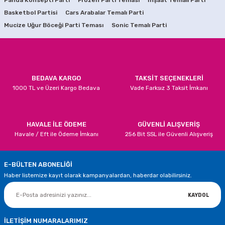
Panda Konsepti Parti
Ürün resmi kalitesiz, bozuk veya görüntülenemiyor.
Frozen Parti Teması
İnşaat Temalı Parti
Basketbol Partisi
Cars Arabalar Temalı Parti
Ürün açıklamasında eksik bilgiler bulunuyor.
SEPETE EKLE
SEPETE EKLE
Mucize Uğur Böceği Parti Teması
Sonic Temalı Parti
Ürün bilgilerinde hatalar bulunuyor.
Happy Birthday Metalik Balon
Gold Rose Metalik Balon 10 Adet
Ürün fiyatı diğer sitelerden daha pahalı.
Bu ürüne benzer farklı alternatifler olmalı.
79,90 TL
70,00 TL
BEDAVA KARGO
TAKSİT SEÇENEKLERİ
1000 TL ve Üzeri Kargo Bedava
Vade Farksız 3 Taksit İmkanı
SEPETE EKLE
SEPETE EKLE
Metalik Krom Gümüş Renk Balonlar 5 Adet
Gönder
HAVALE İLE ÖDEME
GÜVENLİ ALIŞVERİŞ
Havale / Eft ile Ödeme İmkanı
256 Bit SSL ile Güvenli Alışveriş
70,00 TL
E-BÜLTEN ABONELİĞİ
SEPETE EKLE
Haber listemize kayıt olarak kampanyalardan, haberdar olabilirsiniz.
Mor Renk Krom Balon 5 Adet
Altın Renk Krom Balon 5 Adet
KAYDOL
70,00 TL
70,00 TL
İLETİŞİM NUMARALARIMIZ