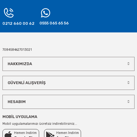
SEPETE EKLE
SEPETE EKLE
0555 065 65 56
0212 660 00 62
Mavi Folyo Balon 2 Rakamı 75 cm
75,00 TL
7084584627013021
SEPETE EKLE
HAKKIMIZDA
Mavi Folyo Balon 3 Rakamı 75 cm
GÜVENLİ ALIŞVERİŞ
75,00 TL
HESABIM
SEPETE EKLE
MOBİL UYGULAMA
6 Rakamı Mavi Renk Folyo Balon 75 cm
Mobil uygulamalarımızı ücretsiz indirebilirsiniz...
Hemen İndirim
Hemen İndirim
75,00 TL