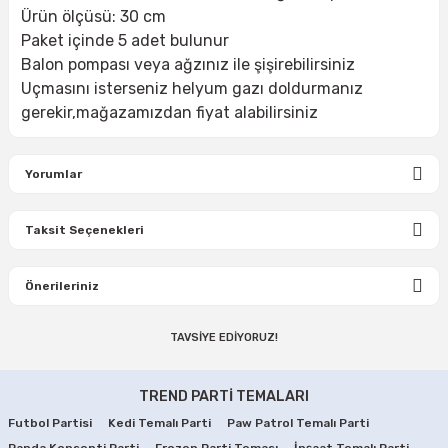
Ürün ölçüsü: 30 cm
Paket içinde 5 adet bulunur
Balon pompası veya ağzınız ile şişirebilirsiniz
Uçmasını isterseniz helyum gazı doldurmanız
gerekir,mağazamızdan fiyat alabilirsiniz
Yorumlar
Taksit Seçenekleri
Bu ürüne ilk yorumu siz yapın!
Önerileriniz
Yorum Yaz
TAVSİYE EDİYORUZ!
Bu ürünün fiyat bilgisi, resim, ürün açıklamalarında ve diğer
konularda yetersiz gördüğünüz noktaları öneri formunu
Mor Renk Metalik Balon 100 lü
Kırmızı Metalik Balon 100 Adet
kullanarak tarafımıza iletebilirsiniz.
TREND PARTİ TEMALARI
Görüş ve önerileriniz için teşekkür ederiz.
Futbol Partisi
Kedi Temalı Parti
Paw Patrol Temalı Parti
500,00 TL
500,00 TL