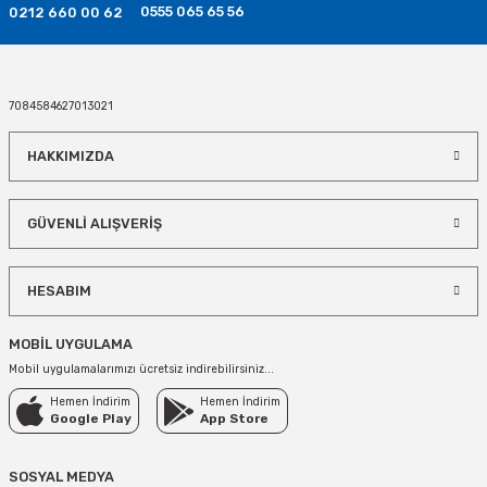
0555 065 65 56
0212 660 00 62
Mucize Uğur Böceği Temalı Parti Seti 24 Kişilik
990,00 TL
7084584627013021
SEPETE EKLE
HAKKIMIZDA
GÜVENLİ ALIŞVERİŞ
HESABIM
MOBİL UYGULAMA
Mobil uygulamalarımızı ücretsiz indirebilirsiniz...
Hemen İndirim
Hemen İndirim
Google Play
App Store
SOSYAL MEDYA