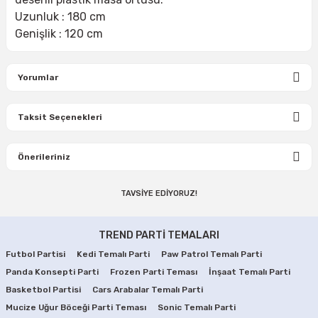
Uzunluk : 180 cm
Genişlik : 120 cm
Yorumlar
Taksit Seçenekleri
Bu ürüne ilk yorumu siz yapın!
Önerileriniz
Yorum Yaz
TAVSİYE EDİYORUZ!
Bu ürünün fiyat bilgisi, resim, ürün açıklamalarında ve diğer
konularda yetersiz gördüğünüz noktaları öneri formunu
Mucize Uğur Böceği Tabakları
Mucize Uğur Böceği Bardakları
kullanarak tarafımıza iletebilirsiniz.
TREND PARTİ TEMALARI
Görüş ve önerileriniz için teşekkür ederiz.
Futbol Partisi
Kedi Temalı Parti
Paw Patrol Temalı Parti
99,90 TL
99,90 TL
Panda Konsepti Parti
Ürün resmi kalitesiz, bozuk veya görüntülenemiyor.
Frozen Parti Teması
İnşaat Temalı Parti
Basketbol Partisi
Cars Arabalar Temalı Parti
Ürün açıklamasında eksik bilgiler bulunuyor.
SEPETE EKLE
SEPETE EKLE
Mucize Uğur Böceği Parti Teması
Sonic Temalı Parti
Ürün bilgilerinde hatalar bulunuyor.