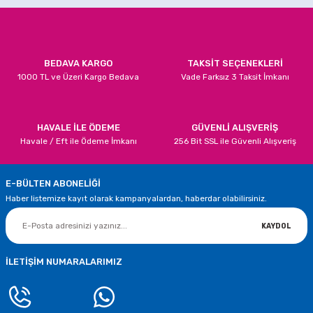
Mucize Uğur Böceği İle Karakedi Peçeteleri
Ürün fiyatı diğer sitelerden daha pahalı.
Bu ürüne benzer farklı alternatifler olmalı.
99,90 TL
BEDAVA KARGO
TAKSİT SEÇENEKLERİ
1000 TL ve Üzeri Kargo Bedava
Vade Farksız 3 Taksit İmkanı
SEPETE EKLE
Mucize Uğur Böceği Parti Seti 8 Kişilik
Gönder
HAVALE İLE ÖDEME
GÜVENLİ ALIŞVERİŞ
Havale / Eft ile Ödeme İmkanı
256 Bit SSL ile Güvenli Alışveriş
599,90 TL
E-BÜLTEN ABONELİĞİ
SEPETE EKLE
Haber listemize kayıt olarak kampanyalardan, haberdar olabilirsiniz.
Mucize Uğur Böceği Doğum Günü Seti 16 Kişilik
KAYDOL
799,90 TL
İLETİŞİM NUMARALARIMIZ
SEPETE EKLE