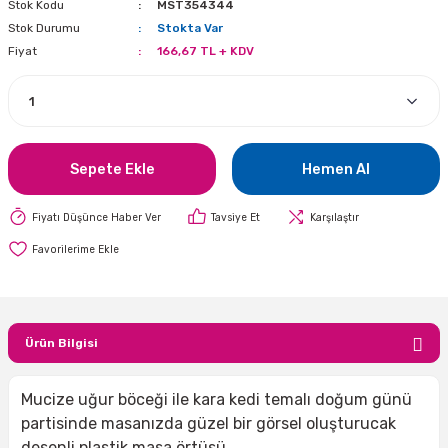
Stok Kodu
MST354344
i
lar Bayramı
leri
Stok Durumu
Stokta Var
Fiyat
166,67 TL + KDV
ül Süslemeleri
isi
r
eri
stü Çam Ağaçları
ri Yeni
si
 Küçük Balonlar
utuları
Sepete Ekle
Hemen Al
ıçak
 Kutlaması Parti Malzemesi
lonlar
diye Çuvalları
Fiyatı Düşünce Haber Ver
Tavsiye Et
Karşılaştır
me Partisi
alzemeleri
ı
azan Süslemeleri
leri
lar
Ürün Bilgisi
eniyıl Partisi
Mucize uğur böceği ile kara kedi temalı doğum günü
partisinde masanızda güzel bir görsel oluşturucak
desenli plastik masa örtüsü.