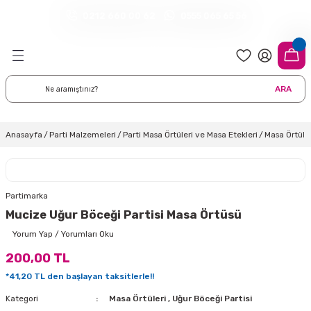
0212 660 00 62
0555 065 65 56
Geri Dön
Geri Dön
Geri Dön
Geri Dön
Geri Dön
Geri Dön
Geri Dön
meleri
arı
 Süsleri
eri
uarları
emeleri
eri ve Malzemeleri
ARA
i
eri
 Balonlar
delleri
ı Altlığı Örtüleri
tisi
 Süslemeleri
cı Süsleri
Anasayfa
Parti Malzemeleri
Parti Masa Örtüleri ve Masa Etekleri
Masa Örtüler
rtisi
ıları
lon
leri
çları
lonlar
ri
Partimarka
Mucize Uğur Böceği Partisi Masa Örtüsü
leri ve Masa Etekleri
 Düğün Malzemeleri
üsler
arı
sta Süsleme Şekerleri
Çorapları
Yorum Yap / Yorumları Oku
200,00 TL
aynanadili
onseptleri
ka Duvar Fon Süsleri
k Ürünler
*41,20 TL den başlayan taksitlerle!!
nyataları
nlar
ı
Kategori
Masa Örtüleri
,
Uğur Böceği Partisi