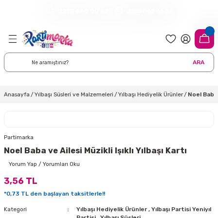
0212 660 00 62
0555 065 65 56
Geri Dön
Geri Dön
Geri Dön
Geri Dön
Geri Dön
Geri Dön
Geri Dön
meleri
arı
 Süsleri
eri
uarları
emeleri
eri ve Malzemeleri
ARA
i
eri
 Balonlar
delleri
ı Altlığı Örtüleri
tisi
 Süslemeleri
cı Süsleri
Anasayfa
Yılbaşı Süsleri ve Malzemeleri
Yılbaşı Hediyelik Ürünler
Noel Baba v
rtisi
ıları
lon
leri
çları
lonlar
ri
Partimarka
Noel Baba ve Ailesi Müzikli Işıklı Yılbaşı Kartı
leri ve Masa Etekleri
 Düğün Malzemeleri
üsler
arı
sta Süsleme Şekerleri
Çorapları
Yorum Yap / Yorumları Oku
3,56 TL
aynanadili
onseptleri
ka Duvar Fon Süsleri
k Ürünler
*0,73 TL den başlayan taksitlerle!!
nyataları
nlar
ı
Kategori
Yılbaşı Hediyelik Ürünler
,
Yılbaşı Partisi Yeniyıl
Partisi
,
Yılbaşı Süsleri