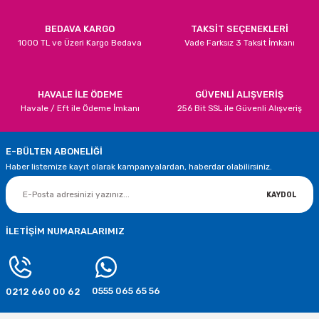
14,24 TL
16,17 TL
BEDAVA KARGO
TAKSİT SEÇENEKLERİ
1000 TL ve Üzeri Kargo Bedava
Vade Farksız 3 Taksit İmkanı
STOKTA YOK
STOKTA YOK
TÜKENDİ
Yılbaşı Kardan Adam Hediye Kutusu
Gönder
HAVALE İLE ÖDEME
GÜVENLİ ALIŞVERİŞ
Havale / Eft ile Ödeme İmkanı
256 Bit SSL ile Güvenli Alışveriş
30,51 TL
E-BÜLTEN ABONELİĞİ
STOKTA YOK
Haber listemize kayıt olarak kampanyalardan, haberdar olabilirsiniz.
TÜKENDİ
Yılbaşı Noel Baba Hediye Kutuları
KAYDOL
22,07 TL
İLETİŞİM NUMARALARIMIZ
STOKTA YOK
TÜKENDİ
0555 065 65 56
0212 660 00 62
Yılbaşı Çam Ağacı Süsü Cici Top Gümüş