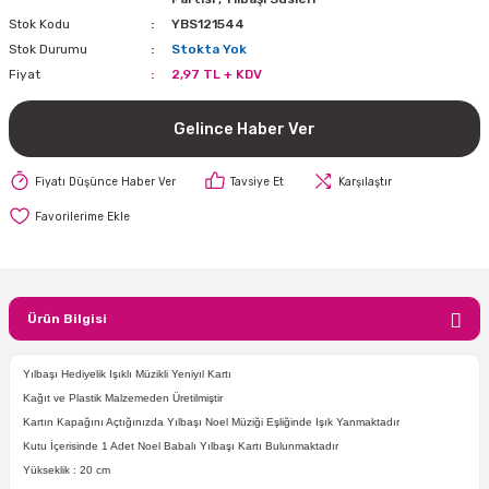
Stok Kodu
YBS121544
i
lar Bayramı
leri
Stok Durumu
Stokta Yok
Fiyat
2,97 TL + KDV
ül Süslemeleri
isi
r
eri
stü Çam Ağaçları
Gelince Haber Ver
ri Yeni
si
 Küçük Balonlar
utuları
Fiyatı Düşünce Haber Ver
Tavsiye Et
Karşılaştır
ıçak
 Kutlaması Parti Malzemesi
lonlar
diye Çuvalları
me Partisi
alzemeleri
ı
azan Süslemeleri
leri
Ürün Bilgisi
lar
Yılbaşı Hediyelik Işıklı Müzikli Yeniyıl Kartı
eniyıl Partisi
Kağıt ve Plastik Malzemeden Üretilmiştir
Kartın Kapağını Açtığınızda Yılbaşı Noel Müziği Eşliğinde Işık Yanmaktadır
Kutu İçerisinde 1 Adet Noel Babalı Yılbaşı Kartı Bulunmaktadır
Yükseklik : 20 cm