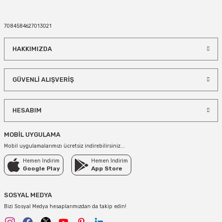
75,00 TL
7084584627013021
SEPETE EKLE
HAKKIMIZDA
Rose Gold 2 Rakamı Balon 75 cm
GÜVENLİ ALIŞVERİŞ
75,00 TL
HESABIM
SEPETE EKLE
MOBİL UYGULAMA
3 Rakamı Rose Folyo Balon 75 cm
Mobil uygulamalarımızı ücretsiz indirebilirsiniz...
Hemen İndirim
Hemen İndirim
75,00 TL
Google Play
App Store
SEPETE EKLE
SOSYAL MEDYA
Bizi Sosyal Medya hesaplarımızdan da takip edin!
Rose Gold 4 Rakam Balonu 75 cm