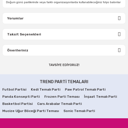
Doğum günü partilerinde veya farklı organizasyonlarda kullanabileceğiniz folyo balonlar
Yorumlar
Taksit Seçenekleri
Bu ürüne ilk yorumu siz yapın!
Önerileriniz
Yorum Yaz
TAVSİYE EDİYORUZ!
Bu ürünün fiyat bilgisi, resim, ürün açıklamalarında ve diğer
konularda yetersiz gördüğünüz noktaları öneri formunu
Rose Gold Happy Birthday Yazısı
kullanarak tarafımıza iletebilirsiniz.
TREND PARTİ TEMALARI
Görüş ve önerileriniz için teşekkür ederiz.
Futbol Partisi
Kedi Temalı Parti
Paw Patrol Temalı Parti
75,00 TL
Panda Konsepti Parti
Ürün resmi kalitesiz, bozuk veya görüntülenemiyor.
Frozen Parti Teması
İnşaat Temalı Parti
Basketbol Partisi
Cars Arabalar Temalı Parti
Ürün açıklamasında eksik bilgiler bulunuyor.
SEPETE EKLE
Mucize Uğur Böceği Parti Teması
Sonic Temalı Parti
Ürün bilgilerinde hatalar bulunuyor.
Rose Gold 3 Boyutlu Kalp Asma Süsleri
Ürün fiyatı diğer sitelerden daha pahalı.