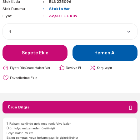
Stok Kodu
BLN235096
i
lar Bayramı
leri
Stok Durumu
Stokta Var
Fiyat
62,50 TL + KDV
ül Süslemeleri
isi
r
eri
stü Çam Ağaçları
ri Yeni
si
 Küçük Balonlar
utuları
Sepete Ekle
Hemen Al
ıçak
 Kutlaması Parti Malzemesi
lonlar
diye Çuvalları
Fiyatı Düşünce Haber Ver
Tavsiye Et
Karşılaştır
me Partisi
alzemeleri
ı
azan Süslemeleri
leri
lar
Ürün Bilgisi
eniyıl Partisi
7 Rakamı şeklinde gold rose renk folyo balon
Ürün folyo malzemeden üretilmiştir
Folyo balon 75 cm
Balon pompası veya helyum gazı ile şişirebilirsiniz