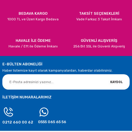
Bu ürüne benzer farklı alternatifler olmalı.
120,00 TL
BEDAVA KARGO
TAKSİT SEÇENEKLERİ
1000 TL ve Üzeri Kargo Bedava
Vade Farksız 3 Taksit İmkanı
SEPETE EKLE
Yıldız Şekilli Rose Gold 3 Boyutlu Asma Süsler
Gönder
HAVALE İLE ÖDEME
GÜVENLİ ALIŞVERİŞ
Havale / Eft ile Ödeme İmkanı
256 Bit SSL ile Güvenli Alışveriş
120,00 TL
E-BÜLTEN ABONELİĞİ
SEPETE EKLE
Haber listemize kayıt olarak kampanyalardan, haberdar olabilirsiniz.
0 Rakamı Rose Gold Folyo Balon 75 cm
KAYDOL
75,00 TL
İLETİŞİM NUMARALARIMIZ
SEPETE EKLE
0555 065 65 56
0212 660 00 62
Rose Gold 1 Rakamı Folyo Balon 75 cm