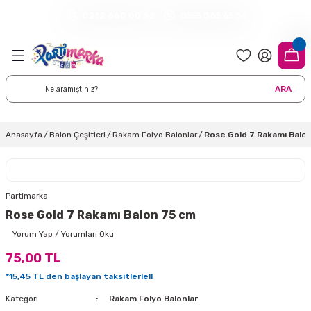
0212 660 00 62
0555 065 65 56
Geri Dön
Geri Dön
Geri Dön
Geri Dön
Geri Dön
Geri Dön
Geri Dön
meleri
arı
 Süsleri
eri
uarları
emeleri
eri ve Malzemeleri
ARA
i
eri
 Balonlar
delleri
ı Altlığı Örtüleri
tisi
 Süslemeleri
cı Süsleri
Anasayfa
Balon Çeşitleri
Rakam Folyo Balonlar
Rose Gold 7 Rakamı Balo
rtisi
ıları
lon
leri
çları
lonlar
ri
Partimarka
Rose Gold 7 Rakamı Balon 75 cm
leri ve Masa Etekleri
 Düğün Malzemeleri
üsler
arı
sta Süsleme Şekerleri
Çorapları
Yorum Yap / Yorumları Oku
75,00 TL
aynanadili
onseptleri
ka Duvar Fon Süsleri
k Ürünler
*15,45 TL den başlayan taksitlerle!!
nyataları
nlar
ı
Kategori
Rakam Folyo Balonlar