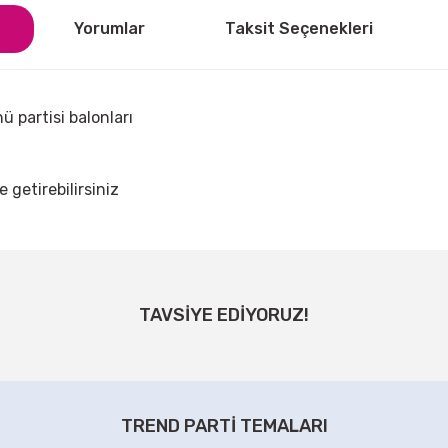
Yorumlar
Taksit Seçenekleri
ü partisi balonları
e getirebilirsiniz
ğer konularda yetersiz gördüğünüz noktaları öneri formunu kullanarak tarafı
Bu ürüne ilk yorumu siz yapın!
TAVSİYE EDİYORUZ!
Yorum Yaz
Renk Krom Balon 5 Adet
Renkli Krom Balonlar 5 Adet
70,00 TL
70,00 TL
TREND PARTİ TEMALARI