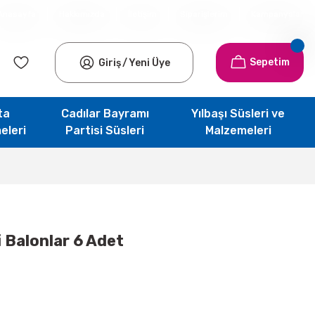
Anasayfa
Hakkımızda
İletişim
Siparişlerim
Kampanyalar
Sepetim
Giriş
/
Yeni Üye
ta
Cadılar Bayramı
Yılbaşı Süsleri ve
eleri
Partisi Süsleri
Malzemeleri
i Balonlar 6 Adet