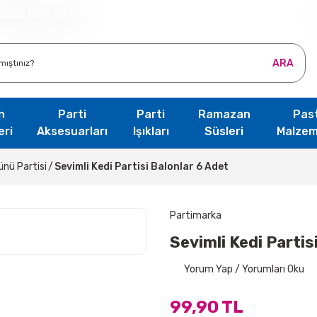
0555 065 65 56
ARA
n
Parti
Parti
Ramazan
Pas
eri
Aksesuarları
Işıkları
Süsleri
Malzem
nü Partisi
Sevimli Kedi Partisi Balonlar 6 Adet
Partimarka
Sevimli Kedi Partis
Yorum Yap / Yorumları Oku
99,90 TL