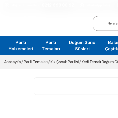
0212 660 00 62
Müşteri Hizmetleri
WhatsApp İletişim
Parti
Parti
Doğum Günü
Balo
Malzemeleri
Temaları
Süsleri
Çeşitl
Anasayfa
Parti Temaları
Kız Çocuk Partisi
Kedi Temalı Doğum Gü