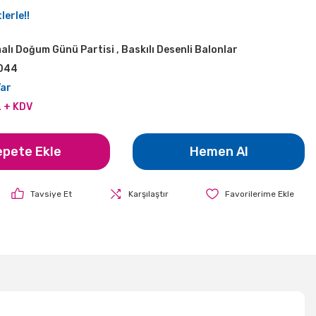
lerle!!
alı Doğum Günü Partisi
,
Baskılı Desenli Balonlar
044
Var
L + KDV
epete Ekle
Hemen Al
Tavsiye Et
Karşılaştır