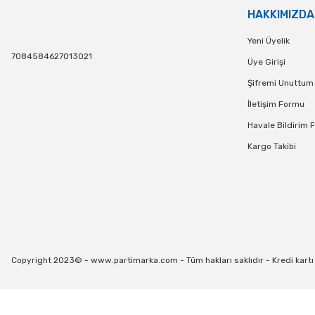
HAKKIMIZDA
819,90 TL
990
Yeni Üyelik
7084584627013021
SEPETE EKLE
SEPE
Üye Girişi
TÜKENDİ
Şifremi Unuttum
TÜK
Sevimli Kedi Baskılı Peçeteler
Kedili Doğum Günü 
İletişim Formu
Havale Bildirim 
99,90 TL
119,
Kargo Takibi
STOKTA YOK
STOKT
Copyright 2023© - www.partimarka.com - Tüm hakları saklıdır - Kredi kartı bi