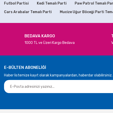
Bu ürüne benzer farklı alternatifler olmalı.
Futbol Partisi
Kedi Temalı Parti
Paw Patrol Temalı Par
SEPETE EKLE
Cars Arabalar Temalı Parti
Mucize Uğur Böceği Parti Tem
Bride To Be Folyo Balon Gümüş Renk
Bride To Be
250,00 TL
25
BEDAVA KARGO
1000 TL ve Üzeri Kargo Bedava
V
SEPETE EKLE
SEP
Rose Gold Kalp Folyo Balon
Siyah Renk Kalp Balo
E-BÜLTEN ABONELİĞİ
Haber listemize kayıt olarak kampanyalardan, haberdar olabilirsiniz.
50,00 TL
50,00 TL
SEPETE EKLE
SEPETE EKLE
Kedi Temalı Parti Seti 16 Kişilik
Sevimli Kedi Konsep