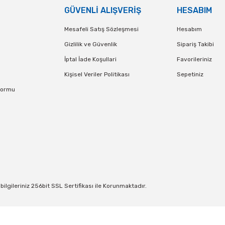
GÜVENLİ ALIŞVERİŞ
HESABIM
,00 TL
119,90 TL
Mesafeli Satış Sözleşmesi
Hesabım
TE EKLE
STOKTA YOK
Gizlilik ve Güvenlik
Sipariş Takibi
ENDİ
İptal İade Koşullari
TÜKENDİ
Favorileriniz
İyiki Doğdun Yazısı
Kedi Konsepti Doğum Günü Bayrak Süs
Kişisel Veriler Politikası
Sepetiniz
Formu
90 TL
89,90 TL
A YOK
STOKTA YOK
lgileriniz 256bit SSL Sertifikası ile Korunmaktadır.