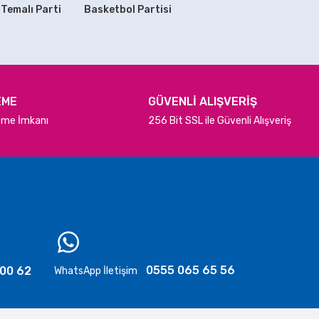
 Temalı Parti
Basketbol Partisi
SEPETE EKLE
Rafadan Tayfa Partisi Balonları
99,90 TL
EME
GÜVENLİ ALIŞVERİŞ
deme İmkanı
256 Bit SSL ile Güvenli Alışveriş
SEPETE EKLE
ğum Günü Seti 8 Kişilik
29,90 TL
PETE EKLE
0555 065 65 56
 00 62
WhatsApp İletişim
TÜKENDİ
Sevimli Kedi Doğum Günü Bardakları