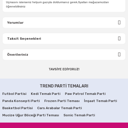
Uçmasını isterseniz helyum gazıyla doldurmanız gerek,fiyatları mağazamızdan
öğrenebilirsiniz
Yorumlar
Taksit Seçenekleri
Bu ürüne ilk yorumu siz yapın!
Önerileriniz
Yorum Yaz
TAVSİYE EDİYORUZ!
Bu ürünün fiyat bilgisi, resim, ürün açıklamalarında ve diğer
konularda yetersiz gördüğünüz noktaları öneri formunu
Kırmızı Metalik Balon 100 Adet
Happy Birthday Metalik Balon
kullanarak tarafımıza iletebilirsiniz.
TREND PARTİ TEMALARI
Görüş ve önerileriniz için teşekkür ederiz.
Futbol Partisi
Kedi Temalı Parti
Paw Patrol Temalı Parti
500,00 TL
79,90 TL
Panda Konsepti Parti
Ürün resmi kalitesiz, bozuk veya görüntülenemiyor.
Frozen Parti Teması
İnşaat Temalı Parti
Basketbol Partisi
Cars Arabalar Temalı Parti
Ürün açıklamasında eksik bilgiler bulunuyor.
SEPETE EKLE
SEPETE EKLE
Mucize Uğur Böceği Parti Teması
Sonic Temalı Parti
Ürün bilgilerinde hatalar bulunuyor.
Gold Rose Metalik Balon 10 Adet
Ürün fiyatı diğer sitelerden daha pahalı.