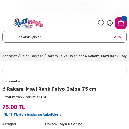
0212 660 00 62
0555 065 65 56
Geri Dön
Geri Dön
Geri Dön
Geri Dön
Geri Dön
Geri Dön
Geri Dön
meleri
arı
 Süsleri
eri
uarları
emeleri
eri ve Malzemeleri
ARA
i
eri
 Balonlar
delleri
ı Altlığı Örtüleri
tisi
 Süslemeleri
cı Süsleri
Anasayfa
Balon Çeşitleri
Rakam Folyo Balonlar
6 Rakamı Mavi Renk Folyo
rtisi
ıları
lon
leri
çları
lonlar
ri
Partimarka
6 Rakamı Mavi Renk Folyo Balon 75 cm
leri ve Masa Etekleri
 Düğün Malzemeleri
üsler
arı
sta Süsleme Şekerleri
Çorapları
Yorum Yap / Yorumları Oku
75,00 TL
aynanadili
onseptleri
ka Duvar Fon Süsleri
k Ürünler
*15,45 TL den başlayan taksitlerle!!
nyataları
nlar
ı
Kategori
Rakam Folyo Balonlar