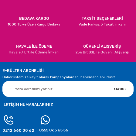
Bu ürüne benzer farklı alternatifler olmalı.
70,00 TL
BEDAVA KARGO
TAKSİT SEÇENEKLERİ
1000 TL ve Üzeri Kargo Bedava
Vade Farksız 3 Taksit İmkanı
SEPETE EKLE
Metalik Krom Gümüş Renk Balonlar 5 Adet
Gönder
HAVALE İLE ÖDEME
GÜVENLİ ALIŞVERİŞ
Havale / Eft ile Ödeme İmkanı
256 Bit SSL ile Güvenli Alışveriş
70,00 TL
E-BÜLTEN ABONELİĞİ
SEPETE EKLE
Haber listemize kayıt olarak kampanyalardan, haberdar olabilirsiniz.
Mor Renk Krom Balon 5 Adet
Altın Renk Krom Balon 5 Adet
KAYDOL
70,00 TL
70,00 TL
İLETİŞİM NUMARALARIMIZ
SEPETE EKLE
SEPETE EKLE
0555 065 65 56
0212 660 00 62
Pembe 8 Rakamı Folyo Balon 75 cm