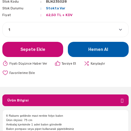
Stok Kodu
BLN235028
i
lar Bayramı
leri
Stok Durumu
Stokta Var
Fiyat
62,50 TL + KDV
ül Süslemeleri
isi
r
eri
stü Çam Ağaçları
ri Yeni
si
 Küçük Balonlar
utuları
Sepete Ekle
Hemen Al
ıçak
 Kutlaması Parti Malzemesi
lonlar
diye Çuvalları
Fiyatı Düşünce Haber Ver
Tavsiye Et
Karşılaştır
me Partisi
alzemeleri
ı
azan Süslemeleri
leri
lar
Ürün Bilgisi
eniyıl Partisi
6 Rakamı şeklinde mavi renkte folyo balon
Ürün ölçüsü: 75 cm
Ambalaj içerisinde 1 adet balon gönderilir
Balon pompası veya pipet kullanarak şişirebilirsiniz