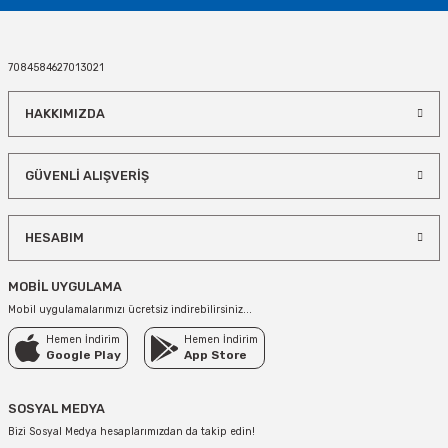
75,00 TL
7084584627013021
SEPETE EKLE
HAKKIMIZDA
Pembe Renk 9 Rakamı Folyo Balon 75 cm
GÜVENLİ ALIŞVERİŞ
75,00 TL
HESABIM
SEPETE EKLE
MOBİL UYGULAMA
Mavi 0 Rakamı Folyo Balon 75 cm
Mobil uygulamalarımızı ücretsiz indirebilirsiniz...
Hemen İndirim
Hemen İndirim
75,00 TL
Google Play
App Store
SEPETE EKLE
SOSYAL MEDYA
Bizi Sosyal Medya hesaplarımızdan da takip edin!
1 Rakamı Mavi Renk Folyo Balon 75 cm