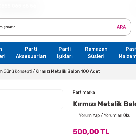
0555 065 65 56
ARA
n
Parti
Parti
Ramazan
Pas
eri
Aksesuarları
Işıkları
Süsleri
Malzem
um Günü Konsepti
Kırmızı Metalik Balon 100 Adet
Partimarka
Kırmızı Metalik Ba
Yorum Yap / Yorumları Oku
500,00 TL