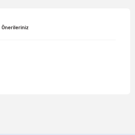
Önerileriniz
mıza iletebilirsiniz.
Metalik Sedefli Renkli Balon