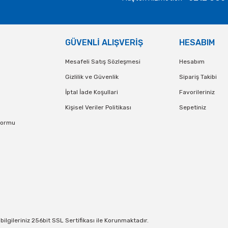
nlar 100 Adet
Sarı Metalik Parlak Balon 100 Adet
GÜVENLİ ALIŞVERİŞ
HESABIM
 TL
500,00 TL
Mesafeli Satış Sözleşmesi
Hesabım
KLE
SEPETE EKLE
Gizlilik ve Güvenlik
Sipariş Takibi
İptal İade Koşullari
Favorileriniz
Kişisel Veriler Politikası
Sepetiniz
Formu
lgileriniz 256bit SSL Sertifikası ile Korunmaktadır.