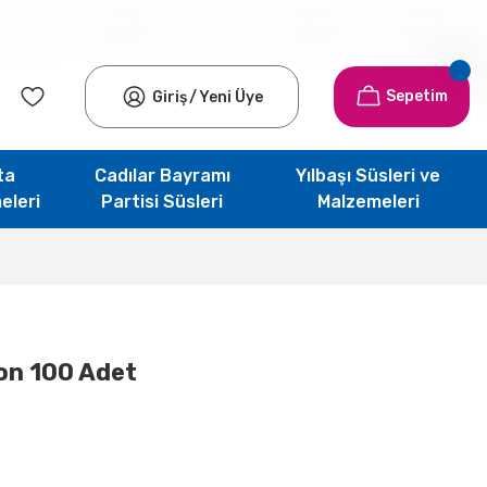
Anasayfa
Hakkımızda
İletişim
Siparişlerim
Kampanyalar
Sepetim
Giriş
/
Yeni Üye
ta
Cadılar Bayramı
Yılbaşı Süsleri ve
eleri
Partisi Süsleri
Malzemeleri
lon 100 Adet