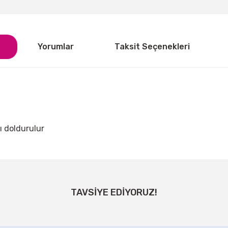
Yorumlar
Taksit Seçenekleri
 doldurulur
ğer konularda yetersiz gördüğünüz noktaları öneri formunu kullanarak tarafı
Bu ürüne ilk yorumu siz yapın!
TAVSİYE EDİYORUZ!
Yorum Yaz
 Beyaz Balon
Metalik Sedefli Kırmızı Balon