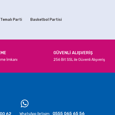
70,00 TL
 Temalı Parti
Basketbol Partisi
SEPETE EKLE
etalik Sedefli Gold Altın Balon
70,00 TL
EME
GÜVENLİ ALIŞVERİŞ
deme İmkanı
256 Bit SSL ile Güvenli Alışveriş
SEPETE EKLE
Metalik Beyaz Balon 100 lü
500,00 TL
SEPETE EKLE
0555 065 65 56
 00 62
WhatsApp İletişim