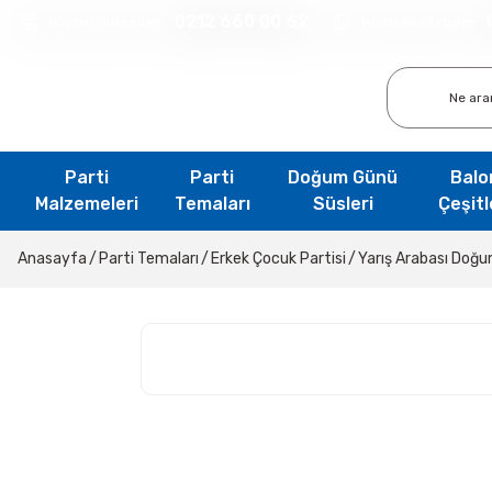
0212 660 00 62
Müşteri Hizmetleri
WhatsApp İletişim
Parti
Parti
Doğum Günü
Balo
Malzemeleri
Temaları
Süsleri
Çeşitl
Anasayfa
Parti Temaları
Erkek Çocuk Partisi
Yarış Arabası Doğ