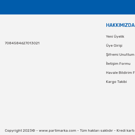
Mor Renk Metalik Balon 100 lü
Metalik Renkli Balo
HAKKIMIZDA
500,00 TL
500,00
Yeni Üyelik
7084584627013021
SEPETE EKLE
SEPETE E
Üye Girişi
Şifremi Unuttum
İletişim Formu
Havale Bildirim 
Kargo Takibi
Copyright 2023© - www.partimarka.com - Tüm hakları saklıdır - Kredi kartı bi