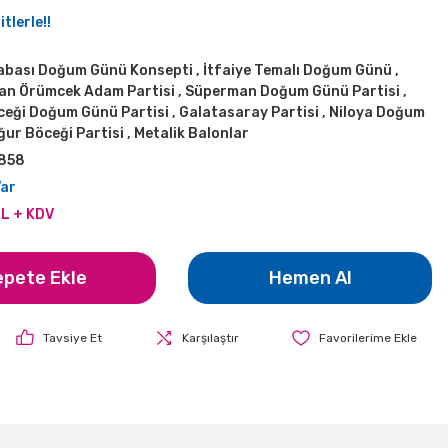
tlerle!!
rabası Doğum Günü Konsepti
,
İtfaiye Temalı Doğum Günü
,
an Örümcek Adam Partisi
,
Süperman Doğum Günü Partisi
,
ceği Doğum Günü Partisi
,
Galatasaray Partisi
,
Niloya Doğum
ğur Böceği Partisi
,
Metalik Balonlar
858
Var
TL + KDV
epete Ekle
Hemen Al
Tavsiye Et
Karşılaştır