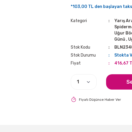
*103,00 TL den başlayan taksi
Kategori
Yarış A
Spiderm
Uğur Bö
Günü
,
U
Stok Kodu
BLN234
Stok Durumu
Stokta 
Fiyat
416,67 
S
Fiyatı Düşünce Haber Ver