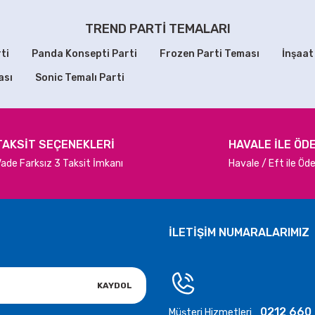
 TL
70,00 TL
TREND PARTİ TEMALARI
ti
Panda Konsepti Parti
Frozen Parti Teması
İnşaat
EKLE
SEPETE EKLE
ası
Sonic Temalı Parti
i Sarı Balon
Metalik Sedefli Yeşil Balon
M
Gönder
0 TL
70,00 TL
TAKSİT SEÇENEKLERİ
HAVALE İLE ÖD
ade Farksız 3 Taksit İmkanı
Havale / Eft ile Ö
 EKLE
SEPETE EKLE
ek Pembesi Balon
Metalik Altın Renk Balon 100 Adet
İLETİŞİM NUMARALARIMIZ
 TL
500,00 TL
KAYDOL
EKLE
SEPETE EKLE
0212 660
Müşteri Hizmetleri