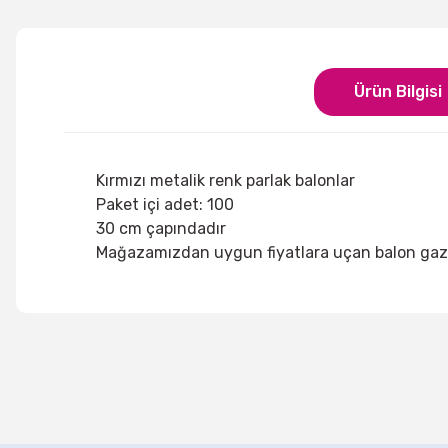
Ürün Bilgisi
Kırmızı metalik renk parlak balonlar
Paket içi adet: 100
30 cm çapındadır
Mağazamızdan uygun fiyatlara uçan balon gazı
Bu ürünün fiyat bilgisi, resim, ürün açıklamalarında ve di
Görüş ve önerileriniz için teşekkür ederiz.
Ürün resmi kalitesiz, bozuk veya görüntülenemiyor.
Ürün açıklamasında eksik bilgiler bulunuyor.
Metalik Sedefli Bebek Mavi Balon
Metalik Sedefli