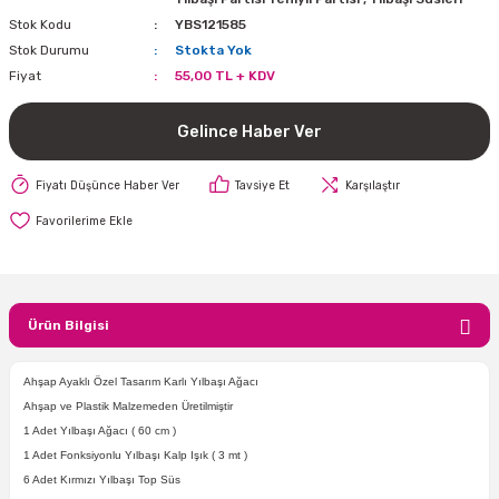
Stok Kodu
YBS121585
i
lar Bayramı
leri
Stok Durumu
Stokta Yok
Fiyat
55,00 TL + KDV
ül Süslemeleri
isi
r
eri
stü Çam Ağaçları
Gelince Haber Ver
ri Yeni
si
 Küçük Balonlar
utuları
Fiyatı Düşünce Haber Ver
Tavsiye Et
Karşılaştır
ıçak
 Kutlaması Parti Malzemesi
lonlar
diye Çuvalları
me Partisi
alzemeleri
ı
azan Süslemeleri
leri
Ürün Bilgisi
lar
Ahşap Ayaklı Özel Tasarım Karlı Yılbaşı Ağacı
eniyıl Partisi
Ahşap ve Plastik Malzemeden Üretilmiştir
1 Adet Yılbaşı Ağacı ( 60 cm )
1 Adet Fonksiyonlu Yılbaşı Kalp Işık ( 3 mt )
6 Adet Kırmızı Yılbaşı Top Süs