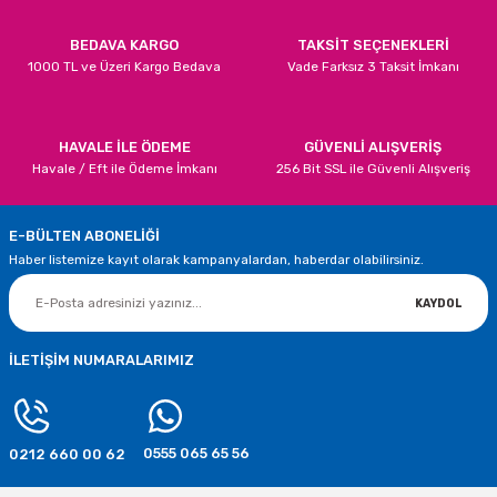
196,27 TL
BEDAVA KARGO
TAKSİT SEÇENEKLERİ
1000 TL ve Üzeri Kargo Bedava
Vade Farksız 3 Taksit İmkanı
STOKTA YOK
TÜKENDİ
İğne Yapraklı Kırmızı Renk 180 cm Yılbaşı Çam Ağacı
Gönder
HAVALE İLE ÖDEME
GÜVENLİ ALIŞVERİŞ
Havale / Eft ile Ödeme İmkanı
256 Bit SSL ile Güvenli Alışveriş
349,83 TL
E-BÜLTEN ABONELİĞİ
STOKTA YOK
Haber listemize kayıt olarak kampanyalardan, haberdar olabilirsiniz.
TÜKENDİ
Yılbaşı Çam Ağacı Kırmızı İğne Yapraklı 210 cm
KAYDOL
507,46 TL
İLETİŞİM NUMARALARIMIZ
STOKTA YOK
TÜKENDİ
0555 065 65 56
0212 660 00 62
Yılbaşı Çam Ağacı Süsü Kardan Adam Desenli