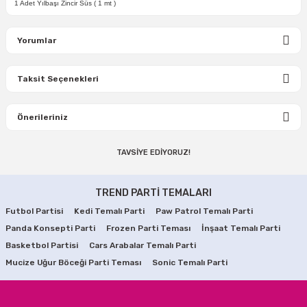
1 Adet Yılbaşı Zincir Süs ( 1 mt )
Yorumlar
Taksit Seçenekleri
Bu ürüne ilk yorumu siz yapın!
Önerileriniz
Yorum Yaz
TAVSİYE EDİYORUZ!
Bu ürünün fiyat bilgisi, resim, ürün açıklamalarında ve diğer
TÜKENDİ
konularda yetersiz gördüğünüz noktaları öneri formunu
Yılbaşı Çam Ağacı Masa Üstü Gold Altın Renk
kullanarak tarafımıza iletebilirsiniz.
TREND PARTİ TEMALARI
Görüş ve önerileriniz için teşekkür ederiz.
Futbol Partisi
Kedi Temalı Parti
Paw Patrol Temalı Parti
71,19 TL
Panda Konsepti Parti
Ürün resmi kalitesiz, bozuk veya görüntülenemiyor.
Frozen Parti Teması
İnşaat Temalı Parti
Basketbol Partisi
Cars Arabalar Temalı Parti
Ürün açıklamasında eksik bilgiler bulunuyor.
STOKTA YOK
Mucize Uğur Böceği Parti Teması
Sonic Temalı Parti
Ürün bilgilerinde hatalar bulunuyor.
TÜKENDİ
Yılbaşı Çam Ağacı İğne Yapraklı Kırmızı Renk 150 cm
Ürün fiyatı diğer sitelerden daha pahalı.
Bu ürüne benzer farklı alternatifler olmalı.